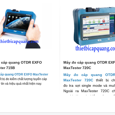
Máy đo OTDR EXFO MAX-730D
Giải pháp
đột phá cho đo kiểm mạng cáp quang hiện
quang OTDR APL-2 Plus
nay tại Việt Nam.
i pháp kiểm tra tuyến quang
huyên nghiệp hiện nay.
 cáp quang OTDR EXFO
Máy đo cáp quang OTDR EX
ter 715B
MaxTester 720C
cáp quang OTDR EXFO MaxTester
Máy đo cáp quang OTD
ết bị đo kiểm chất lượng tuyến cáp
MaxTester 720C
thiết bị c
tín và hiệu quả nhất hiện nay.
đo tra sợi single mode và mul
Ngoài ra MaxTester 720C c
người dùng đo kiểm trên tuyế
hiệu một cách chính xác và 
nhất.