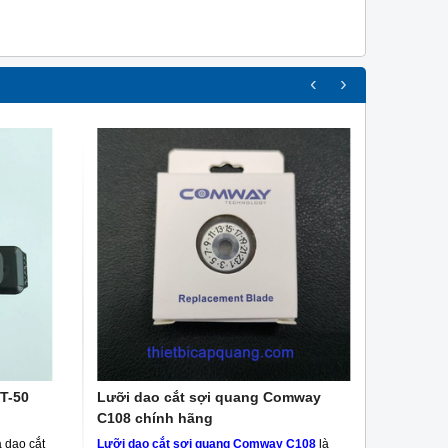
‹
›
-20%
T-50
Lưỡi dao cắt sợi quang Comway
Dao cắ
C108 chính hãng
chính 
 dao cắt
Lưỡi dao cắt sợi quang Comway C108
là
Dao cắt 