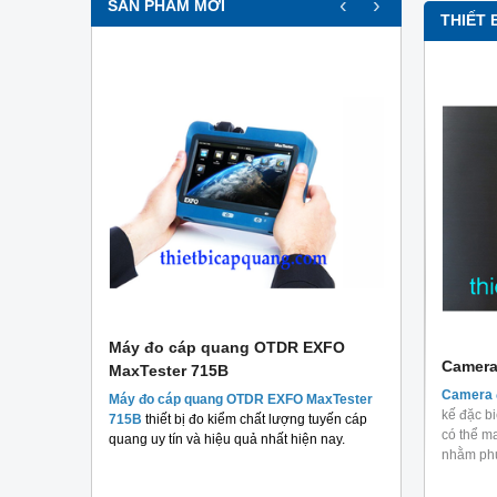
‹
›
SẢN PHẨM MỚI
THIẾT 
r
Máy đo cáp quang OTDR EXFO
Máy đo c
S3000
Camera đo nhiệt Testo 868
Camera
MaxTester 715B
MaxTester
được ra
Camera đo nhiệt Testo 868
đảm bảo những
Camera đ
thương hiệu
Máy đo cáp quang OTDR EXFO MaxTester
Máy đo 
n phẩm
kết nối không dây với thiết bị đầu cuối di động.
kế đặc b
 chất lượng
715B
thiết bị đo kiểm chất lượng tuyến cáp
MaxTeste
cao kết
Vì thế khi sử dụng sản phẩm này bạn sẽ cảm
có thể m
áng.
quang uy tín và hiệu quả nhất hiện nay.
đo tra sợi
thấy vô cùng thuận tiện.
nhằm phụ
Ngoài ra 
50,000,000 đ
người dùng