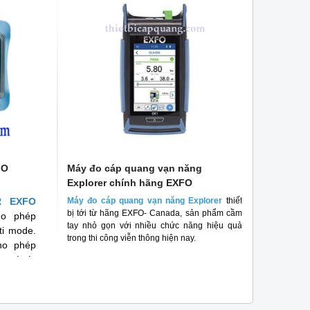
quang nâng cấp thế hệ mới tới từ thương
quang chất lượng cao, 
hiệu EXFO - Canada. Với nhiều tính năng và
cho kỹ thuật viên viễn t
ưu điểm vượt trội.
FO
Máy đo cáp quang vạn năng
Máy đo
Explorer chính hãng EXFO
chính 
R EXFO
Máy đo cáp quang vạn năng Explorer
thiết
Máy đo O
bị tới từ hãng EXFO- Canada, sản phẩm cầm
kiểm tra 
ho phép
tay nhỏ gọn với nhiều chức năng hiệu quả
được nhiề
ti mode.
trong thi công viễn thông hiện nay.
nay.
ho phép
n có tín
hiệu quả