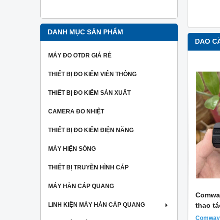
hiệu một c
MUA NGAY
nhất.
DANH MỤC SẢN PHẨM
DAO C
MÁY ĐO OTDR GIÁ RẺ
THIẾT BỊ ĐO KIỂM VIÊN THÔNG
THIẾT BỊ ĐO KIỂM SẢN XUẤT
CAMERA ĐO NHIỆT
THIẾT BỊ ĐO KIỂM ĐIỆN NĂNG
MÁY HIỆN SÓNG
THIẾT BỊ TRUYỀN HÌNH CÁP
MÁY HÀN CÁP QUANG
Dao cắt sợi quang FC-6S JAPAN
Comway
LINH KIỆN MÁY HÀN CÁP QUANG
thao tá
i công
Dao cắt sợi quang FC-6S
tới từ thương hiệu
t Nam.
Nhật Bản là một thiết bị vô cùng cần thiết trong
Comway