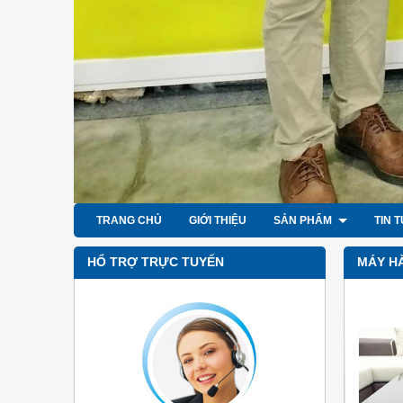
TRANG CHỦ
GIỚI THIỆU
SẢN PHẨM
TIN 
HỔ TRỢ TRỰC TUYẾN
MÁY H