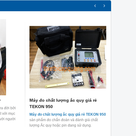
‹
›
Máy đo công suất PON PPM-350D
Máy đo OTDR Exfo 
+
Máy đo chất lượng ắc quy giá rẻ
Máy đo 
thế hệ mới nhất
chính hãng
TEKON 950
3554 gi
ra đời bởi
ết
Máy đo công suất PON PPM-350D
thiết bị đo
Máy đo OTDR Exfo Max
t với mục
Máy đo chất lượng ắc quy giá rẻ TEKON 950
Máy đo c
m
kiểm tín hiệu PON cầm tay thế hệ mới nhất tới
kiểm tra đánh giá chất l
với người
sản phẩm đo chẩn đoán và đánh giá chất
một trong
ả
từ hãng EXFO.
quang được nhiều đơn v
lượng Ắc quy hoặc pin đang sử dụng.
quy được 
tâm hiện nay.