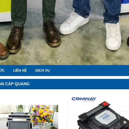
TỨC
LIÊN HỆ
DỊCH VỤ
ÀN CÁP QUANG