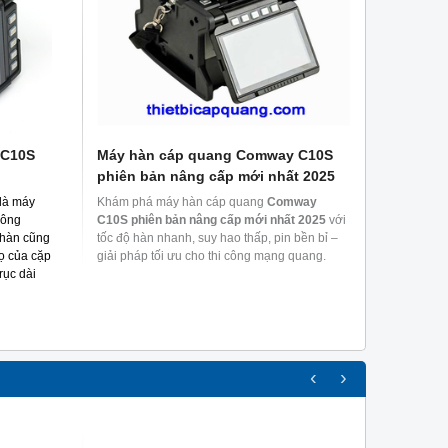
 C10S
Máy hàn cáp quang Comway C10S
Máy hà
phiên bản nâng cấp mới nhất 2025
giá tốt 
là máy
Khám phá máy hàn cáp quang
Comway
Máy hàn
công
C10S phiên bản nâng cấp mới nhất 2025
với
hàn sợi 
n hàn cũng
tốc độ hàn nhanh, suy hao thấp, pin bền bỉ –
100km. C
họ của cặp
giải pháp tối ưu cho thi công mạng quang.
và ph
rục dài
thietbica
người dùn
‹
›
Máy đo cáp quang OTDR EXFO
OTDR AXS-120 – Thi
MAX-715D
EXFO chính hãng, g
OTDR Max-715D
cấu hình máy đo cáp
OTDR AXS-120
từ EXFO 