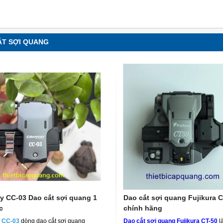
ách chính xác và hiệu quả
ẮT SỢI QUANG
 CC-03 Dao cắt sợi quang 1
Dao cắt sợi quang Fujikura C
c
chính hãng
 CC-03
dòng dao cắt sợi quang
Dao cắt sợi quang Fujikura CT-50
là