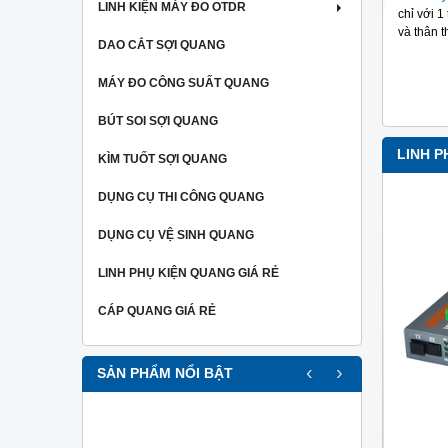
LINH KIỆN MÁY ĐO OTDR
quá trình thi công cáp quang.
chỉ với 1
và thân 
7,500,000 đ
DAO CẮT SỢI QUANG
MUA NGAY
MÁY ĐO CÔNG SUẤT QUANG
BÚT SOI SỢI QUANG
LINH P
KÌM TUỐT SỢI QUANG
DỤNG CỤ THI CÔNG QUANG
-14%
DỤNG CỤ VỆ SINH QUANG
LINH PHỤ KIỆN QUANG GIÁ RẺ
CÁP QUANG GIÁ RẺ
‹
›
SẢN PHẨM NỔI BẬT