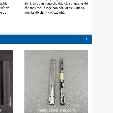
ất hiện
linh kiện quan trọng cho dao cắt sợi quang khi
thi công c
tiến và
cần thay thế để việc hàn nối đạt hiệu quả và
Việt Nam 
ng dễ
đem lại độ chính xác cao nhất.
4,350,0
MUA 
‹
›