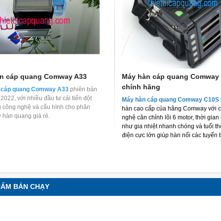
n cáp quang Comway A33
Máy hàn cáp quang Comway
chính hãng
 cáp quang Comway A33
phiên bản
2022, với nhiều đầu tư cải tiến đột
Máy hàn cáp quang Comway C10S
g công nghệ và cấu hình cho phân
hàn cao cấp của hãng Comway với 
 hàn quang giá rẻ.
nghệ căn chỉnh lõi 6 motor, thời gia
như gia nhiệt nhanh chóng và tuổi t
điện cực lớn giúp hàn nối các tuyến t
cần chất lượng cao.
HẨM BÁN CHẠY
p quang OTDR APL-2
Máy đo OTDR EXFO MAX-730D –
er – Giải pháp kiểm tra
Giải pháp đột phá cho đo kiểm
ng chính xác, chuyên
mạng cáp quang