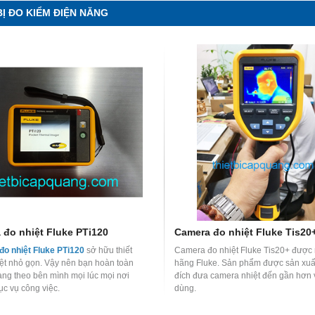
BỊ ĐO KIỂM ĐIỆN NĂNG
áp quang OTDR EXFO
Máy đo cáp quang vạn năng
 đo nhiệt Fluke PTi120
Camera đo nhiệt Fluke Tis20
 720C
Explorer chính hãng EXFO
o nhiệt Fluke PTi120
sở hữu thiết
Camera đo nhiệt Fluke Tis20+ được 
cáp quang OTDR EXFO
Máy đo cáp quang vạn năng Explorer
thi
iệt nhỏ gọn. Vậy nên bạn hoàn toàn
hãng Fluke. Sản phẩm được sản xuấ
bị tới từ hãng EXFO- Canada, sản phẩm cầ
r 720C
thiết bị cho phép
ang theo bên mình mọi lúc mọi nơi
đích đưa camera nhiệt đến gần hơn 
tay nhỏ gọn với nhiều chức năng hiệu qu
 single mode và multi mode.
c vụ công việc.
dùng.
trong thi công viễn thông hiện nay.
MaxTester 720C cho phép
 đo kiểm trên tuyến có tín