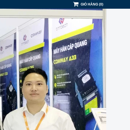
GIỎ HÀNG
(
0
)