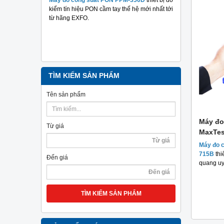
nghiệp
m mục đích
kiểm tín hiệu PON cầm tay thế hệ mới nhất tới
hả năng
từ hãng EXFO.
Máy đo cáp 
TriBrer
– Giả
chính xác, c
TÌM KIẾM SẢN PHẨM
Tên sản phẩm
á tốt
Hộp phối quang ODF-4FO giá tốt
Máy đo
Từ giá
MaxTes
iết bị bảo
Hộp phối quang ODF-4FO
là thiết bị bảo vệ hệ
uang và
thống cáp quang dạng treo tường với thiết kế
Máy đo 
g để treo
nhỏ gọn tính thẩm mỹ cao nên được sử dụng
715B
thi
Đến giá
rộng rãi.
quang uy 
100,000 đ
MUA NGAY
TÌM KIẾM SẢN PHẨM