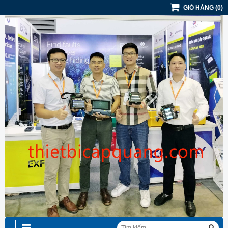
GIỎ HÀNG
(
0
)