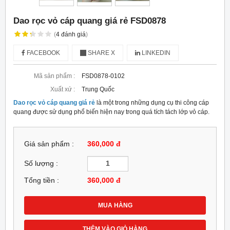
Dao rọc vỏ cáp quang giá rẻ FSD0878
(
4
đánh giá
)
FACEBOOK
SHARE X
LINKEDIN
Mã sản phẩm :
FSD0878-0102
Xuất xứ :
Trung Quốc
Dao rọc vỏ cáp quang giá rẻ
là một trong những dụng cụ thi công cáp
quang được sử dụng phổ biến hiện nay trong quá tích tách lớp vỏ cáp.
Giá sản phẩm :
360,000 đ
Số lượng :
Tổng tiền :
360,000
đ
MUA HÀNG
THÊM VÀO GIỎ HÀNG