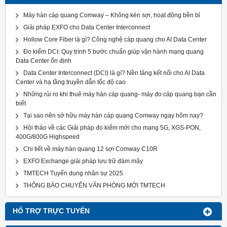
Máy hàn cáp quang Comway – Không kén sợi, hoạt động bền bỉ
Giải pháp EXFO cho Data Center Interconnect
Hollow Core Fiber là gì? Công nghệ cáp quang cho AI Data Center
Đo kiểm DCI: Quy trình 5 bước chuẩn giúp vận hành mạng quang
Data Center ổn định
Data Center Interconnect (DCI) là gì? Nền tảng kết nối cho AI Data
Center và hạ tầng truyền dẫn tốc độ cao
Những rủi ro khi thuê máy hàn cáp quang- máy đo cáp quang bạn cần
biết
Tại sao nên sở hữu máy hàn cáp quang Comway ngay hôm nay?
Hội thảo về các Giải pháp đo kiểm mới cho mạng 5G, XGS-PON,
400G/800G Highspeed
Chi tiết về máy hàn quang 12 sợi Comway C10R
EXFO Exchange giải pháp lưu trữ đám mây
TMTECH Tuyển dụng nhân sự 2025
THÔNG BÁO CHUYỂN VĂN PHÒNG MỚI TMTECH
HỔ TRỢ TRỰC TUYẾN