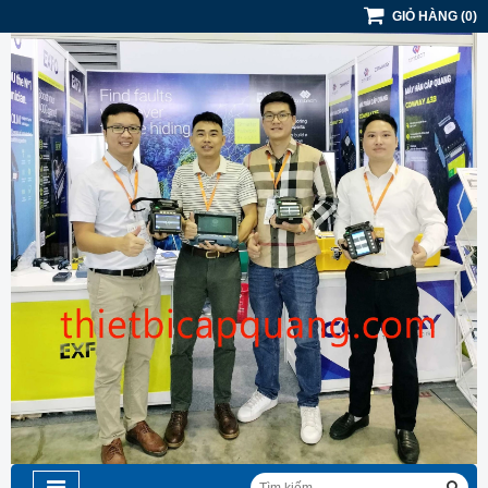
GIỎ HÀNG
(
0
)