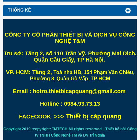
THỐNG KÊ
CÔNG TY CỔ PHẦN THIẾT BỊ VÀ DỊCH VỤ CÔNG
NGHỆ T&M
Trụ sở:
Tầng 2, số 110 Trần Vỹ, Phường Mai Dịch,
Quận Cầu Giấy, TP Hà Nội
.
VP. HCM:
Tầng 2,
Toà nhà HB, 154 Phạm Văn Chiêu,
Phường 8, Quận Gò Vấp, TP HCM
Email : hotro.thietbicapquang@gmail.com
Hotline : 0984.93.73.13
Thiết bị cáp quang
FACECOOK >>>
Copyright 2019 :copyright: TMTECH All rights reserved. | Thiết kế bởi Công
ty TNHH Công Nghệ TM và DV Trí
Nghĩa