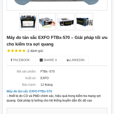
Máy đo tán sắc EXFO FTBx-570 – Giải pháp tối ưu
cho kiểm tra sợi quang
(
2
đánh giá
)
FACEBOOK
SHARE X
LINKEDIN
Mã sản phẩm :
FTBx -570
Xuất xứ :
EXFO
Bảo hành :
12 tháng
Máy đo tán sắc EXFO FTBx-570
– thiết bị đo CD và PMD chính xác, hiệu quả trong kiểm tra mạng sợi
quang. Giải pháp lý tưởng cho hệ thống truyền dẫn tốc độ cao