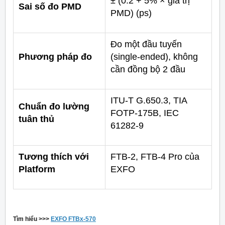
± (0.2 + 5% × giá trị
Sai số đo PMD
PMD) (ps)
Đo một đầu tuyến
Phương pháp đo
(single-ended), không
cần đồng bộ 2 đầu
ITU-T G.650.3, TIA
Chuẩn đo lường
FOTP-175B, IEC
tuân thủ
61282-9
Tương thích với
FTB-2, FTB-4 Pro của
Platform
EXFO
Tìm hiểu >>>
EXFO FTBx-570