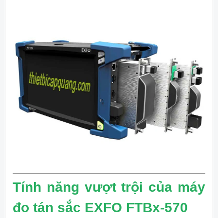
Tính năng vượt trội của máy
đo tán sắc EXFO FTBx-570