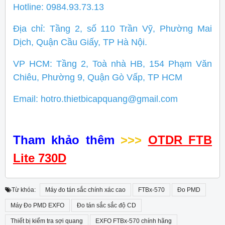
Hotline: 0984.93.73.13
Địa chỉ: Tầng 2, số 110 Trần Vỹ, Phường Mai
Dịch, Quận Cầu Giấy, TP Hà Nội.
VP HCM: Tầng 2, Toà nhà HB, 154 Phạm Văn
Chiêu, Phường 9, Quận Gò Vấp, TP HCM
Email: hotro.thietbicapquang@gmail.com
Tham khảo thêm
>>>
OTDR FTB
Lite 730D
Từ khóa:
Máy đo tán sắc chính xác cao
FTBx-570
Đo PMD
Máy Đo PMD EXFO
Đo tán sắc sắc độ CD
Thiết bị kiểm tra sợi quang
EXFO FTBx-570 chính hãng