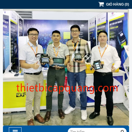
GIỎ HÀNG
(
0
)