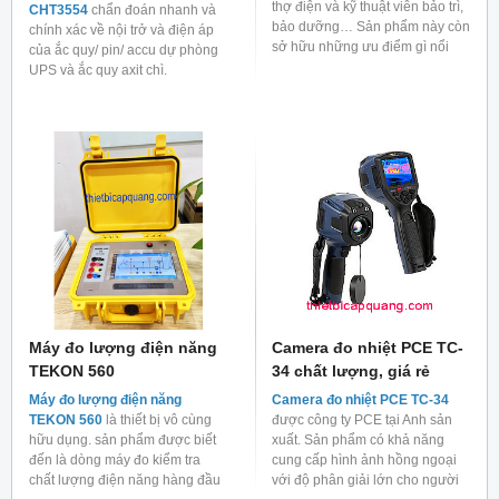
thợ điện và kỹ thuật viên bảo trì,
CHT3554
chẩn đoán nhanh và
bảo dưỡng… Sản phẩm này còn
chính xác về nội trở và điện áp
sở hữu những ưu điểm gì nổi
của ắc quy/ pin/ accu dự phòng
bật?
UPS và ắc quy axit chì.
Máy đo lượng điện năng
Camera đo nhiệt PCE TC-
TEKON 560
34 chất lượng, giá rẻ
Máy đo lượng điện năng
Camera đo nhiệt PCE TC-34
TEKON 560
là thiết bị vô cùng
được công ty PCE tại Anh sản
hữu dụng. sản phẩm được biết
xuất. Sản phẩm có khả năng
đến là dòng máy đo kiểm tra
cung cấp hình ảnh hồng ngoại
chất lượng điện năng hàng đầu
với độ phân giải lớn cho người