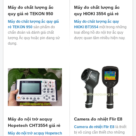
Máy đo chất lượng ắc
Máy đo chất lượng ắc
quy giá rẻ TEKON 950
quy HIOKI 3554 giá rẻ
Máy đo chất lượng ắc quy giá
Máy đo chất lượng ắc quy
rẻ TEKON 950
sản phẩm đo
HIOKI BT3554
một trong những
chẩn đoán và đánh giá chất
loại đồng hồ đo nội trợ ắc quy
lượng Ắc quy hoặc pin đang sử
được quan tâm nhiều hiện nay.
dụng.
Máy đo nội trở acquy
Camera đo nhiệt Flir E8
Hopetech CHT3554 giá rẻ
Camera đo nhiệt Flir E8
là thiết
bị vô cùng cần thiết cho những
Máy đo nội trở acquy Hopetech