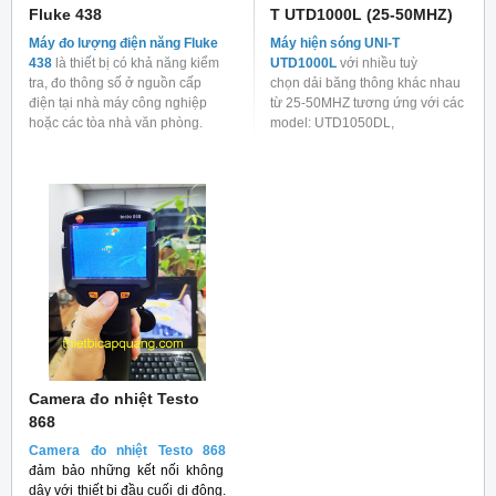
Fluke 438
T UTD1000L (25-50MHZ)
Máy đo lượng điện năng Fluke
Máy hiện sóng UNI-T
438
là thiết bị có khả năng kiểm
UTD1000L
với nhiều tuỳ
tra, đo thông số ở nguồn cấp
chọn dải băng thông khác nhau
điện tại nhà máy công nghiệp
từ 25-50MHZ tương ứng với các
hoặc các tòa nhà văn phòng.
model: UTD1050DL,
UTD1025DL, UTD1050CL,
UTD1025CL đáp ứng nhu
cầu của các đơn vị hiện nay.
Camera đo nhiệt Testo
868
Camera đo nhiệt Testo 868
đảm bảo những kết nối không
dây với thiết bị đầu cuối di động.