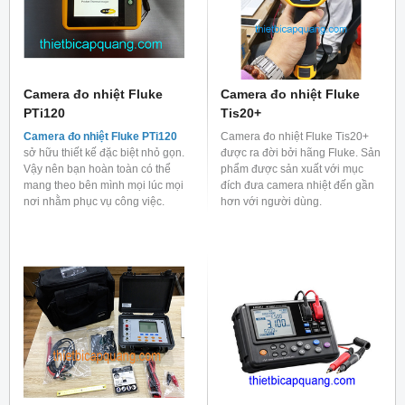
Camera đo nhiệt Fluke
Camera đo nhiệt Fluke
PTi120
Tis20+
Camera đo nhiệt Fluke PTi120
Camera đo nhiệt Fluke Tis20+
sở hữu thiết kế đặc biệt nhỏ gọn.
được ra đời bởi hãng Fluke. Sản
Vậy nên bạn hoàn toàn có thể
phẩm được sản xuất với mục
mang theo bên mình mọi lúc mọi
đích đưa camera nhiệt đến gần
nơi nhằm phục vụ công việc.
hơn với người dùng.