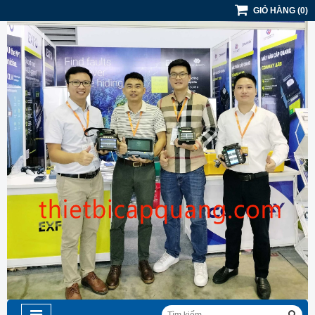
GIỎ HÀNG
(
0
)