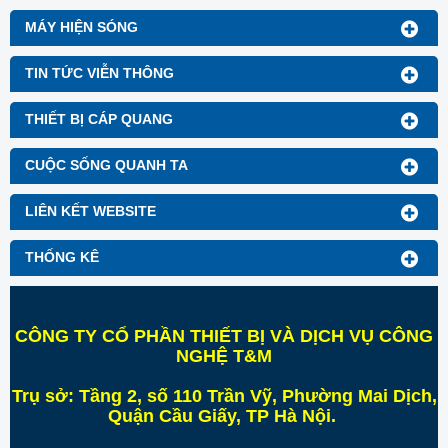
MÁY HIỆN SÓNG
TIN TỨC VIỄN THÔNG
THIẾT BỊ CÁP QUANG
CUỘC SỐNG QUANH TA
LIÊN KẾT WEBSITE
THỐNG KÊ
CÔNG TY CỔ PHẦN THIẾT BỊ VÀ DỊCH VỤ CÔNG
NGHỆ T&M
Trụ sở:
Tầng 2, số 110 Trần Vỹ, Phường Mai Dịch,
Quận Cầu Giấy, TP Hà Nội
.