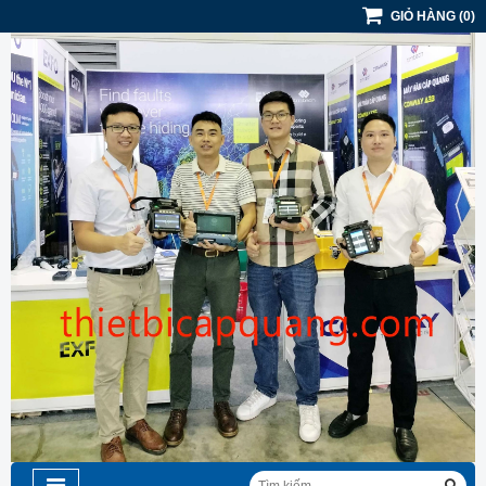
GIỎ HÀNG
(
0
)