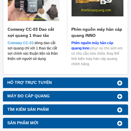
Comway CC-03 Dao cắt
Phím nguồn máy hàn cáp
sợi quang 1 thao tác
quang INNO
Comway CC-03
dòng dao cắt
Phím nguồn máy hàn cáp
sợi quang chỉ với 1 thao tác cắt
quang Inno
phục vụ cho anh em
sợi chính xác thuận tiện và thân
có nhu cầu sửa chữa, thay thế
thiện với người sử dụng
linh kiện máy hàn cáp quang
chính hãng.
HỔ TRỢ TRỰC TUYẾN
MÁY ĐO CÁP QUANG
TÌM KIẾM SẢN PHẨM
SẢN PHẨM MỚI