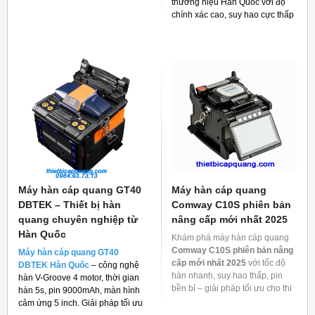
thương hiệu Hàn Quốc với độ
chính xác cao, suy hao cực thấp
và giá thành rẻ cho người tiêu
dùng hiện nay.
Máy hàn cáp quang GT40
Máy hàn cáp quang
DBTEK – Thiết bị hàn
Comway C10S phiên bản
quang chuyên nghiệp từ
nâng cấp mới nhất 2025
Hàn Quốc
Khám phá máy hàn cáp quang
Comway C10S phiên bản nâng
Máy hàn cáp quang GT40
cấp mới nhất 2025
với tốc độ
DBTEK Hàn Quốc
– công nghệ
hàn nhanh, suy hao thấp, pin
hàn V-Groove 4 motor, thời gian
bền bỉ – giải pháp tối ưu cho thi
hàn 5s, pin 9000mAh, màn hình
công mạng quang.
cảm ứng 5 inch. Giải pháp tối ưu