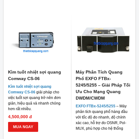
cho thi công FTTH và viễn thông.
Kìm tuốt nhiệt sợi quang
Máy Phân Tích Quang
Comway CS-06
Phổ EXFO FTBx-
5245/5255 – Giải Pháp Tối
Kìm tuốt nhiệt sợi quang
Ưu Cho Mạng Quang
Comway CS-06
giải pháp cho
việc tuốt sợi quang trở nên đơn
DWDM/CWDM
giản, hiệu quả và nhanh chóng
EXFO FTBx-5245/5255
– Máy
hơn rất nhiều.
phân tích quang phổ hàng đầu
4,500,000 đ
với tốc độ đo nhanh, độ chính
xác cao, hỗ trợ đo OSNR, Pol-
MUA NGAY
MUX, phù hợp cho hệ thống
mạng quang hiện đại