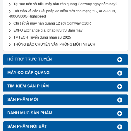
Tại sao nên sở hữu máy hàn cáp quang Comway ngay hôm nay?
Hội thảo về các Giải pháp đo kiểm mới cho mạng 5G, XGS-PON,
400G/800G Highspeed
Chi tiết về máy hàn quang 12 sợi Comway C10R
EXFO Exchange giải pháp lưu trữ đám mây
TMTECH Tuyển dụng nhân sự 2025
THÔNG BÁO CHUYỂN VĂN PHÒNG MỚI TMTECH
HỔ TRỢ TRỰC TUYẾN
MÁY ĐO CÁP QUANG
TÌM KIẾM SẢN PHẨM
SẢN PHẨM MỚI
DANH MỤC SẢN PHẨM
SẢN PHẨM NỔI BẬT