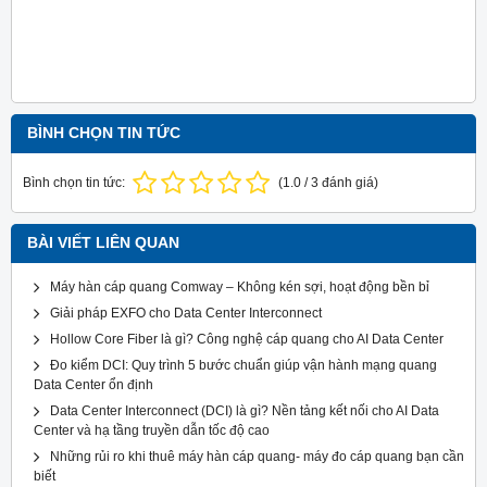
BÌNH CHỌN TIN TỨC
Bình chọn tin tức:
(
1.0
/
3
đánh giá)
BÀI VIẾT LIÊN QUAN
Máy hàn cáp quang Comway – Không kén sợi, hoạt động bền bỉ
Giải pháp EXFO cho Data Center Interconnect
Hollow Core Fiber là gì? Công nghệ cáp quang cho AI Data Center
Đo kiểm DCI: Quy trình 5 bước chuẩn giúp vận hành mạng quang
Data Center ổn định
Data Center Interconnect (DCI) là gì? Nền tảng kết nối cho AI Data
Center và hạ tầng truyền dẫn tốc độ cao
Những rủi ro khi thuê máy hàn cáp quang- máy đo cáp quang bạn cần
biết