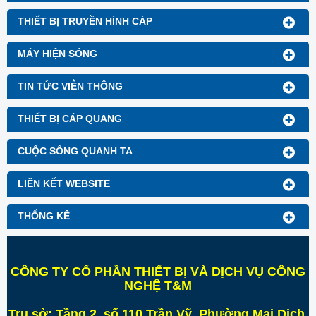
THIẾT BỊ TRUYỀN HÌNH CÁP
MÁY HIỆN SÓNG
TIN TỨC VIỄN THÔNG
THIẾT BỊ CÁP QUANG
CUỘC SỐNG QUANH TA
LIÊN KẾT WEBSITE
THỐNG KÊ
CÔNG TY CỔ PHẦN THIẾT BỊ VÀ DỊCH VỤ CÔNG
NGHỆ T&M
Trụ sở:
Tầng 2, số 110 Trần Vỹ, Phường Mai Dịch,