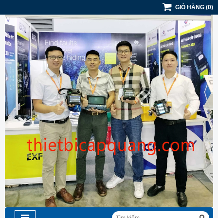
GIỎ HÀNG
(
0
)