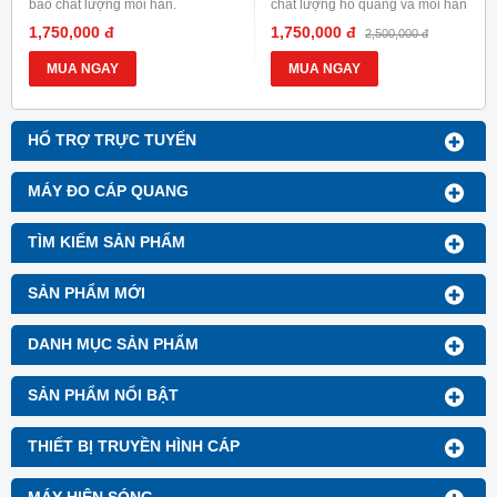
bảo chất lượng mối hàn.
chất lượng hồ quang và mối hàn
1,750,000 đ
1,750,000 đ
2,500,000 đ
MUA NGAY
MUA NGAY
HỔ TRỢ TRỰC TUYẾN
MÁY ĐO CÁP QUANG
TÌM KIẾM SẢN PHẨM
SẢN PHẨM MỚI
DANH MỤC SẢN PHẨM
SẢN PHẨM NỔI BẬT
THIẾT BỊ TRUYỀN HÌNH CÁP