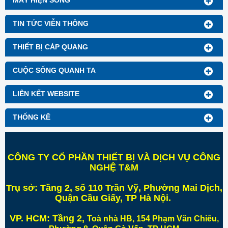
MÁY HIỆN SÓNG
TIN TỨC VIỄN THÔNG
THIẾT BỊ CÁP QUANG
CUỘC SỐNG QUANH TA
LIÊN KẾT WEBSITE
THỐNG KÊ
CÔNG TY CỔ PHẦN THIẾT BỊ VÀ DỊCH VỤ CÔNG
NGHỆ T&M
Trụ sở:
Tầng 2, số 110 Trần Vỹ, Phường Mai Dịch,
Quận Cầu Giấy, TP Hà Nội
.
VP. HCM:
Tầng 2,
Toà nhà HB, 154 Phạm Văn Chiêu,