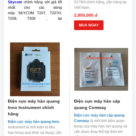
Skycom
chính hãng với giá tốt
S178A chính hãng, sẵn hàng tại
nhất cho các dòng
Việt Nam.
máy SKYCOM T207, T207H,
2,800,000 đ
T208, T308 ... tại
thietbicapquang.com
. Liên hệ
MUA NGAY
để được tư vấn và nhận những
ưu đãi hấp dẫn.
Điện cực máy hàn quang
Điện cực máy hàn cáp
Inno Instrument chính
quang Comway
hãng
Điện cực máy hàn cáp quang
Comway
là một linh kiện quan
Điện cực máy hàn quang Inno
trọng của máy hàn sợi quang và
Instrument là linh kiện bị tiêu
cần được thay thế kịp thời khi
hao trong quá trình sử dụng, cần