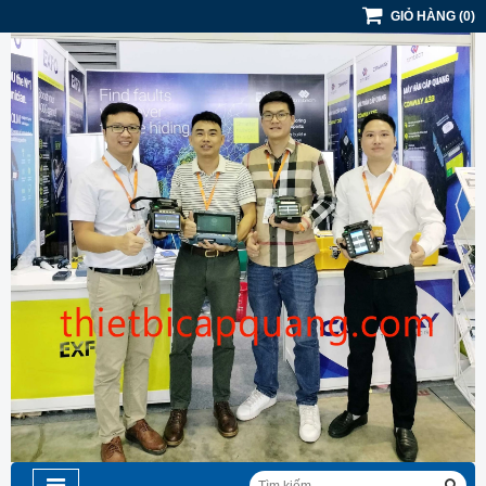
GIỎ HÀNG
(
0
)