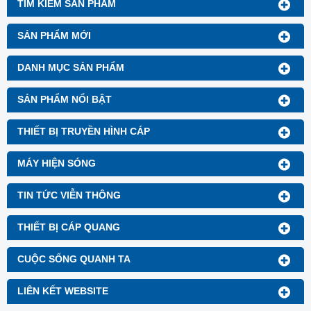
TÌM KIẾM SẢN PHẨM
SẢN PHẨM MỚI
DANH MỤC SẢN PHẨM
SẢN PHẨM NỔI BẬT
THIẾT BỊ TRUYỀN HÌNH CÁP
MÁY HIỆN SÓNG
TIN TỨC VIỄN THÔNG
THIẾT BỊ CÁP QUANG
CUỘC SỐNG QUANH TA
LIÊN KẾT WEBSITE