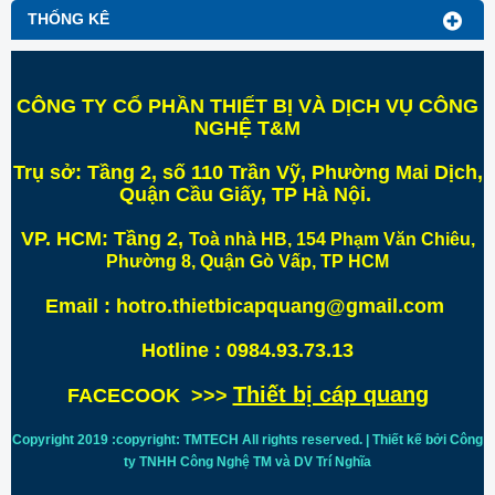
THỐNG KÊ
CÔNG TY CỔ PHẦN THIẾT BỊ VÀ DỊCH VỤ CÔNG
NGHỆ T&M
Trụ sở:
Tầng 2, số 110 Trần Vỹ, Phường Mai Dịch,
Quận Cầu Giấy, TP Hà Nội
.
VP. HCM:
Tầng 2,
Toà nhà HB, 154 Phạm Văn Chiêu,
Phường 8, Quận Gò Vấp, TP HCM
Email : hotro.thietbicapquang@gmail.com
Hotline : 0984.93.73.13
Thiết bị cáp quang
FACECOOK >>>
Copyright 2019 :copyright: TMTECH All rights reserved. | Thiết kế bởi Công
ty TNHH Công Nghệ TM và DV Trí
Nghĩa