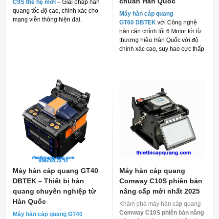
chuẩn Hàn Quốc
C9S thế hệ mới
– Giải pháp hàn
quang tốc độ cao, chính xác cho
Máy hàn cáp quang
mạng viễn thông hiện đại.
GT60 DBTEK
với Công nghệ
hàn căn chỉnh lõi 6 Motor tới từ
thương hiệu Hàn Quốc với độ
chính xác cao, suy hao cực thấp
và giá thành rẻ cho người tiêu
dùng hiện nay.
Máy hàn cáp quang GT40
Máy hàn cáp quang
DBTEK – Thiết bị hàn
Comway C10S phiên bản
quang chuyên nghiệp từ
nâng cấp mới nhất 2025
Hàn Quốc
Khám phá máy hàn cáp quang
Comway C10S phiên bản nâng
Máy hàn cáp quang GT40