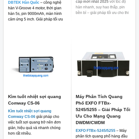
cấp mới nhất 2025
với tốc độ
DBTEK Hàn Quốc
– công nghệ
hàn nhanh, suy hao thấp, pin
hàn V-Groove 4 motor, thời gian
bền bỉ – giải pháp tối ưu cho thi
hàn 5s, pin 9000mAh, màn hình
công mạng quang.
cảm ứng 5 inch. Giải pháp tối ưu
cho thi công FTTH và viễn thông.
Kìm tuốt nhiệt sợi quang
Máy Phân Tích Quang
Comway CS-06
Phổ EXFO FTBx-
5245/5255 – Giải Pháp Tối
Kìm tuốt nhiệt sợi quang
Ưu Cho Mạng Quang
Comway CS-06
giải pháp cho
việc tuốt sợi quang trở nên đơn
DWDM/CWDM
giản, hiệu quả và nhanh chóng
EXFO FTBx-5245/5255
– Máy
hơn rất nhiều.
phân tích quang phổ hàng đầu