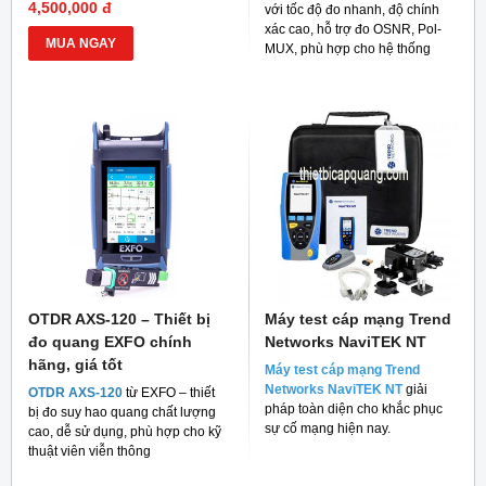
4,500,000 đ
với tốc độ đo nhanh, độ chính
xác cao, hỗ trợ đo OSNR, Pol-
MUA NGAY
MUX, phù hợp cho hệ thống
mạng quang hiện đại
OTDR AXS-120 – Thiết bị
Máy test cáp mạng Trend
đo quang EXFO chính
Networks NaviTEK NT
hãng, giá tốt
Máy test cáp mạng Trend
Networks NaviTEK NT
giải
OTDR AXS-120
từ EXFO – thiết
pháp toàn diện cho khắc phục
bị đo suy hao quang chất lượng
sự cố mạng hiện nay.
cao, dễ sử dụng, phù hợp cho kỹ
thuật viên viễn thông