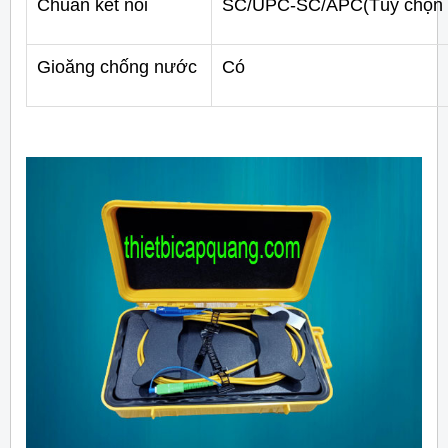
Chuẩn kết nối
SC/UPC-SC/APC(Tùy chọn 
Gioăng chống nước
Có