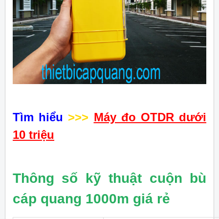
Tìm hiểu
>>>
Máy đo OTDR dưới
10 triệu
Thông số kỹ thuật cuộn bù
cáp quang 1000m giá rẻ