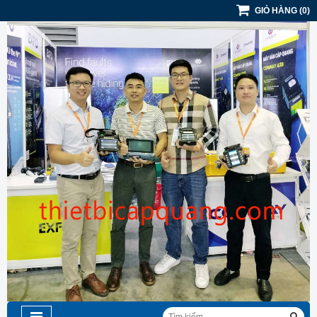
GIỎ HÀNG
(
0
)