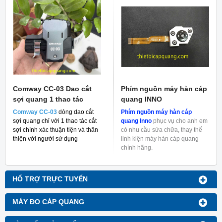
Comway CC-03 Dao cắt
Phím nguồn máy hàn cáp
sợi quang 1 thao tác
quang INNO
Comway CC-03
dòng dao cắt
Phím nguồn máy hàn cáp
sợi quang chỉ với 1 thao tác cắt
quang Inno
phục vụ cho anh em
sợi chính xác thuận tiện và thân
có nhu cầu sửa chữa, thay thế
thiện với người sử dụng
linh kiện máy hàn cáp quang
chính hãng.
HỔ TRỢ TRỰC TUYẾN
MÁY ĐO CÁP QUANG