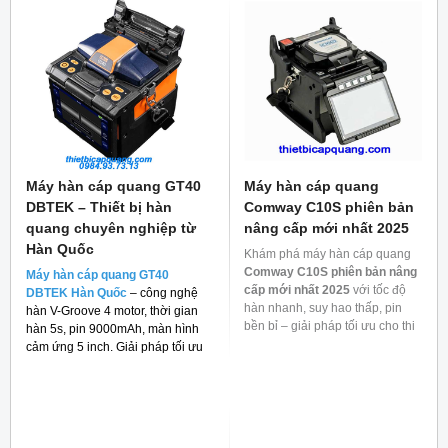
Máy hàn cáp quang GT40
Máy hàn cáp quang
DBTEK – Thiết bị hàn
Comway C10S phiên bản
quang chuyên nghiệp từ
nâng cấp mới nhất 2025
Hàn Quốc
Khám phá máy hàn cáp quang
Comway C10S phiên bản nâng
Máy hàn cáp quang GT40
cấp mới nhất 2025
với tốc độ
DBTEK Hàn Quốc
– công nghệ
hàn nhanh, suy hao thấp, pin
hàn V-Groove 4 motor, thời gian
bền bỉ – giải pháp tối ưu cho thi
hàn 5s, pin 9000mAh, màn hình
công mạng quang.
cảm ứng 5 inch. Giải pháp tối ưu
cho thi công FTTH và viễn thông.