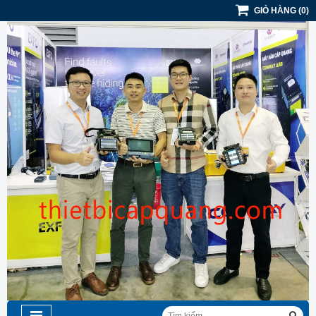
GIỎ HÀNG
(
0
)