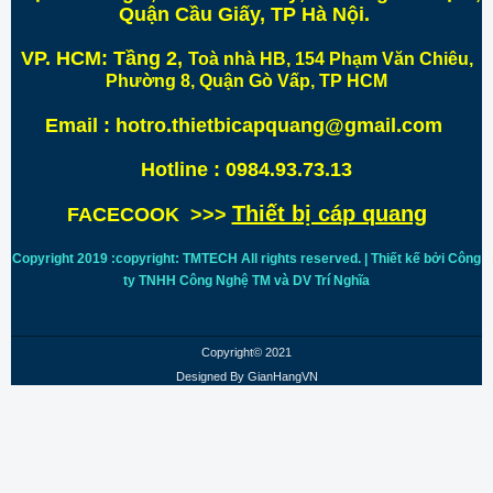
Quận Cầu Giấy, TP Hà Nội
.
VP. HCM:
Tầng 2,
Toà nhà HB, 154 Phạm Văn Chiêu,
Phường 8, Quận Gò Vấp, TP HCM
Email : hotro.thietbicapquang@gmail.com
Hotline : 0984.93.73.13
Thiết bị cáp quang
FACECOOK >>>
Copyright 2019 :copyright: TMTECH All rights reserved. | Thiết kế bởi Công
ty TNHH Công Nghệ TM và DV Trí
Nghĩa
Copyright© 2021
Designed By
GianHangVN