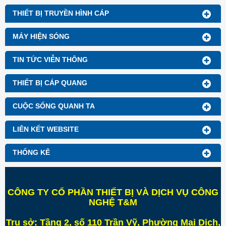
THIẾT BỊ TRUYỀN HÌNH CÁP
MÁY HIỆN SÓNG
TIN TỨC VIỄN THÔNG
THIẾT BỊ CÁP QUANG
CUỘC SỐNG QUANH TA
LIÊN KẾT WEBSITE
THỐNG KÊ
CÔNG TY CỔ PHẦN THIẾT BỊ VÀ DỊCH VỤ CÔNG
NGHỆ T&M
Trụ sở:
Tầng 2, số 110 Trần Vỹ, Phường Mai Dịch,