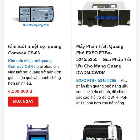
Kìm tuốt nhiệt sợi quang
Máy Phân Tích Quang
Comway CS-06
Phổ EXFO FTBx-
5245/5255 – Giải Pháp Tối
Kìm tuốt nhiệt sợi quang
Ưu Cho Mạng Quang
Comway CS-06
giải pháp cho
việc tuốt sợi quang trở nên đơn
DWDM/CWDM
giản, hiệu quả và nhanh chóng
EXFO FTBx-5245/5255
– Máy
hơn rất nhiều.
phân tích quang phổ hàng đầu
4,500,000 đ
với tốc độ đo nhanh, độ chính
xác cao, hỗ trợ đo OSNR, Pol-
MUA NGAY
MUX, phù hợp cho hệ thống
mạng quang hiện đại