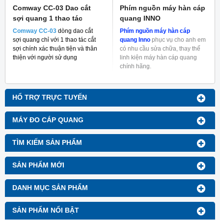
Comway CC-03 Dao cắt
Phím nguồn máy hàn cáp
sợi quang 1 thao tác
quang INNO
Comway CC-03
dòng dao cắt
Phím nguồn máy hàn cáp
sợi quang chỉ với 1 thao tác cắt
quang Inno
phục vụ cho anh em
sợi chính xác thuận tiện và thân
có nhu cầu sửa chữa, thay thế
thiện với người sử dụng
linh kiện máy hàn cáp quang
chính hãng.
HỔ TRỢ TRỰC TUYẾN
MÁY ĐO CÁP QUANG
TÌM KIẾM SẢN PHẨM
SẢN PHẨM MỚI
DANH MỤC SẢN PHẨM
SẢN PHẨM NỔI BẬT