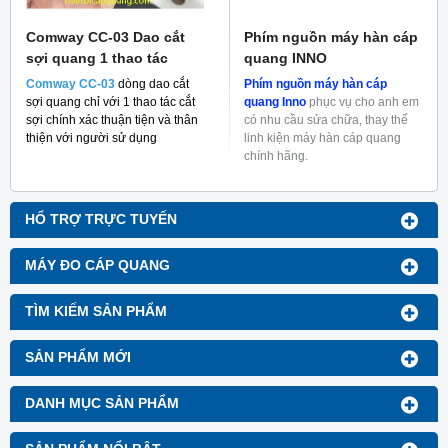
Comway CC-03 Dao cắt
Phím nguồn máy hàn cáp
sợi quang 1 thao tác
quang INNO
Comway CC-03
dòng dao cắt
Phím nguồn máy hàn cáp
sợi quang chỉ với 1 thao tác cắt
quang Inno
phục vụ cho anh em
sợi chính xác thuận tiện và thân
có nhu cầu sửa chữa, thay thế
thiện với người sử dụng
linh kiện máy hàn cáp quang
chính hãng.
HỔ TRỢ TRỰC TUYẾN
MÁY ĐO CÁP QUANG
TÌM KIẾM SẢN PHẨM
SẢN PHẨM MỚI
DANH MỤC SẢN PHẨM