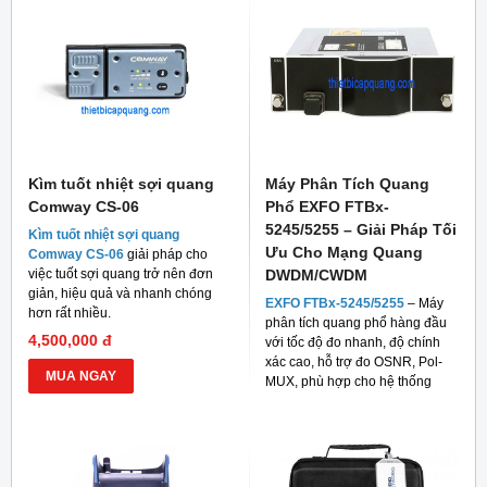
Kìm tuốt nhiệt sợi quang
Máy Phân Tích Quang
Comway CS-06
Phổ EXFO FTBx-
5245/5255 – Giải Pháp Tối
Kìm tuốt nhiệt sợi quang
Ưu Cho Mạng Quang
Comway CS-06
giải pháp cho
việc tuốt sợi quang trở nên đơn
DWDM/CWDM
giản, hiệu quả và nhanh chóng
EXFO FTBx-5245/5255
– Máy
hơn rất nhiều.
phân tích quang phổ hàng đầu
4,500,000 đ
với tốc độ đo nhanh, độ chính
xác cao, hỗ trợ đo OSNR, Pol-
MUA NGAY
MUX, phù hợp cho hệ thống
mạng quang hiện đại