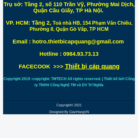
Trụ sở:
Tầng 2, số 110 Trần Vỹ, Phường Mai Dịch,
Quận Cầu Giấy, TP Hà Nội
.
VP. HCM:
Tầng 2,
Toà nhà HB, 154 Phạm Văn Chiêu,
Phường 8, Quận Gò Vấp, TP HCM
Email : hotro.thietbicapquang@gmail.com
Hotline : 0984.93.73.13
Thiết bị cáp quang
FACECOOK >>>
Copyright 2019 :copyright: TMTECH All rights reserved. | Thiết kế bởi Công
ty TNHH Công Nghệ TM và DV Trí
Nghĩa
Copyright© 2021
Designed By
GianHangVN