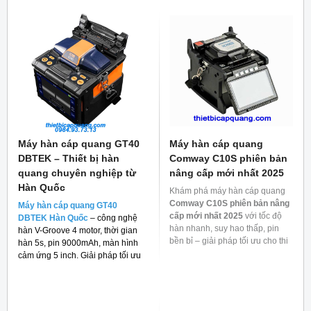
Máy hàn cáp quang GT40
Máy hàn cáp quang
DBTEK – Thiết bị hàn
Comway C10S phiên bản
quang chuyên nghiệp từ
nâng cấp mới nhất 2025
Hàn Quốc
Khám phá máy hàn cáp quang
Comway C10S phiên bản nâng
Máy hàn cáp quang GT40
cấp mới nhất 2025
với tốc độ
DBTEK Hàn Quốc
– công nghệ
hàn nhanh, suy hao thấp, pin
hàn V-Groove 4 motor, thời gian
bền bỉ – giải pháp tối ưu cho thi
hàn 5s, pin 9000mAh, màn hình
công mạng quang.
cảm ứng 5 inch. Giải pháp tối ưu
cho thi công FTTH và viễn thông.