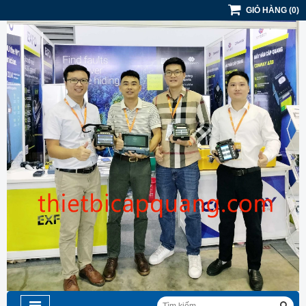
GIỎ HÀNG
(
0
)