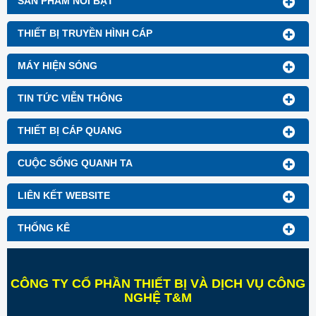
SẢN PHẨM NỔI BẬT
THIẾT BỊ TRUYỀN HÌNH CÁP
MÁY HIỆN SÓNG
TIN TỨC VIỄN THÔNG
THIẾT BỊ CÁP QUANG
CUỘC SỐNG QUANH TA
LIÊN KẾT WEBSITE
THỐNG KÊ
CÔNG TY CỔ PHẦN THIẾT BỊ VÀ DỊCH VỤ CÔNG
NGHỆ T&M