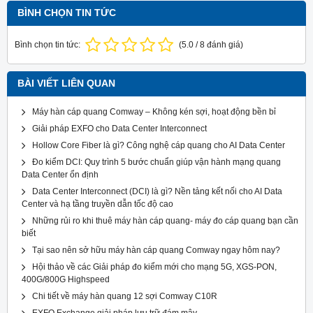
BÌNH CHỌN TIN TỨC
Bình chọn tin tức:
(
5.0
/
8
đánh giá)
BÀI VIẾT LIÊN QUAN
Máy hàn cáp quang Comway – Không kén sợi, hoạt động bền bỉ
Giải pháp EXFO cho Data Center Interconnect
Hollow Core Fiber là gì? Công nghệ cáp quang cho AI Data Center
Đo kiểm DCI: Quy trình 5 bước chuẩn giúp vận hành mạng quang
Data Center ổn định
Data Center Interconnect (DCI) là gì? Nền tảng kết nối cho AI Data
Center và hạ tầng truyền dẫn tốc độ cao
Những rủi ro khi thuê máy hàn cáp quang- máy đo cáp quang bạn cần
biết
Tại sao nên sở hữu máy hàn cáp quang Comway ngay hôm nay?
Hội thảo về các Giải pháp đo kiểm mới cho mạng 5G, XGS-PON,
400G/800G Highspeed
Chi tiết về máy hàn quang 12 sợi Comway C10R
EXFO Exchange giải pháp lưu trữ đám mây