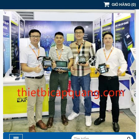
GIỎ HÀNG
(
0
)