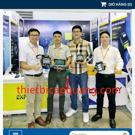
GIỎ HÀNG
(
0
)