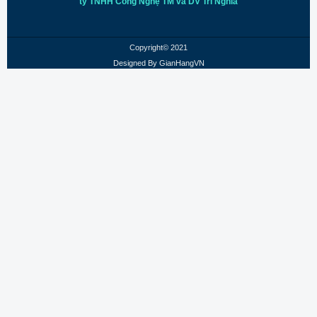
ty TNHH Công Nghệ TM và DV Trí
Nghĩa
Copyright© 2021
Designed By
GianHangVN