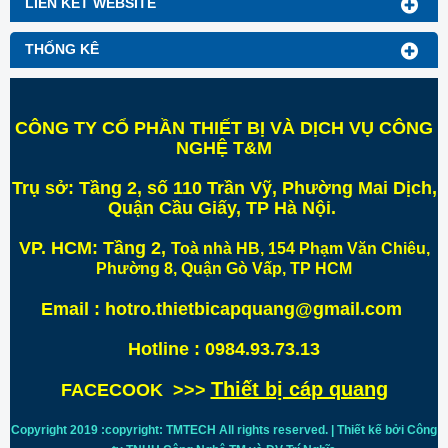
LIÊN KẾT WEBSITE
THỐNG KÊ
CÔNG TY CỔ PHẦN THIẾT BỊ VÀ DỊCH VỤ CÔNG
NGHỆ T&M
Trụ sở:
Tầng 2, số 110 Trần Vỹ, Phường Mai Dịch,
Quận Cầu Giấy, TP Hà Nội
.
VP. HCM:
Tầng 2,
Toà nhà HB, 154 Phạm Văn Chiêu,
Phường 8, Quận Gò Vấp, TP HCM
Email : hotro.thietbicapquang@gmail.com
Hotline : 0984.93.73.13
Thiết bị cáp quang
FACECOOK >>>
Copyright 2019 :copyright: TMTECH All rights reserved. | Thiết kế bởi Công