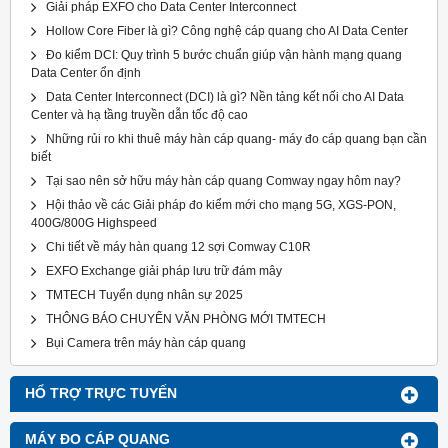
Giải pháp EXFO cho Data Center Interconnect
Hollow Core Fiber là gì? Công nghệ cáp quang cho AI Data Center
Đo kiểm DCI: Quy trình 5 bước chuẩn giúp vận hành mạng quang
Data Center ổn định
Data Center Interconnect (DCI) là gì? Nền tảng kết nối cho AI Data
Center và hạ tầng truyền dẫn tốc độ cao
Những rủi ro khi thuê máy hàn cáp quang- máy đo cáp quang bạn cần
biết
Tại sao nên sở hữu máy hàn cáp quang Comway ngay hôm nay?
Hội thảo về các Giải pháp đo kiểm mới cho mạng 5G, XGS-PON,
400G/800G Highspeed
Chi tiết về máy hàn quang 12 sợi Comway C10R
EXFO Exchange giải pháp lưu trữ đám mây
TMTECH Tuyển dụng nhân sự 2025
THÔNG BÁO CHUYỂN VĂN PHÒNG MỚI TMTECH
Bụi Camera trên máy hàn cáp quang
HỔ TRỢ TRỰC TUYẾN
MÁY ĐO CÁP QUANG