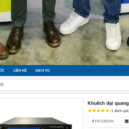
TỨC
LIÊN HỆ
DỊCH VỤ
EE
Khuếch đại qua
(
1
đánh giá
FACEBOOK