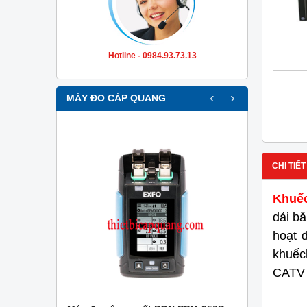
Hotline - 0984.93.73.13
‹
›
MÁY ĐO CÁP QUANG
CHI TIẾT
Khuế
dải b
hoạt 
khuế
CATV 