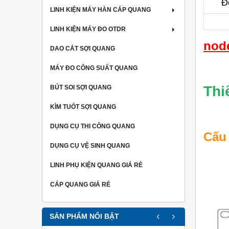
Đ
LINH KIỆN MÁY HÀN CÁP QUANG
LINH KIỆN MÁY ĐO OTDR
nod
DAO CẮT SỢI QUANG
MÁY ĐO CÔNG SUẤT QUANG
Thi
BÚT SOI SỢI QUANG
KÌM TUỐT SỢI QUANG
DỤNG CỤ THI CÔNG QUANG
Cấu
DỤNG CỤ VỆ SINH QUANG
LINH PHỤ KIỆN QUANG GIÁ RẺ
CÁP QUANG GIÁ RẺ
‹
›
SẢN PHẨM NỔI BẬT