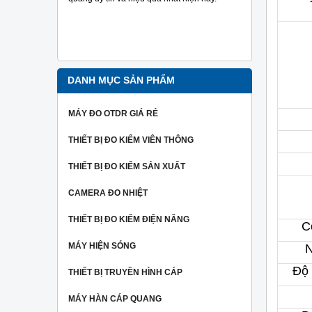
đo tra sợi
Ngoài ra 
người dùng
hiệu một c
nhất.
DANH MỤC SẢN PHẨM
MÁY ĐO OTDR GIÁ RẺ
THIẾT BỊ ĐO KIỂM VIÊN THÔNG
THIẾT BỊ ĐO KIỂM SẢN XUẤT
CAMERA ĐO NHIỆT
THIẾT BỊ ĐO KIỂM ĐIỆN NĂNG
C
MÁY HIỆN SÓNG
N
Độ 
THIẾT BỊ TRUYỀN HÌNH CÁP
MÁY HÀN CÁP QUANG