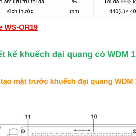
ộ ẩm lưu trữ tối đa
%
Tối đa 95% 
Kích thước
mm
440(L)× 4
e WS-OR19
ết kế khuếch đại quang có WDM
 tạo mặt trước khuếch đại quang WD