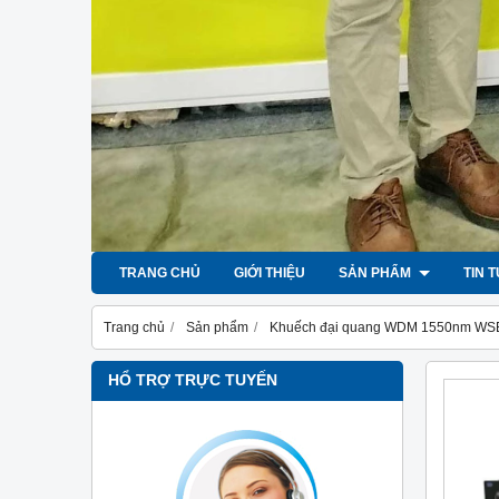
TRANG CHỦ
GIỚI THIỆU
SẢN PHẨM
TIN 
Trang chủ
Sản phẩm
Khuếch đại quang WDM 1550nm WS
HỔ TRỢ TRỰC TUYẾN