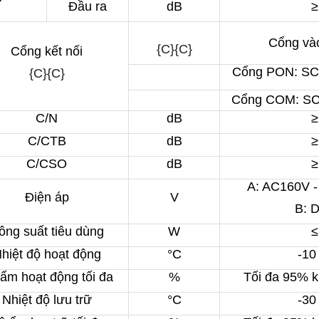
 single mode và multi mode.
Đầu ra
dB
≥
trong thi công viễn thông hiện nay.
MaxTester 720C cho phép
 đo kiểm trên tuyến có tín
Cổng và
{C}{C}
ách chính xác và hiệu quả
Cổng kết nối
Cổng PON: SC
{C}{C}
Cổng COM: SC
C/N
dB
≥
C/CTB
dB
≥
C/CSO
dB
≥
A: AC160V -
Điện áp
V
B: 
ông suất tiêu dùng
W
≤
hiệt độ hoạt động
°C
-10
ẩm hoạt động tối đa
%
Tối đa 95% 
Nhiệt độ lưu trữ
°C
-30