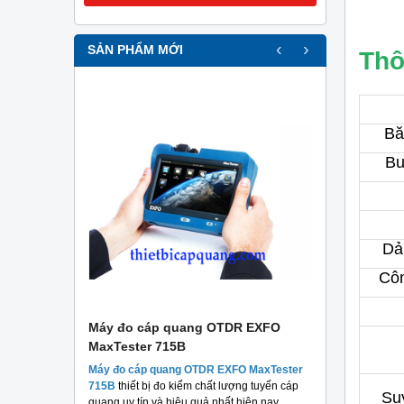
‹
›
SẢN PHẨM MỚI
Thô
Bă
Bư
Dả
Côn
r
Máy đo cáp quang OTDR EXFO
Máy đo c
MaxTester 715B
MaxTester
thương hiệu
Máy đo cáp quang OTDR EXFO MaxTester
Máy đo 
 chất lượng
715B
thiết bị đo kiểm chất lượng tuyến cáp
MaxTeste
Su
áng.
quang uy tín và hiệu quả nhất hiện nay.