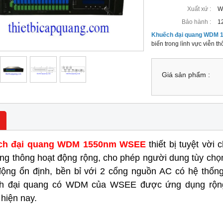
Xuất xứ :
W
Bảo hành :
1
Khuếch đại quang WDM
biến trong lình vực viễn th
Giá sản phẩm :
ch đại quang WDM 1550nm WSEE
thiết bị tuyệt vời
ăng thông hoạt động rộng, cho phép người dung tùy chọn
động ổn định, bền bỉ với 2 cổng nguồn AC có hệ thống
ch đại quang có WDM của WSEE
được ứng dụng rộn
hiện nay.