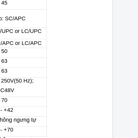
 45
tâm hiện nay.
o: SC/APC
/UPC or LC/UPC
/APC or LC/APC
 50
 63
 63
 250V(50 Hz);
DC48V
 70
 - +42
không ngưng tự
 - +70