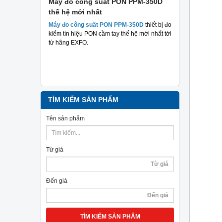
 suất
Máy đo công suất PON PPM-350D
Máy đo cá
thế hệ mới nhất
Plus TriBr
tuyến qua
 suất hai
Máy đo công suất PON PPM-350D
thiết bị đo
nghiệp
m mục đích
kiểm tín hiệu PON cầm tay thế hệ mới nhất tới
hả năng
từ hãng EXFO.
Máy đo cáp 
TriBrer
– Giả
chính xác, c
TÌM KIẾM SẢN PHẨM
Tên sản phẩm
Từ giá
Đến giá
TÌM KIẾM SẢN PHẨM