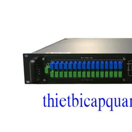
p quang OTDR APL-2
Máy đo OTDR EXFO MAX-730D –
er – Giải pháp kiểm tra
Giải pháp đột phá cho đo kiểm
ng chính xác, chuyên
mạng cáp quang
Máy đo OTDR EXFO MAX-730D
Giải pháp
đột phá cho đo kiểm mạng cáp quang hiện
quang OTDR APL-2 Plus
nay tại Việt Nam.
i pháp kiểm tra tuyến quang
huyên nghiệp hiện nay.