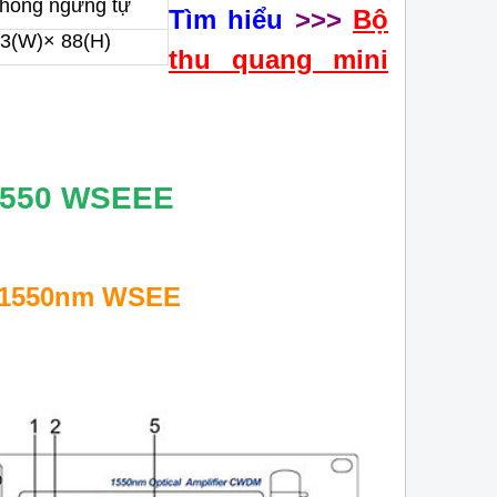
không ngưng tự
Tìm hiểu
>>>
Bộ
03(W)× 88(H)
thu quang mini
 1550 WSEEE
M 1550nm WSEE