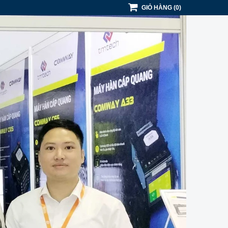
GIỎ HÀNG
(
0
)