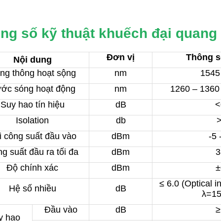
ng số kỹ thuật khuếch đại qua
Đơn vị
Thông s
Nội dung
ng thông hoạt sộng
nm
1545
ớc sóng hoạt động
nm
1260 – 1360
Suy hao tín hiệu
dB
<
Isolation
db
i công suất đầu vào
dBm
-5 
g suất đầu ra tối đa
dBm
3
Độ chính xác
dBm
±
áp quang OTDR EXFO
Máy đo cáp quang vạn năng
≤ 6.0 (Optical 
Hệ số nhiều
dB
 720C
Explorer chính hãng EXFO
λ=1
cáp quang OTDR EXFO
Máy đo cáp quang vạn năng Explorer
thi
Đầu vào
dB
≥
bị tới từ hãng EXFO- Canada, sản phẩm cầ
r 720C
thiết bị cho phép
y hao
tay nhỏ gọn với nhiều chức năng hiệu qu