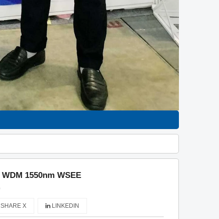
ng WDM 1550nm WSEE
)
SHARE X
LINKEDIN