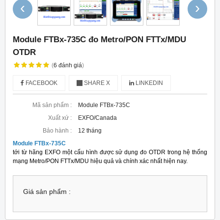
‹
›
Module FTBx-735C đo Metro/PON FTTx/MDU
OTDR
(
6
đánh giá
)
FACEBOOK
SHARE X
LINKEDIN
Mã sản phẩm :
Module FTBx-735C
Xuất xứ :
EXFO/Canada
Bảo hành :
12 tháng
Module FTBx-735C
tới từ hãng EXFO một cấu hình được sử dụng đo OTDR trong hệ thống
mạng Metro/PON FTTx/MDU hiệu quả và chính xác nhất hiện nay.
Giá sản phẩm :