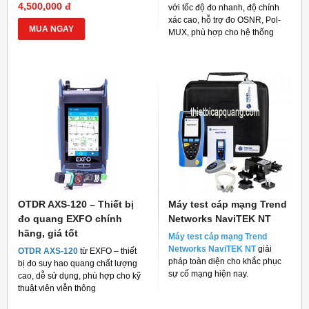
4,500,000 đ
với tốc độ đo nhanh, độ chính
xác cao, hỗ trợ đo OSNR, Pol-
MUA NGAY
MUX, phù hợp cho hệ thống
mạng quang hiện đại
OTDR AXS-120 – Thiết bị
Máy test cáp mạng Trend
đo quang EXFO chính
Networks NaviTEK NT
hãng, giá tốt
Máy test cáp mạng Trend
Networks NaviTEK NT
giải
OTDR AXS-120
từ EXFO – thiết
pháp toàn diện cho khắc phục
bị đo suy hao quang chất lượng
sự cố mạng hiện nay.
cao, dễ sử dụng, phù hợp cho kỹ
thuật viên viễn thông