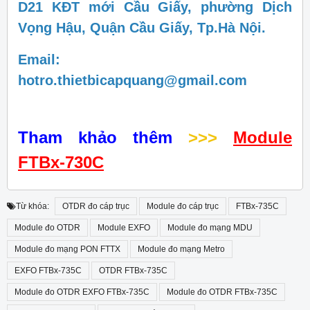
D21 KĐT mới Cầu Giấy, phường Dịch
Vọng Hậu, Quận Cầu Giấy, Tp.Hà Nội.
Email:
hotro.thietbicapquang@gmail.com
Tham khảo thêm
>>>
Module
FTBx-730C
Từ khóa:
OTDR đo cáp trục
Module đo cáp trục
FTBx-735C
Module đo OTDR
Module EXFO
Module đo mạng MDU
Module đo mạng PON FTTX
Module đo mạng Metro
EXFO FTBx-735C
OTDR FTBx-735C
Module đo OTDR EXFO FTBx-735C
Module đo OTDR FTBx-735C