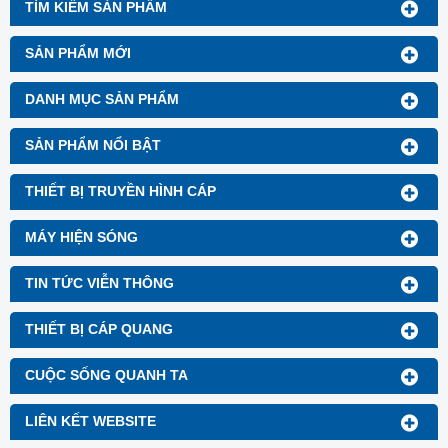
TÌM KIẾM SẢN PHẨM
SẢN PHẨM MỚI
DANH MỤC SẢN PHẨM
SẢN PHẨM NỔI BẬT
THIẾT BỊ TRUYỀN HÌNH CÁP
MÁY HIỆN SÓNG
TIN TỨC VIỄN THÔNG
THIẾT BỊ CÁP QUANG
CUỘC SỐNG QUANH TA
LIÊN KẾT WEBSITE