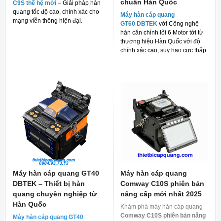
chuẩn Hàn Quốc
C9S thế hệ mới
– Giải pháp hàn
quang tốc độ cao, chính xác cho
Máy hàn cáp quang
mạng viễn thông hiện đại.
GT60 DBTEK
với Công nghệ
hàn căn chỉnh lõi 6 Motor tới từ
thương hiệu Hàn Quốc với độ
chính xác cao, suy hao cực thấp
và giá thành rẻ cho người tiêu
dùng hiện nay.
Máy hàn cáp quang GT40
Máy hàn cáp quang
DBTEK – Thiết bị hàn
Comway C10S phiên bản
quang chuyên nghiệp từ
nâng cấp mới nhất 2025
Hàn Quốc
Khám phá máy hàn cáp quang
Comway C10S phiên bản nâng
Máy hàn cáp quang GT40