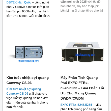
cấp mới nhất 2025
với tốc độ
DBTEK Hàn Quốc
– công nghệ
hàn nhanh, suy hao thấp, pin
hàn V-Groove 4 motor, thời gian
bền bỉ – giải pháp tối ưu cho thi
hàn 5s, pin 9000mAh, màn hình
công mạng quang.
cảm ứng 5 inch. Giải pháp tối ưu
cho thi công FTTH và viễn thông.
Kìm tuốt nhiệt sợi quang
Máy Phân Tích Quang
Comway CS-06
Phổ EXFO FTBx-
5245/5255 – Giải Pháp Tối
Kìm tuốt nhiệt sợi quang
Ưu Cho Mạng Quang
Comway CS-06
giải pháp cho
việc tuốt sợi quang trở nên đơn
DWDM/CWDM
giản, hiệu quả và nhanh chóng
EXFO FTBx-5245/5255
– Máy
hơn rất nhiều.
phân tích quang phổ hàng đầu