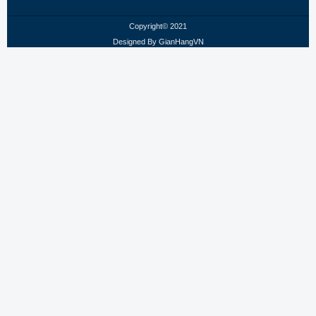
Copyright© 2021
Designed By
GianHangVN