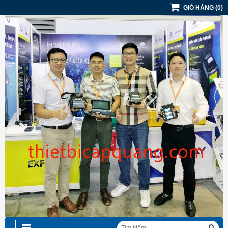
GIỎ HÀNG
(
0
)