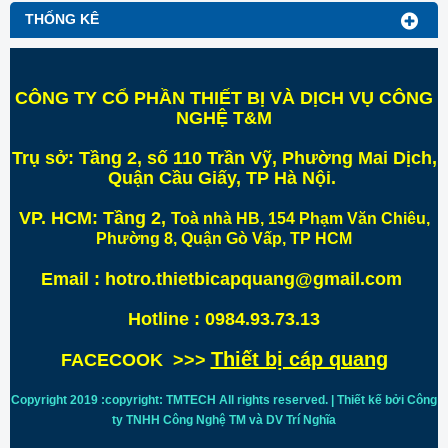
THỐNG KÊ
CÔNG TY CỔ PHẦN THIẾT BỊ VÀ DỊCH VỤ CÔNG
NGHỆ T&M
Trụ sở:
Tầng 2, số 110 Trần Vỹ, Phường Mai Dịch,
Quận Cầu Giấy, TP Hà Nội
.
VP. HCM:
Tầng 2,
Toà nhà HB, 154 Phạm Văn Chiêu,
Phường 8, Quận Gò Vấp, TP HCM
Email : hotro.thietbicapquang@gmail.com
Hotline : 0984.93.73.13
Thiết bị cáp quang
FACECOOK >>>
Copyright 2019 :copyright: TMTECH All rights reserved. | Thiết kế bởi Công
ty TNHH Công Nghệ TM và DV Trí
Nghĩa