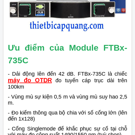
Ưu điểm của Module FTBx-
735C
- Dải động lên đến 42 dB. FTBx-735C là chiếc
máy đo OTDR
đo tuyến cáp trục dài trên
100km
- Vùng mù sự kiện 0,5 m và vùng mù suy hao 2,5
m.
- Đo kiểm thông qua bộ chia với số cổng lớn (lên
đến 1x128)
- Cổng Singlemode để khắc phục sự cố tại chỗ
với máy đo công suất 1490/1550 nm (tuỳ chọn).