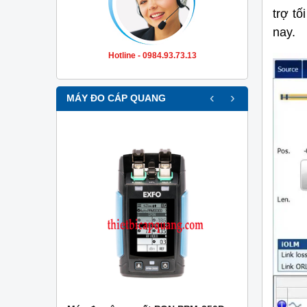
trợ tố
nay.
Hotline - 0984.93.73.13
‹
›
MÁY ĐO CÁP QUANG