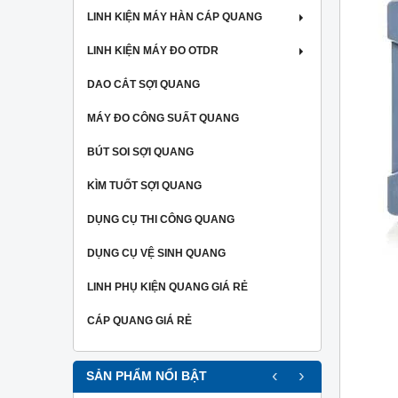
LINH KIỆN MÁY HÀN CÁP QUANG
LINH KIỆN MÁY ĐO OTDR
DAO CẮT SỢI QUANG
MÁY ĐO CÔNG SUẤT QUANG
BÚT SOI SỢI QUANG
KÌM TUỐT SỢI QUANG
DỤNG CỤ THI CÔNG QUANG
DỤNG CỤ VỆ SINH QUANG
LINH PHỤ KIỆN QUANG GIÁ RẺ
CÁP QUANG GIÁ RẺ
‹
›
SẢN PHẨM NỔI BẬT