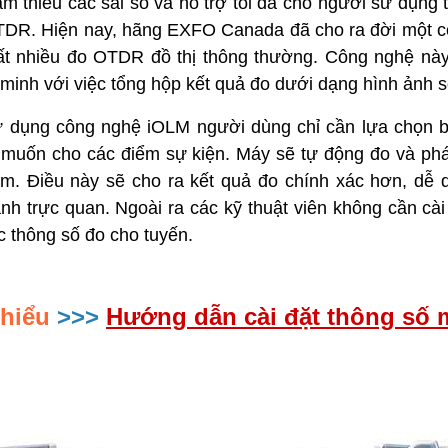
m thiểu các sai số và hỗ trợ tối đa cho người sử dụng t
 single mode và multi mode.
trong thi công viễn thông hiện nay.
MaxTester 720C cho phép
TDR. Hiện nay, hãng EXFO Canada đã cho ra đời một c
 đo kiểm trên tuyến có tín
ất nhiều đo OTDR đồ thị thông thường. Công nghệ này l
ách chính xác và hiệu quả
minh với việc tổng hộp kết quả đo dưới dạng hình ảnh s
ử dụng công nghệ iOLM người dùng chỉ cần lựa chọn 
muốn cho các điểm sự kiện. Máy sẽ tự động đo và phát
ểm. Điều này sẽ cho ra kết quả đo chính xác hơn, dễ
nh trực quan. Ngoài ra các kỹ thuật viên không cần cài
c thông số đo cho tuyến.
 hiểu
>>>
Hướng dẫn cài đặt thông số