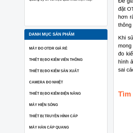
Để giả
đo tra sợi
Ngoài ra 
đặt O
người dùng
hơn r
hiệu một c
thông 
nhất.
DANH MỤC SẢN PHẨM
Khi s
mong 
MÁY ĐO OTDR GIÁ RẺ
đo ki
THIẾT BỊ ĐO KIỂM VIÊN THÔNG
hình ả
sai cá
THIẾT BỊ ĐO KIỂM SẢN XUẤT
CAMERA ĐO NHIỆT
Tìm
THIẾT BỊ ĐO KIỂM ĐIỆN NĂNG
MÁY HIỆN SÓNG
THIẾT BỊ TRUYỀN HÌNH CÁP
MÁY HÀN CÁP QUANG