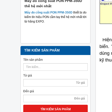
 suất
Máy đo công suất PON PPM-350D
Máy đo cá
thế hệ mới nhất
Plus TriBr
tuyến qua
 suất hai
Máy đo công suất PON PPM-350D
thiết bị đo
nghiệp
m mục đích
kiểm tín hiệu PON cầm tay thế hệ mới nhất tới
hả năng
từ hãng EXFO.
Máy đo cáp 
TriBrer
– Giả
chính xác, c
Hiện 
biến.
TÌM KIẾM SẢN PHẨM
dùng m
kỹ thu
Tên sản phẩm
Từ giá
Đến giá
TÌM KIẾM SẢN PHẨM