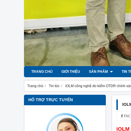
TRANG CHỦ
GIỚI THIỆU
SẢN PHẨM
TIN 
Trang chủ
Tin tức
iOLM công nghệ đo kiểm OTDR chính xá
HỔ TRỢ TRỰC TUYẾN
IOL
FAC
iOLM