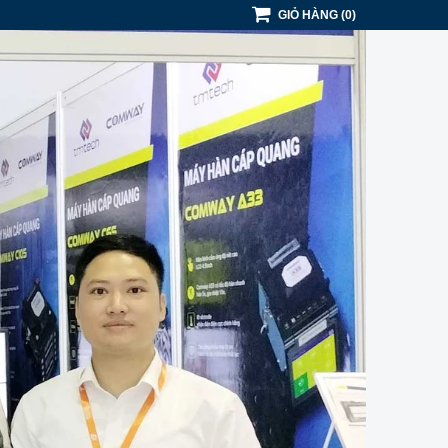
GIỎ HÀNG
(
0
)