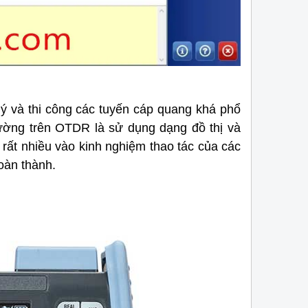
Máy đo cáp quang OTDR EXFO
OTDR AXS-120 – Thi
MAX-715D
EXFO chính hãng, g
OTDR Max-715D
cấu hình máy đo cáp
OTDR AXS-120
từ EXFO 
quang nâng cấp thế hệ mới tới từ thương
quang chất lượng cao, 
hiệu EXFO - Canada. Với nhiều tính năng và
cho kỹ thuật viên viễn t
ưu điểm vượt trội.
ý và thi công các tuyến cáp quang khá phổ
hường trên OTDR là sử dụng dạng đồ thị và
 rất nhiều vào kinh nghiệm thao tác của các
oàn thành.