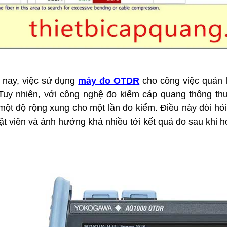
p quang OTDR APL-2
Máy đo OTDR EXFO MAX-730D –
er – Giải pháp kiểm tra
Giải pháp đột phá cho đo kiểm
ng chính xác, chuyên
mạng cáp quang
Máy đo OTDR EXFO MAX-730D
Giải pháp
đột phá cho đo kiểm mạng cáp quang hiện
quang OTDR APL-2 Plus
nay tại Việt Nam.
i pháp kiểm tra tuyến quang
huyên nghiệp hiện nay.
nay, việc sử dụng
máy đo OTDR
cho công việc quản l
 Tuy nhiên, với công nghệ đo kiểm cáp quang thông t
ột độ rộng xung cho một lần đo kiểm. Điều này đòi hỏi
ật viên và ảnh hưởng khá nhiều tới kết quả đo sau khi h