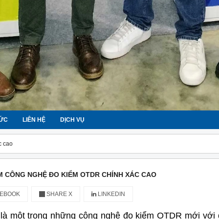
TỨC
LIÊN HỆ
DỊCH VỤ
c cao
M CÔNG NGHỆ ĐO KIỂM OTDR CHÍNH XÁC CAO
EBOOK
SHARE X
LINKEDIN
là một trong những công nghệ đo kiểm OTDR mới với đ