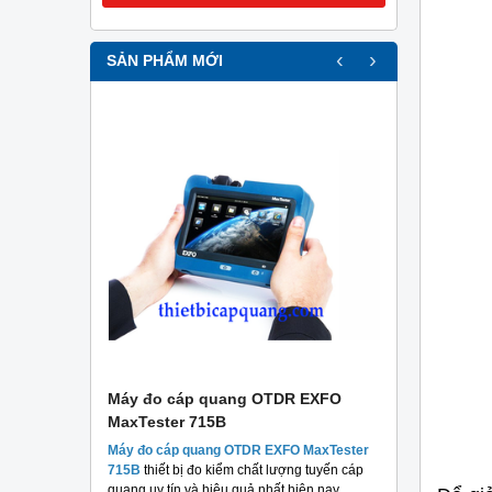
‹
›
SẢN PHẨM MỚI
r
Máy đo cáp quang OTDR EXFO
Máy đo c
MaxTester 715B
MaxTester
thương hiệu
Máy đo cáp quang OTDR EXFO MaxTester
Máy đo 
 chất lượng
715B
thiết bị đo kiểm chất lượng tuyến cáp
MaxTeste
áng.
quang uy tín và hiệu quả nhất hiện nay.