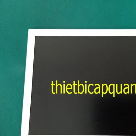
p quang OTDR APL-2
Máy đo OTDR EXFO MAX-730D –
er – Giải pháp kiểm tra
Giải pháp đột phá cho đo kiểm
ng chính xác, chuyên
mạng cáp quang
Máy đo OTDR EXFO MAX-730D
Giải pháp
đột phá cho đo kiểm mạng cáp quang hiện
quang OTDR APL-2 Plus
nay tại Việt Nam.
i pháp kiểm tra tuyến quang
huyên nghiệp hiện nay.