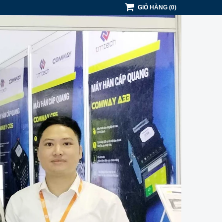
GIỎ HÀNG
(
0
)