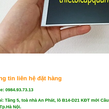
 single mode và multi mode.
trong thi công viễn thông hiện nay.
MaxTester 720C cho phép
 đo kiểm trên tuyến có tín
ách chính xác và hiệu quả
g tin liên hệ đặt hàng
ne: 0984.93.73.13
hỉ: Tầng 5, toà nhà An Phát, lô B14-D21 KĐT mới C
 Tp.Hà Nội.