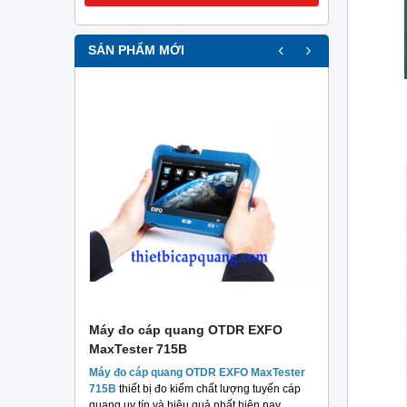
‹
›
SẢN PHẨM MỚI
r
Máy đo cáp quang OTDR EXFO
Máy đo c
MaxTester 715B
MaxTester
thương hiệu
Máy đo cáp quang OTDR EXFO MaxTester
Máy đo 
 chất lượng
715B
thiết bị đo kiểm chất lượng tuyến cáp
MaxTeste
áng.
quang uy tín và hiệu quả nhất hiện nay.