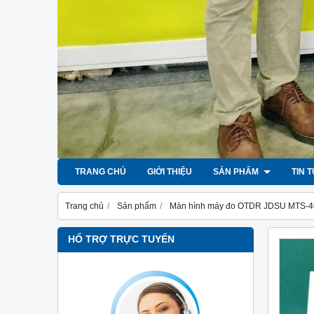
TRANG CHỦ
GIỚI THIỆU
SẢN PHẨM
TIN 
Trang chủ
Sản phẩm
Màn hình máy đo OTDR JDSU MTS-
HỔ TRỢ TRỰC TUYẾN