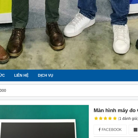
TỨC
LIÊN HỆ
DỊCH VỤ
4000
Màn hình máy đo
(
1
đánh giá
FACEBOOK