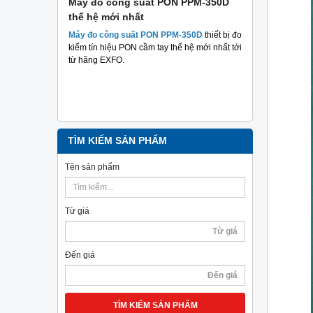
 suất
Máy đo công suất PON PPM-350D
Máy đo cá
thế hệ mới nhất
Plus TriBr
tuyến qua
 suất hai
Máy đo công suất PON PPM-350D
thiết bị đo
nghiệp
m mục đích
kiểm tín hiệu PON cầm tay thế hệ mới nhất tới
hả năng
từ hãng EXFO.
Máy đo cáp 
TriBrer
– Giả
chính xác, c
TÌM KIẾM SẢN PHẨM
Tên sản phẩm
Từ giá
Đến giá
TÌM KIẾM SẢN PHẨM