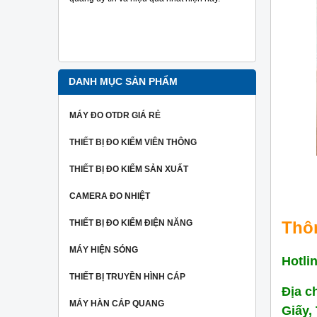
đo tra sợi
Ngoài ra 
người dùng
hiệu một c
nhất.
DANH MỤC SẢN PHẨM
MÁY ĐO OTDR GIÁ RẺ
THIẾT BỊ ĐO KIỂM VIÊN THÔNG
THIẾT BỊ ĐO KIỂM SẢN XUẤT
CAMERA ĐO NHIỆT
THIẾT BỊ ĐO KIỂM ĐIỆN NĂNG
Thôn
MÁY HIỆN SÓNG
Hotli
THIẾT BỊ TRUYỀN HÌNH CÁP
Địa c
MÁY HÀN CÁP QUANG
Giấy,