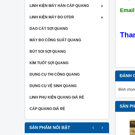
LINH KIỆN MÁY HÀN CÁP QUANG
Email
LINH KIỆN MÁY ĐO OTDR
DAO CẮT SỢI QUANG
Tha
MÁY ĐO CÔNG SUẤT QUANG
BÚT SOI SỢI QUANG
KÌM TUỐT SỢI QUANG
DỤNG CỤ THI CÔNG QUANG
ĐÁNH 
DỤNG CỤ VỆ SINH QUANG
Bình chọn
LINH PHỤ KIỆN QUANG GIÁ RẺ
SẢN P
CÁP QUANG GIÁ RẺ
‹
›
SẢN PHẨM NỔI BẬT