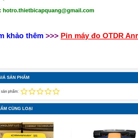
: hotro.thietbicapquang@gmail.com
m khảo thêm
>>>
Pin máy đo OTDR Anr
GIÁ SẢN PHẨM
 sản phẩm:
HẨM CÙNG LOẠI