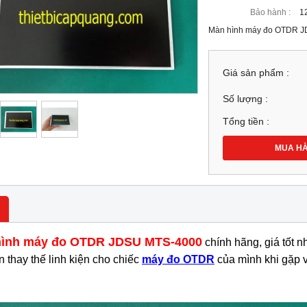
Bảo hành :
1
Màn hình máy đo OTDR JDS
Giá sản phẩm :
Số lượng :
Tổng tiền :
MUA H
hình máy đo OTDR JDSU MTS-4000
chính hãng, giá tốt n
 thay thế linh kiện cho chiếc
máy đo OTDR
của mình khi gặp 