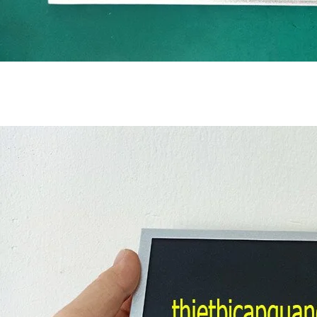
áp quang OTDR EXFO
Máy đo cáp quang vạn năng
 720C
Explorer chính hãng EXFO
cáp quang OTDR EXFO
Máy đo cáp quang vạn năng Explorer
thi
bị tới từ hãng EXFO- Canada, sản phẩm cầ
r 720C
thiết bị cho phép
tay nhỏ gọn với nhiều chức năng hiệu qu