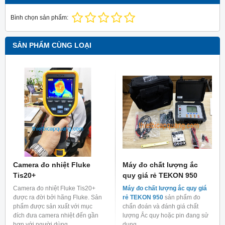
Bình chọn sản phẩm:
SẢN PHẨM CÙNG LOẠI
Camera đo nhiệt Fluke
Máy đo chất lượng ắc
Tis20+
quy giá rẻ TEKON 950
Camera đo nhiệt Fluke Tis20+
Máy đo chất lượng ắc quy giá
được ra đời bởi hãng Fluke. Sản
rẻ TEKON 950
sản phẩm đo
phẩm được sản xuất với mục
chẩn đoán và đánh giá chất
đích đưa camera nhiệt đến gần
lượng Ắc quy hoặc pin đang sử
hơn với người dùng.
dụng.