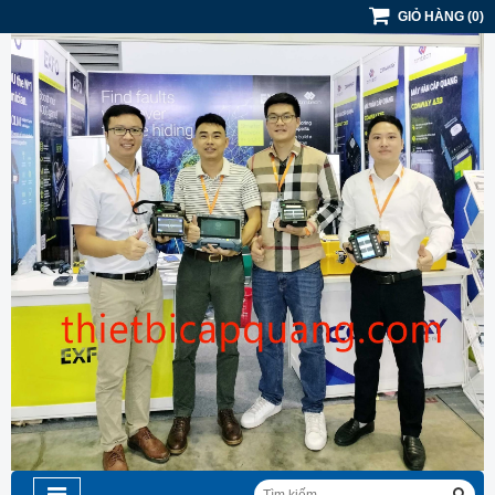
GIỎ HÀNG
(
0
)