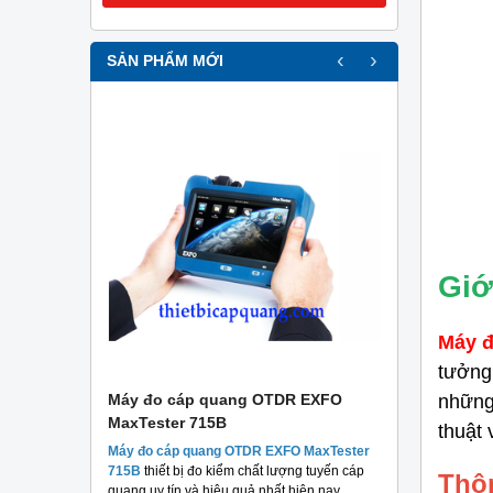
‹
›
SẢN PHẨM MỚI
Giớ
Máy đ
tưởng.
r
Máy đo cáp quang OTDR EXFO
Máy đo c
những
MaxTester 715B
MaxTester
thuật 
thương hiệu
Máy đo cáp quang OTDR EXFO MaxTester
Máy đo 
 chất lượng
715B
thiết bị đo kiểm chất lượng tuyến cáp
MaxTeste
Thôn
áng.
quang uy tín và hiệu quả nhất hiện nay.