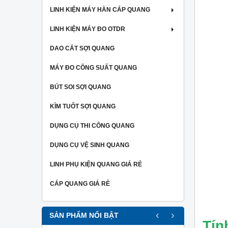
LINH KIỆN MÁY HÀN CÁP QUANG
LINH KIỆN MÁY ĐO OTDR
DAO CẮT SỢI QUANG
MÁY ĐO CÔNG SUẤT QUANG
BÚT SOI SỢI QUANG
KÌM TUỐT SỢI QUANG
DỤNG CỤ THI CÔNG QUANG
DỤNG CỤ VỆ SINH QUANG
LINH PHỤ KIỆN QUANG GIÁ RẺ
CÁP QUANG GIÁ RẺ
‹
›
SẢN PHẨM NỔI BẬT
Tín