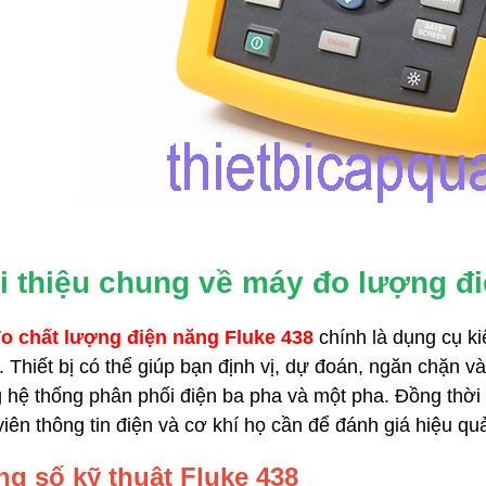
i thiệu chung về máy đo lượng đ
o chất lượng điện năng Fluke 438
chính là dụng cụ ki
 Thiết bị có thể giúp bạn định vị, dự đoán, ngăn chặn v
áp quang OTDR EXFO
Máy đo cáp quang vạn năng
 hệ thống phân phối điện ba pha và một pha. Đồng thờ
 720C
Explorer chính hãng EXFO
viên thông tin điện và cơ khí họ cần để đánh giá hiệu qu
cáp quang OTDR EXFO
Máy đo cáp quang vạn năng Explorer
thi
bị tới từ hãng EXFO- Canada, sản phẩm cầ
r 720C
thiết bị cho phép
g số kỹ thuật Fluke 438
tay nhỏ gọn với nhiều chức năng hiệu qu