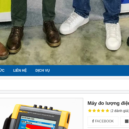
TỨC
LIÊN HỆ
DỊCH VỤ
Máy đo lượng điệ
(
2
đánh giá
FACEBOOK