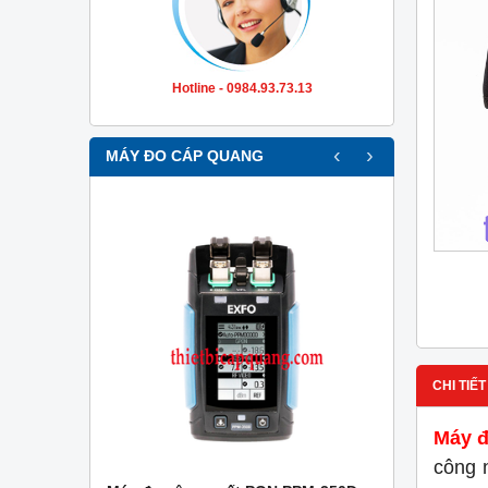
Hotline - 0984.93.73.13
‹
›
MÁY ĐO CÁP QUANG
CHI TIẾT
Máy đ
công 