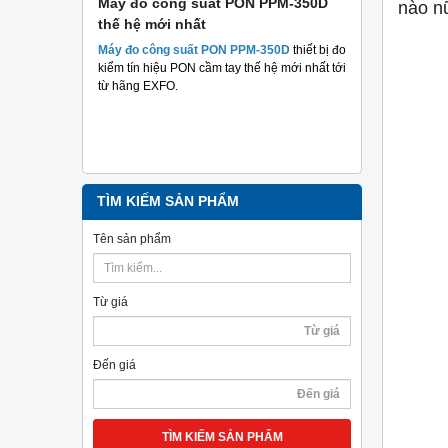
 suất
Máy đo công suất PON PPM-350D
Máy đo cá
nào nữ
thế hệ mới nhất
Plus TriBr
tuyến qua
 suất hai
Máy đo công suất PON PPM-350D
thiết bị đo
nghiệp
m mục đích
kiểm tín hiệu PON cầm tay thế hệ mới nhất tới
hả năng
từ hãng EXFO.
Máy đo cáp 
TriBrer
– Giả
chính xác, c
TÌM KIẾM SẢN PHẨM
Tên sản phẩm
Từ giá
Đến giá
TÌM KIẾM SẢN PHẨM