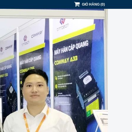
GIỎ HÀNG
(
0
)