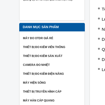
đo tra sợi
Ngoài ra 
T
người dùng
hiệu một c
L
nhất.
DANH MỤC SẢN PHẨM
N
MÁY ĐO OTDR GIÁ RẺ
D
THIẾT BỊ ĐO KIỂM VIÊN THÔNG
Q
THIẾT BỊ ĐO KIỂM SẢN XUẤT
D
CAMERA ĐO NHIỆT
L
THIẾT BỊ ĐO KIỂM ĐIỆN NĂNG
MÁY HIỆN SÓNG
THIẾT BỊ TRUYỀN HÌNH CÁP
MÁY HÀN CÁP QUANG