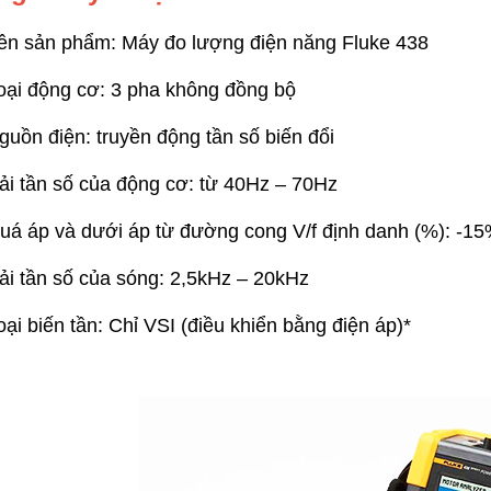
 single mode và multi mode.
trong thi công viễn thông hiện nay.
MaxTester 720C cho phép
ên sản phẩm: Máy đo lượng điện năng Fluke 438
 đo kiểm trên tuyến có tín
ách chính xác và hiệu quả
oại động cơ: 3 pha không đồng bộ
guồn điện: truyền động tần số biến đổi
ải tần số của động cơ: từ 40Hz – 70Hz
uá áp và dưới áp từ đường cong V/f định danh (%): -
ải tần số của sóng: 2,5kHz – 20kHz
oại biến tần: Chỉ VSI (điều khiển bằng điện áp)*