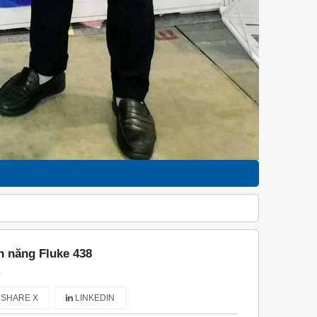
n năng Fluke 438
)
SHARE X
LINKEDIN