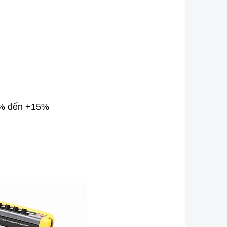
tâm hiện nay.
15% đến +15%