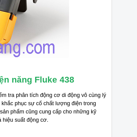
iện năng Fluke 438
ểm tra phân tích động cơ di động vô cùng lý
à khắc phục sự cố chất lượng điện trong
Máy đo công suất PON PPM-350D
Máy đo OTDR Exfo 
i sản phẩm cũng cung cấp cho những kỹ
thế hệ mới nhất
chính hãng
ả hiệu suất động cơ.
ết
Máy đo công suất PON PPM-350D
thiết bị đo
Máy đo OTDR Exfo Max
m
kiểm tín hiệu PON cầm tay thế hệ mới nhất tới
kiểm tra đánh giá chất l
ả
từ hãng EXFO.
quang được nhiều đơn v