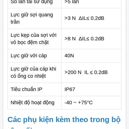
Số lần tái sử dụng
>5 lần
Lực giữ sợi quang
>3 N ΔIL≤ 0.2dB
trần
Lực kẹp của sợi với
>8 N ΔIL≤ 0.2dB
vỏ bọc đệm chặt
Lực giữ với cáp
40N
Lực giữ của cáp khi
>200 N IL ≤ 0.2dB
có ống co nhiệt
Tiêu chuẩn IP
IP67
Nhiệt độ hoạt động
-40 ~ +75°C
Các phụ kiện kèm theo trong bộ