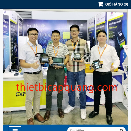
GIỎ HÀNG
(
0
)