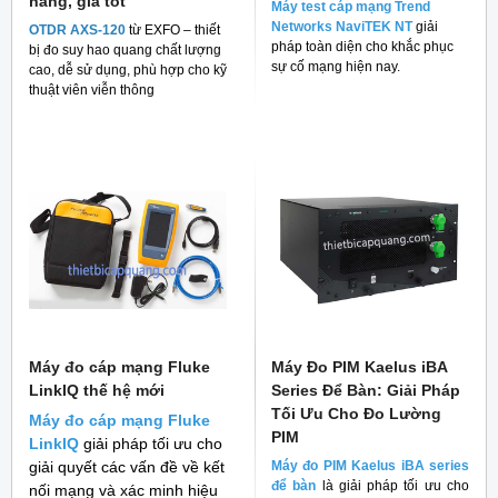
hãng, giá tốt
Máy test cáp mạng Trend
Networks NaviTEK NT
giải
OTDR AXS-120
từ EXFO – thiết
pháp toàn diện cho khắc phục
bị đo suy hao quang chất lượng
sự cố mạng hiện nay.
cao, dễ sử dụng, phù hợp cho kỹ
thuật viên viễn thông
Máy đo cáp mạng Fluke
Máy Đo PIM Kaelus iBA
LinkIQ thế hệ mới
Series Để Bàn: Giải Pháp
Tối Ưu Cho Đo Lường
Máy đo cáp mạng Fluke
PIM
LinkIQ
giải pháp tối ưu cho
giải quyết các vấn đề về kết
Máy đo PIM Kaelus iBA series
để bàn
là giải pháp tối ưu cho
nối mạng và xác minh hiệu