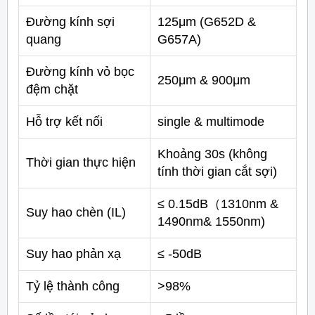
Đường kính sợi
125μm (G652D &
quang
G657A)
Đường kính vỏ bọc
250μm & 900μm
đệm chặt
Hỗ trợ kết nối
single & multimode
Khoảng 30s (không
Thời gian thực hiện
tính thời gian cắt sợi)
≤ 0.15dB（1310nm &
Suy hao chèn (IL)
1490nm& 1550nm)
Suy hao phản xạ
≤ -50dB
Tỷ lệ thành công
>98%