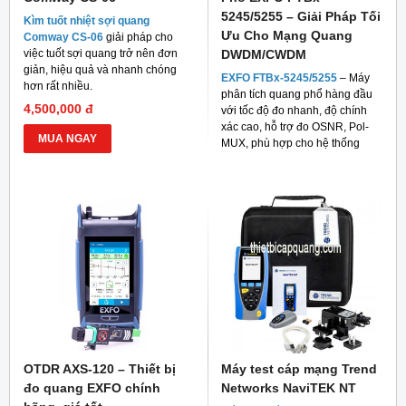
5245/5255 – Giải Pháp Tối
Kìm tuốt nhiệt sợi quang
Ưu Cho Mạng Quang
Comway CS-06
giải pháp cho
việc tuốt sợi quang trở nên đơn
DWDM/CWDM
giản, hiệu quả và nhanh chóng
EXFO FTBx-5245/5255
– Máy
hơn rất nhiều.
phân tích quang phổ hàng đầu
4,500,000 đ
với tốc độ đo nhanh, độ chính
xác cao, hỗ trợ đo OSNR, Pol-
MUA NGAY
MUX, phù hợp cho hệ thống
mạng quang hiện đại
OTDR AXS-120 – Thiết bị
Máy test cáp mạng Trend
đo quang EXFO chính
Networks NaviTEK NT