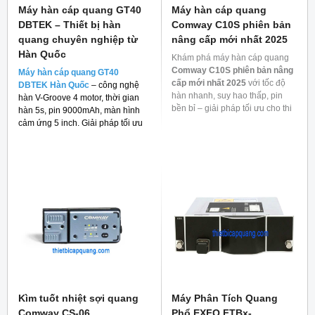
Máy hàn cáp quang GT40
Máy hàn cáp quang
DBTEK – Thiết bị hàn
Comway C10S phiên bản
quang chuyên nghiệp từ
nâng cấp mới nhất 2025
Hàn Quốc
Khám phá máy hàn cáp quang
Comway C10S phiên bản nâng
Máy hàn cáp quang GT40
cấp mới nhất 2025
với tốc độ
DBTEK Hàn Quốc
– công nghệ
hàn nhanh, suy hao thấp, pin
hàn V-Groove 4 motor, thời gian
bền bỉ – giải pháp tối ưu cho thi
hàn 5s, pin 9000mAh, màn hình
công mạng quang.
cảm ứng 5 inch. Giải pháp tối ưu
cho thi công FTTH và viễn thông.
Kìm tuốt nhiệt sợi quang
Máy Phân Tích Quang
Comway CS-06
Phổ EXFO FTBx-