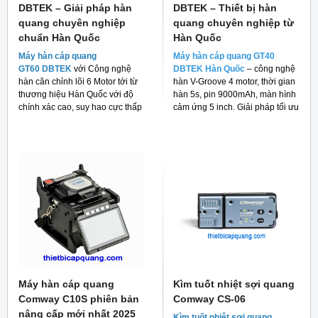
DBTEK – Giải pháp hàn
DBTEK – Thiết bị hàn
quang chuyên nghiệp
quang chuyên nghiệp từ
chuẩn Hàn Quốc
Hàn Quốc
Máy hàn cáp quang
Máy hàn cáp quang GT40
GT60 DBTEK
với Công nghệ
DBTEK Hàn Quốc
– công nghệ
hàn căn chỉnh lõi 6 Motor tới từ
hàn V-Groove 4 motor, thời gian
thương hiệu Hàn Quốc với độ
hàn 5s, pin 9000mAh, màn hình
chính xác cao, suy hao cực thấp
cảm ứng 5 inch. Giải pháp tối ưu
và giá thành rẻ cho người tiêu
cho thi công FTTH và viễn thông.
dùng hiện nay.
Máy hàn cáp quang
Kìm tuốt nhiệt sợi quang
Comway C10S phiên bản
Comway CS-06
nâng cấp mới nhất 2025
Kìm tuốt nhiệt sợi quang