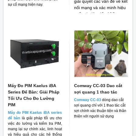
giải quyết các vấn đề về kết
sự cố mạng hiện nay.
nối mạng và xác minh hiệu
suất cáp lên đến 10G
Máy Đo PIM Kaelus iBA
Comway CC-03 Dao cắt
Series Để Bàn: Giải Pháp
sợi quang 1 thao tác
Tối Ưu Cho Đo Lường
Comway CC-03
dòng dao cắt
PIM
sợi quang chỉ với 1 thao tác cắt
sợi chính xác thuận tiện và thân
Máy đo PIM Kaelus iBA series
thiện với người sử dụng
để bàn
là giải pháp tối ưu cho
việc đo lường và kiểm tra PIM,
mang lại sự chính xác, linh hoạt
và hiệu quả cho các hệ thống