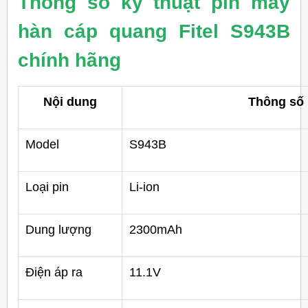
Thông số kỹ thuật pin máy
hàn cáp quang Fitel S943B
chính hãng
Nội dung
Thông số
Model
S943B
Loại pin
Li-ion
Dung lượng
2300mAh
Điện áp ra
11.1V