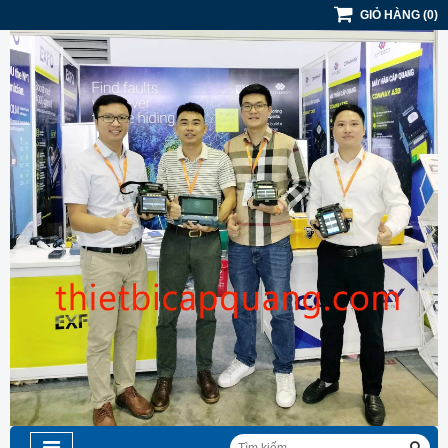
GIỎ HÀNG
(
0
)