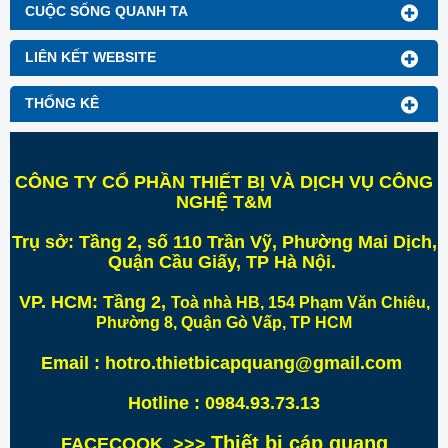
CUỘC SỐNG QUANH TA
LIÊN KẾT WEBSITE
THỐNG KÊ
CÔNG TY CỔ PHẦN THIẾT BỊ VÀ DỊCH VỤ CÔNG
NGHỆ T&M
Trụ sở:
Tầng 2, số 110 Trần Vỹ, Phường Mai Dịch,
Quận Cầu Giấy, TP Hà Nội
.
VP. HCM:
Tầng 2,
Toà nhà HB, 154 Phạm Văn Chiêu,
Phường 8, Quận Gò Vấp, TP HCM
Email : hotro.thietbicapquang@gmail.com
Hotline : 0984.93.73.13
Thiết bị cáp quang
FACECOOK >>>