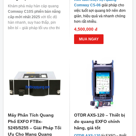
Comway CS-06
giải pháp cho
Khám phá máy hàn cáp quang
việc tuốt sợi quang trở nên đơn
Comway C10S phiên bản nâng
giản, hiệu quả và nhanh chóng
cấp mới nhất 2025
với tốc độ
hơn rất nhiều.
hàn nhanh, suy hao thấp, pin
bền bỉ – giải pháp tối ưu cho thi
4,500,000 đ
công mạng quang.
MUA NGAY
Máy Phân Tích Quang
OTDR AXS-120 – Thiết bị
Phổ EXFO FTBx-
đo quang EXFO chính
5245/5255 – Giải Pháp Tối
hãng, giá tốt
Ưu Cho Mạng Quang
OTDR AXS-120
từ EXFO – thiết