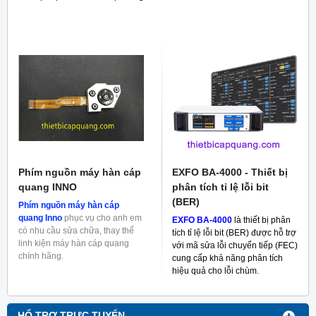
RF
Phím nguồn máy hàn cáp
EXFO BA-4000 - Thiết bị
quang INNO
phân tích tỉ lệ lỗi bit
(BER)
Phím nguồn máy hàn cáp
quang Inno
phục vụ cho anh em
EXFO BA-4000
là thiết bị phân
có nhu cầu sửa chữa, thay thế
tích tỉ lệ lỗi bit (BER) được hỗ trợ
linh kiện máy hàn cáp quang
với mã sửa lỗi chuyển tiếp (FEC)
chính hãng.
cung cấp khả năng phân tích
hiệu quả cho lỗi chùm.
HỔ TRỢ TRỰC TUYẾN