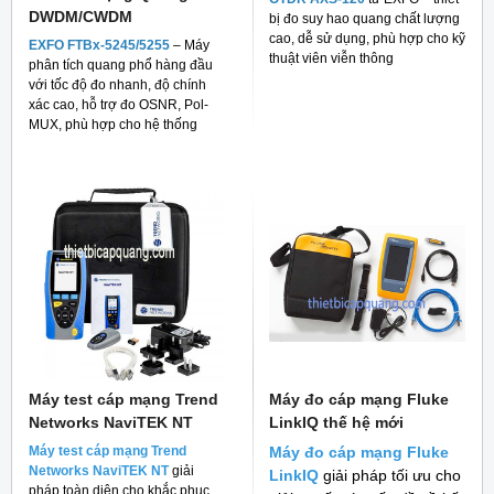
DWDM/CWDM
bị đo suy hao quang chất lượng
cao, dễ sử dụng, phù hợp cho kỹ
EXFO FTBx-5245/5255
– Máy
thuật viên viễn thông
phân tích quang phổ hàng đầu
với tốc độ đo nhanh, độ chính
xác cao, hỗ trợ đo OSNR, Pol-
MUX, phù hợp cho hệ thống
mạng quang hiện đại
Máy test cáp mạng Trend
Máy đo cáp mạng Fluke
Networks NaviTEK NT
LinkIQ thế hệ mới
Máy test cáp mạng Trend
Máy đo cáp mạng Fluke
Networks NaviTEK NT
giải
LinkIQ
giải pháp tối ưu cho
pháp toàn diện cho khắc phục