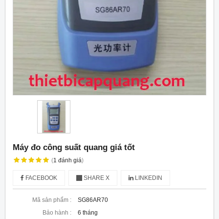
Máy đo công suất quang giá tốt
(
1
đánh giá
)
FACEBOOK
SHARE X
LINKEDIN
Mã sản phẩm :
SG86AR70
Bảo hành :
6 tháng