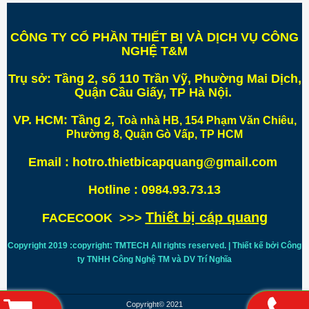
CÔNG TY CỔ PHẦN THIẾT BỊ VÀ DỊCH VỤ CÔNG
NGHỆ T&M
Trụ sở:
Tầng 2, số 110 Trần Vỹ, Phường Mai Dịch,
Quận Cầu Giấy, TP Hà Nội
.
VP. HCM:
Tầng 2,
Toà nhà HB, 154 Phạm Văn Chiêu,
Phường 8, Quận Gò Vấp, TP HCM
Email : hotro.thietbicapquang@gmail.com
Hotline : 0984.93.73.13
Thiết bị cáp quang
FACECOOK >>>
Copyright 2019 :copyright: TMTECH All rights reserved. | Thiết kế bởi Công
ty TNHH Công Nghệ TM và DV Trí
Nghĩa
Copyright© 2021