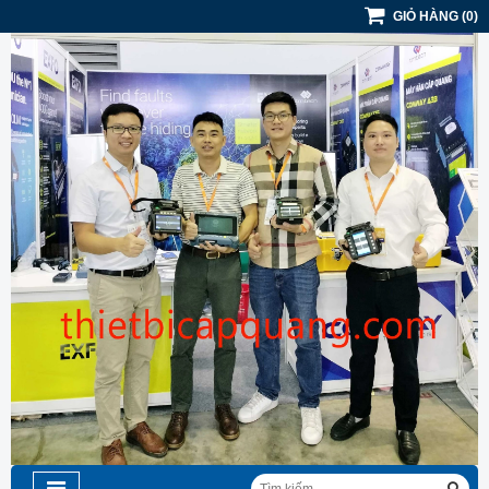
GIỎ HÀNG
(
0
)