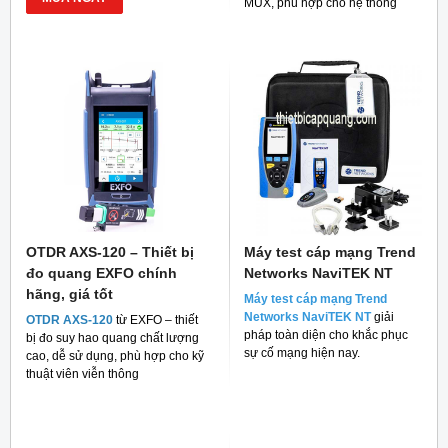
MUX, phù hợp cho hệ thống
mạng quang hiện đại
OTDR AXS-120 – Thiết bị
Máy test cáp mạng Trend
đo quang EXFO chính
Networks NaviTEK NT
hãng, giá tốt
Máy test cáp mạng Trend
Networks NaviTEK NT
giải
OTDR AXS-120
từ EXFO – thiết
pháp toàn diện cho khắc phục
bị đo suy hao quang chất lượng
sự cố mạng hiện nay.
cao, dễ sử dụng, phù hợp cho kỹ
thuật viên viễn thông