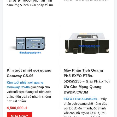
hàn 5s, pin 9000mAh, màn hình
công mạng quang.
cảm ứng 5 inch. Giải pháp tối ưu
cho thi công FTTH và viễn thông.
Kìm tuốt nhiệt sợi quang
Máy Phân Tích Quang
Comway CS-06
Phổ EXFO FTBx-
5245/5255 – Giải Pháp Tối
Kìm tuốt nhiệt sợi quang
Ưu Cho Mạng Quang
Comway CS-06
giải pháp cho
việc tuốt sợi quang trở nên đơn
DWDM/CWDM
giản, hiệu quả và nhanh chóng
EXFO FTBx-5245/5255
– Máy
hơn rất nhiều.
phân tích quang phổ hàng đầu
4,500,000 đ
với tốc độ đo nhanh, độ chính
xác cao, hỗ trợ đo OSNR, Pol-
MUA NGAY