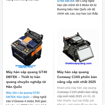
GT60 DBTEK
với Công nghệ
hàn căn chỉnh lõi 6 Motor tới từ
thương hiệu Hàn Quốc với độ
chính xác cao, suy hao cực thấp
và giá thành rẻ cho người tiêu
dùng hiện nay.
Máy hàn cáp quang GT40
Máy hàn cáp quang
DBTEK – Thiết bị hàn
Comway C10S phiên bản
quang chuyên nghiệp từ
nâng cấp mới nhất 2025
Hàn Quốc
Khám phá máy hàn cáp quang
Comway C10S phiên bản nâng
Máy hàn cáp quang GT40
cấp mới nhất 2025
với tốc độ
DBTEK Hàn Quốc
– công nghệ
hàn nhanh, suy hao thấp, pin
hàn V-Groove 4 motor, thời gian
bền bỉ – giải pháp tối ưu cho thi