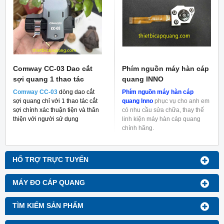
Comway CC-03 Dao cắt
Phím nguồn máy hàn cáp
sợi quang 1 thao tác
quang INNO
Comway CC-03
dòng dao cắt
Phím nguồn máy hàn cáp
sợi quang chỉ với 1 thao tác cắt
quang Inno
phục vụ cho anh em
sợi chính xác thuận tiện và thân
có nhu cầu sửa chữa, thay thế
thiện với người sử dụng
linh kiện máy hàn cáp quang
chính hãng.
HỔ TRỢ TRỰC TUYẾN
MÁY ĐO CÁP QUANG
TÌM KIẾM SẢN PHẨM