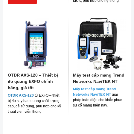
MUX, phù hợp cho hệ thống
mạng quang hiện đại
OTDR AXS-120 – Thiết bị
Máy test cáp mạng Trend
đo quang EXFO chính
Networks NaviTEK NT
hãng, giá tốt
Máy test cáp mạng Trend
Networks NaviTEK NT
giải
OTDR AXS-120
từ EXFO – thiết
pháp toàn diện cho khắc phục
bị đo suy hao quang chất lượng
sự cố mạng hiện nay.
cao, dễ sử dụng, phù hợp cho kỹ
thuật viên viễn thông