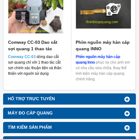
Comway CC-03 Dao cắt
Phím nguồn máy hàn cáp
sợi quang 1 thao tác
quang INNO
Comway CC-03
dòng dao cắt
Phím nguồn máy hàn cáp
sợi quang chỉ với 1 thao tác cắt
quang Inno
phục vụ cho anh em
sợi chính xác thuận tiện và thân
có nhu cầu sửa chữa, thay thế
thiện với người sử dụng
linh kiện máy hàn cáp quang
chính hãng.
HỔ TRỢ TRỰC TUYẾN
MÁY ĐO CÁP QUANG
TÌM KIẾM SẢN PHẨM