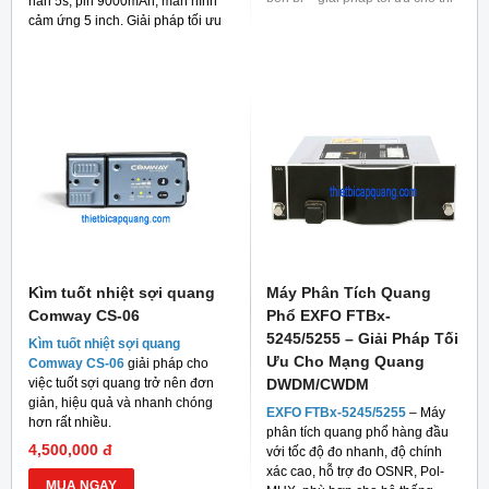
hàn 5s, pin 9000mAh, màn hình
công mạng quang.
cảm ứng 5 inch. Giải pháp tối ưu
cho thi công FTTH và viễn thông.
Kìm tuốt nhiệt sợi quang
Máy Phân Tích Quang
Comway CS-06
Phổ EXFO FTBx-
5245/5255 – Giải Pháp Tối
Kìm tuốt nhiệt sợi quang
Ưu Cho Mạng Quang
Comway CS-06
giải pháp cho
việc tuốt sợi quang trở nên đơn
DWDM/CWDM
giản, hiệu quả và nhanh chóng
EXFO FTBx-5245/5255
– Máy
hơn rất nhiều.
phân tích quang phổ hàng đầu
4,500,000 đ
với tốc độ đo nhanh, độ chính
xác cao, hỗ trợ đo OSNR, Pol-
MUA NGAY