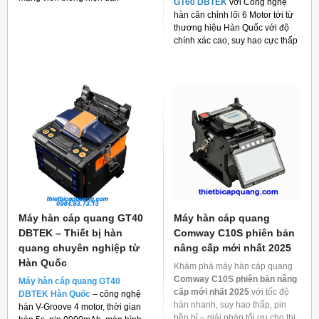
GT60 DBTEK
với Công nghệ
hàn căn chỉnh lõi 6 Motor tới từ
thương hiệu Hàn Quốc với độ
chính xác cao, suy hao cực thấp
và giá thành rẻ cho người tiêu
dùng hiện nay.
Máy hàn cáp quang GT40
Máy hàn cáp quang
DBTEK – Thiết bị hàn
Comway C10S phiên bản
quang chuyên nghiệp từ
nâng cấp mới nhất 2025
Hàn Quốc
Khám phá máy hàn cáp quang
Comway C10S phiên bản nâng
Máy hàn cáp quang GT40
cấp mới nhất 2025
với tốc độ
DBTEK Hàn Quốc
– công nghệ
hàn nhanh, suy hao thấp, pin
hàn V-Groove 4 motor, thời gian
bền bỉ – giải pháp tối ưu cho thi