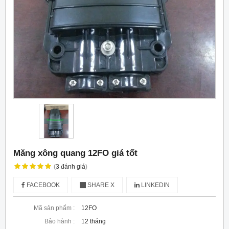
Măng xông quang 12FO giá tốt
(
3
đánh giá
)
FACEBOOK
SHARE X
LINKEDIN
Mã sản phẩm :
12FO
Bảo hành :
12 tháng