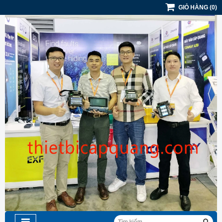
GIỎ HÀNG
(
0
)