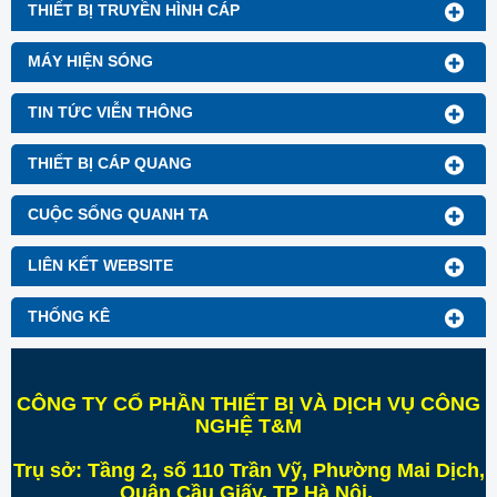
THIẾT BỊ TRUYỀN HÌNH CÁP
MÁY HIỆN SÓNG
TIN TỨC VIỄN THÔNG
THIẾT BỊ CÁP QUANG
CUỘC SỐNG QUANH TA
LIÊN KẾT WEBSITE
THỐNG KÊ
CÔNG TY CỔ PHẦN THIẾT BỊ VÀ DỊCH VỤ CÔNG
NGHỆ T&M
Trụ sở:
Tầng 2, số 110 Trần Vỹ, Phường Mai Dịch,
Quận Cầu Giấy, TP Hà Nội
.