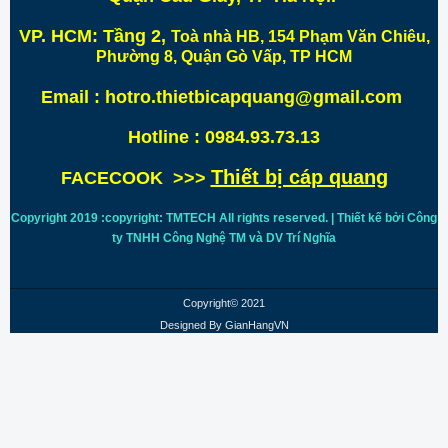
VP. HCM:
Tầng 2,
Toà nhà HB, 154 Phạm Văn Chiêu,
Phường 8, Quận Gò Vấp, TP HCM
Email : hotro.thietbicapquang@gmail.com
Hotline : 0984.93.73.13
Thiết bị cáp quang
FACECOOK >>>
Copyright 2019 :copyright: TMTECH All rights reserved. | Thiết kế bởi Công
ty TNHH Công Nghệ TM và DV Trí
Nghĩa
Copyright© 2021
Designed By
GianHangVN