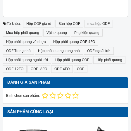
Từ khóa:
Hộp ODF giá rẻ
Bán hộp ODF
mua hộp ODF
Mua hộp phối quang
Vật tư quang
Phụ kiện quang
Hộp phối quang vỏ nhựa
Hộp phối quang ODF-4FO
ODF Trong nhà
Hộp phối quang trong nhà
ODF ngoài trời
Hộp phối quang ngoài trời
Hộp phối quang ODF
Hộp phối quang
ODF-12FO
ODF--8FO
ODF-4FO
ODF
ĐÁNH GIÁ SẢN PHẨM
Bình chọn sản phẩm:
SẢN PHẨM CÙNG LOẠI