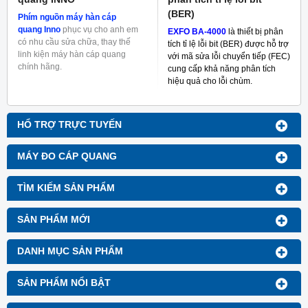
(BER)
Phím nguồn máy hàn cáp
quang Inno
phục vụ cho anh em
EXFO BA-4000
là thiết bị phân
có nhu cầu sửa chữa, thay thế
tích tỉ lệ lỗi bit (BER) được hỗ trợ
linh kiện máy hàn cáp quang
với mã sửa lỗi chuyển tiếp (FEC)
chính hãng.
cung cấp khả năng phân tích
hiệu quả cho lỗi chùm.
HỔ TRỢ TRỰC TUYẾN
MÁY ĐO CÁP QUANG
TÌM KIẾM SẢN PHẨM
SẢN PHẨM MỚI
DANH MỤC SẢN PHẨM
SẢN PHẨM NỔI BẬT