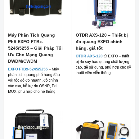
Máy Phân Tích Quang
OTDR AXS-120 – Thiết bị
Phổ EXFO FTBx-
đo quang EXFO chính
5245/5255 – Giải Pháp Tối
hãng, giá tốt
Ưu Cho Mạng Quang
OTDR AXS-120
từ EXFO – thiết
DWDM/CWDM
bị đo suy hao quang chất lượng
cao, dễ sử dụng, phù hợp cho kỹ
EXFO FTBx-5245/5255
– Máy
thuật viên viễn thông
phân tích quang phổ hàng đầu
với tốc độ đo nhanh, độ chính
xác cao, hỗ trợ đo OSNR, Pol-
MUX, phù hợp cho hệ thống
mạng quang hiện đại