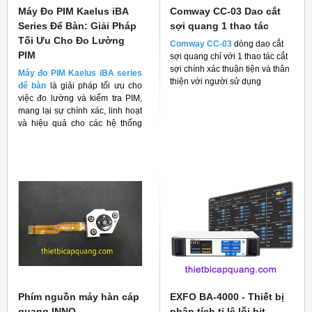
Máy Đo PIM Kaelus iBA
Comway CC-03 Dao cắt
Series Để Bàn: Giải Pháp
sợi quang 1 thao tác
Tối Ưu Cho Đo Lường
Comway CC-03
dòng dao cắt
PIM
sợi quang chỉ với 1 thao tác cắt
sợi chính xác thuận tiện và thân
Máy đo PIM Kaelus iBA series
thiện với người sử dụng
để bàn
là giải pháp tối ưu cho
việc đo lường và kiểm tra PIM,
mang lại sự chính xác, linh hoạt
và hiệu quả cho các hệ thống
RF
Phím nguồn máy hàn cáp
EXFO BA-4000 - Thiết bị
quang INNO
phân tích tỉ lệ lỗi bit