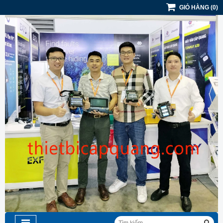
GIỎ HÀNG
(
0
)