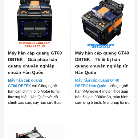
Máy hàn cáp quang GT60
Máy hàn cáp quang GT40
DBTEK – Giải pháp hàn
DBTEK – Thiết bị hàn
quang chuyên nghiệp
quang chuyên nghiệp từ
chuẩn Hàn Quốc
Hàn Quốc
Máy hàn cáp quang
Máy hàn cáp quang GT40
GT60 DBTEK
với Công nghệ
DBTEK Hàn Quốc
– công nghệ
hàn căn chỉnh lõi 6 Motor tới từ
hàn V-Groove 4 motor, thời gian
thương hiệu Hàn Quốc với độ
hàn 5s, pin 9000mAh, màn hình
chính xác cao, suy hao cực thấp
cảm ứng 5 inch. Giải pháp tối ưu
và giá thành rẻ cho người tiêu
cho thi công FTTH và viễn thông.
dùng hiện nay.