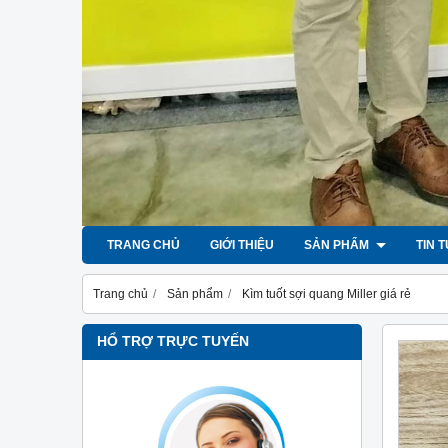
TRANG CHỦ
GIỚI THIỆU
SẢN PHẨM
TIN 
Trang chủ
Sản phẩm
Kìm tuốt sợi quang Miller giá rẻ
HỔ TRỢ TRỰC TUYẾN