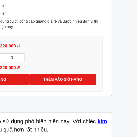
ller
ller
dụng cụ thi công cáp quang giá rẻ và được nhiều đơn vị thi
iện nay.
220,000 đ
220,000
đ
ÀNG
THÊM VÀO GIỎ HÀNG
ẻ sử dụng phổ biến hiện nay. Với chiếc
kìm
u quả hơn rất nhiều.