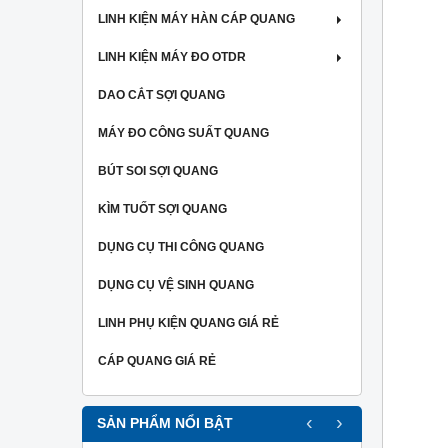
LINH KIỆN MÁY HÀN CÁP QUANG
LINH KIỆN MÁY ĐO OTDR
DAO CẮT SỢI QUANG
MÁY ĐO CÔNG SUẤT QUANG
BÚT SOI SỢI QUANG
KÌM TUỐT SỢI QUANG
DỤNG CỤ THI CÔNG QUANG
DỤNG CỤ VỆ SINH QUANG
LINH PHỤ KIỆN QUANG GIÁ RẺ
CÁP QUANG GIÁ RẺ
‹
›
SẢN PHẨM NỔI BẬT