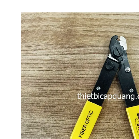
p quang OTDR APL-2
Máy đo OTDR EXFO MAX-730D –
er – Giải pháp kiểm tra
Giải pháp đột phá cho đo kiểm
ng chính xác, chuyên
mạng cáp quang
Máy đo OTDR EXFO MAX-730D
Giải pháp
đột phá cho đo kiểm mạng cáp quang hiện
quang OTDR APL-2 Plus
nay tại Việt Nam.
i pháp kiểm tra tuyến quang
huyên nghiệp hiện nay.