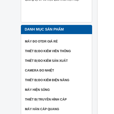
đo tra sợi
Ngoài ra 
người dùng
hiệu một c
nhất.
DANH MỤC SẢN PHẨM
MÁY ĐO OTDR GIÁ RẺ
THIẾT BỊ ĐO KIỂM VIÊN THÔNG
THIẾT BỊ ĐO KIỂM SẢN XUẤT
CAMERA ĐO NHIỆT
THIẾT BỊ ĐO KIỂM ĐIỆN NĂNG
MÁY HIỆN SÓNG
THIẾT BỊ TRUYỀN HÌNH CÁP
MÁY HÀN CÁP QUANG