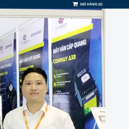
GIỎ HÀNG
(
0
)