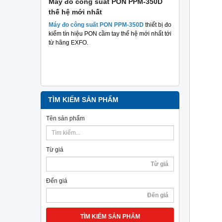
 suất
Máy đo công suất PON PPM-350D
Máy đo cá
thế hệ mới nhất
Plus TriBr
tuyến qua
 suất hai
Máy đo công suất PON PPM-350D
thiết bị đo
nghiệp
m mục đích
kiểm tín hiệu PON cầm tay thế hệ mới nhất tới
hả năng
từ hãng EXFO.
Máy đo cáp 
TriBrer
– Giả
chính xác, c
TÌM KIẾM SẢN PHẨM
Tên sản phẩm
Từ giá
Đến giá
TÌM KIẾM SẢN PHẨM