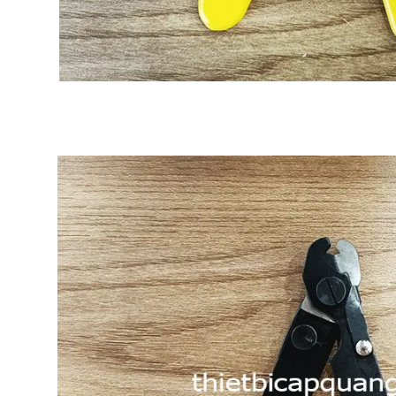
áp quang OTDR EXFO
Máy đo cáp quang vạn năng
 720C
Explorer chính hãng EXFO
cáp quang OTDR EXFO
Máy đo cáp quang vạn năng Explorer
thi
bị tới từ hãng EXFO- Canada, sản phẩm cầ
r 720C
thiết bị cho phép
tay nhỏ gọn với nhiều chức năng hiệu qu