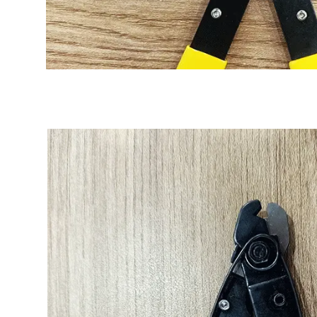
 single mode và multi mode.
trong thi công viễn thông hiện nay.
MaxTester 720C cho phép
 đo kiểm trên tuyến có tín
ách chính xác và hiệu quả