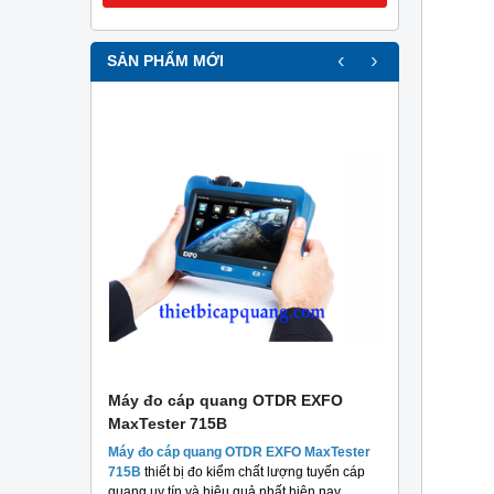
‹
›
SẢN PHẨM MỚI
r
Máy đo cáp quang OTDR EXFO
Máy đo c
MaxTester 715B
MaxTester
thương hiệu
Máy đo cáp quang OTDR EXFO MaxTester
Máy đo 
 chất lượng
715B
thiết bị đo kiểm chất lượng tuyến cáp
MaxTeste
áng.
quang uy tín và hiệu quả nhất hiện nay.