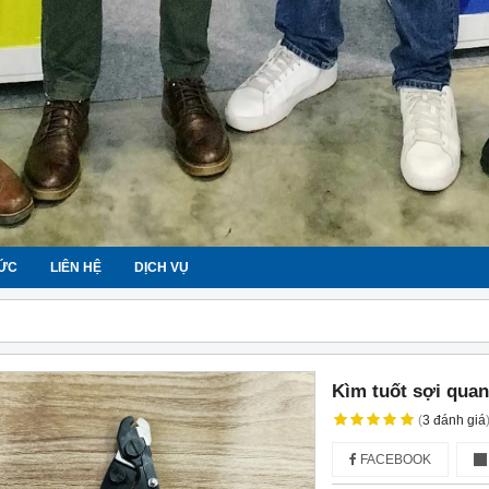
TỨC
LIÊN HỆ
DỊCH VỤ
Kìm tuốt sợi quang
(
3
đánh giá
FACEBOOK