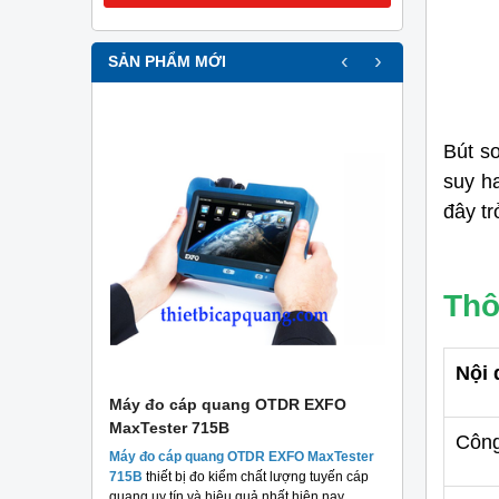
‹
›
SẢN PHẨM MỚI
Bút s
suy h
đây tr
Thô
Nội 
r
Máy đo cáp quang OTDR EXFO
Máy đo c
MaxTester 715B
MaxTester
Công
thương hiệu
Máy đo cáp quang OTDR EXFO MaxTester
Máy đo 
 chất lượng
715B
thiết bị đo kiểm chất lượng tuyến cáp
MaxTeste
áng.
quang uy tín và hiệu quả nhất hiện nay.