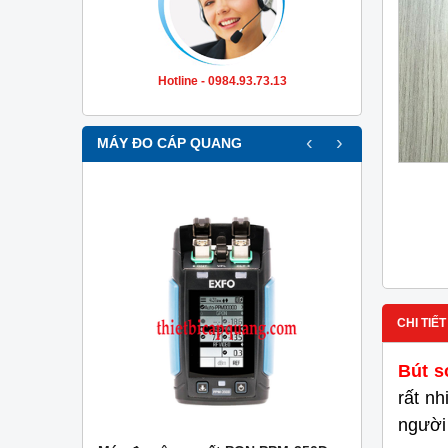
Hotline - 0984.93.73.13
‹
›
MÁY ĐO CÁP QUANG
CHI TIẾT
Bút s
rất n
người 