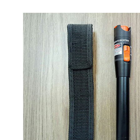
p quang OTDR APL-2
Máy đo OTDR EXFO MAX-730D –
er – Giải pháp kiểm tra
Giải pháp đột phá cho đo kiểm
ng chính xác, chuyên
mạng cáp quang
Máy đo OTDR EXFO MAX-730D
Giải pháp
đột phá cho đo kiểm mạng cáp quang hiện
quang OTDR APL-2 Plus
nay tại Việt Nam.
i pháp kiểm tra tuyến quang
huyên nghiệp hiện nay.