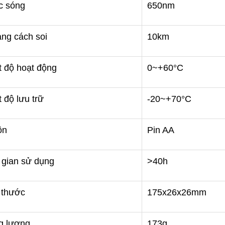
 single mode và multi mode.
c sóng
650nm
trong thi công viễn thông hiện nay.
MaxTester 720C cho phép
 đo kiểm trên tuyến có tín
ách chính xác và hiệu quả
ng cách soi
10km
t độ hoạt động
0~+60°C
t độ lưu trữ
-20~+70°C
ồn
Pin AA
 gian sử dụng
>40h
 thước
175x26x26mm
g lượng
173g