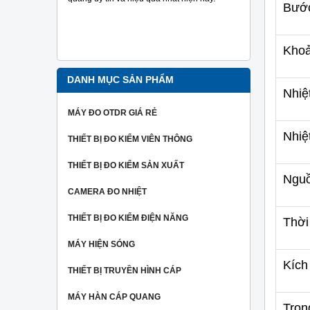
đo tra sợi
Bướ
Ngoài ra 
người dùng
hiệu một c
Khoả
nhất.
DANH MỤC SẢN PHẨM
Nhiệ
MÁY ĐO OTDR GIÁ RẺ
Nhiệ
THIẾT BỊ ĐO KIỂM VIÊN THÔNG
THIẾT BỊ ĐO KIỂM SẢN XUẤT
Ngu
CAMERA ĐO NHIỆT
THIẾT BỊ ĐO KIỂM ĐIỆN NĂNG
Thời
MÁY HIỆN SÓNG
Kích
THIẾT BỊ TRUYỀN HÌNH CÁP
MÁY HÀN CÁP QUANG
Trọn