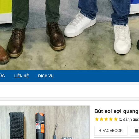
TỨC
LIÊN HỆ
DỊCH VỤ
Bút soi sợi quang
(
1
đánh giá
FACEBOOK