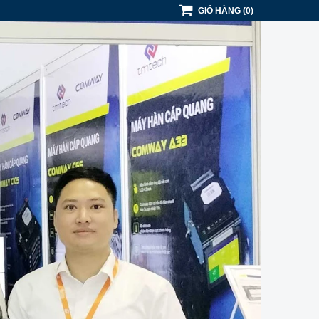
GIỎ HÀNG
(
0
)