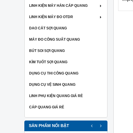
LINH KIỆN MÁY HÀN CÁP QUANG
LINH KIỆN MÁY ĐO OTDR
DAO CẮT SỢI QUANG
MÁY ĐO CÔNG SUẤT QUANG
BÚT SOI SỢI QUANG
KÌM TUỐT SỢI QUANG
DỤNG CỤ THI CÔNG QUANG
DỤNG CỤ VỆ SINH QUANG
LINH PHỤ KIỆN QUANG GIÁ RẺ
CÁP QUANG GIÁ RẺ
‹
›
SẢN PHẨM NỔI BẬT