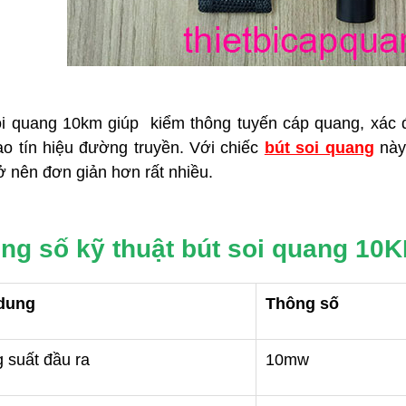
oi quang 10km giúp kiểm thông tuyến cáp quang, xác đ
ao tín hiệu đường truyền. Với chiếc
bút soi quang
này 
ở nên đơn giản hơn rất nhiều.
ng số kỹ thuật bút soi quang 10K
dung
Thông số
áp quang OTDR EXFO
Máy đo cáp quang vạn năng
 720C
Explorer chính hãng EXFO
 suất đầu ra
10mw
cáp quang OTDR EXFO
Máy đo cáp quang vạn năng Explorer
thi
bị tới từ hãng EXFO- Canada, sản phẩm cầ
r 720C
thiết bị cho phép
tay nhỏ gọn với nhiều chức năng hiệu qu