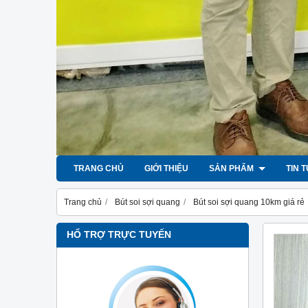
TRANG CHỦ
GIỚI THIỆU
SẢN PHẨM
TIN 
Trang chủ
Bút soi sợi quang
Bút soi sợi quang 10km giá rẻ
HỔ TRỢ TRỰC TUYẾN