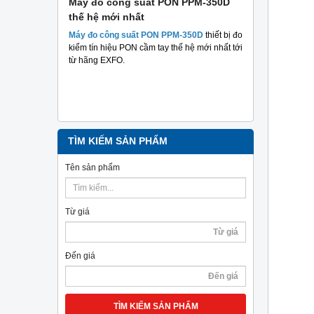
 suất
Máy đo công suất PON PPM-350D
Máy đo cá
thế hệ mới nhất
Plus TriBr
tuyến qua
 suất hai
Máy đo công suất PON PPM-350D
thiết bị đo
nghiệp
m mục đích
kiểm tín hiệu PON cầm tay thế hệ mới nhất tới
hả năng
từ hãng EXFO.
Máy đo cáp 
TriBrer
– Giả
chính xác, c
TÌM KIẾM SẢN PHẨM
Tên sản phẩm
Từ giá
Đến giá
TÌM KIẾM SẢN PHẨM