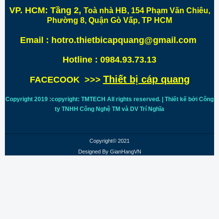
VP. HCM:
Tầng 2,
Toà nhà HB, 154 Phạm Văn Chiêu,
Phường 8, Quận Gò Vấp, TP HCM
Email : hotro.thietbicapquang@gmail.com
Hotline : 0984.93.73.13
Thiết bị cáp quang
FACECOOK >>>
Copyright 2019 :copyright: TMTECH All rights reserved. | Thiết kế bởi Công
ty TNHH Công Nghệ TM và DV Trí
Nghĩa
Copyright© 2021
Designed By
GianHangVN