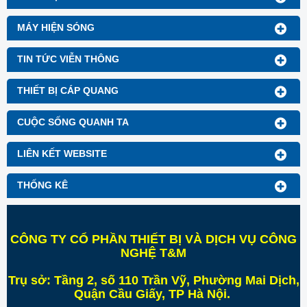
MÁY HIỆN SÓNG
TIN TỨC VIỄN THÔNG
THIẾT BỊ CÁP QUANG
CUỘC SỐNG QUANH TA
LIÊN KẾT WEBSITE
THỐNG KÊ
CÔNG TY CỔ PHẦN THIẾT BỊ VÀ DỊCH VỤ CÔNG
NGHỆ T&M
Trụ sở:
Tầng 2, số 110 Trần Vỹ, Phường Mai Dịch,
Quận Cầu Giấy, TP Hà Nội
.