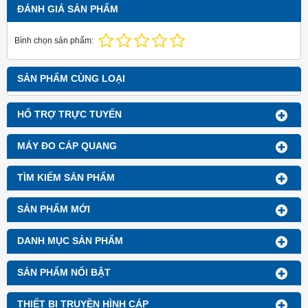
ĐÁNH GIÁ SẢN PHẨM
Bình chọn sản phẩm:
SẢN PHẨM CÙNG LOẠI
HỔ TRỢ TRỰC TUYẾN
MÁY ĐO CÁP QUANG
TÌM KIẾM SẢN PHẨM
SẢN PHẨM MỚI
DANH MỤC SẢN PHẨM
SẢN PHẨM NỔI BẬT
THIẾT BỊ TRUYỀN HÌNH CÁP