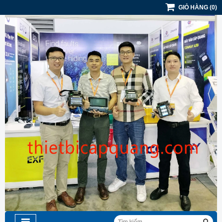
GIỎ HÀNG
(
0
)