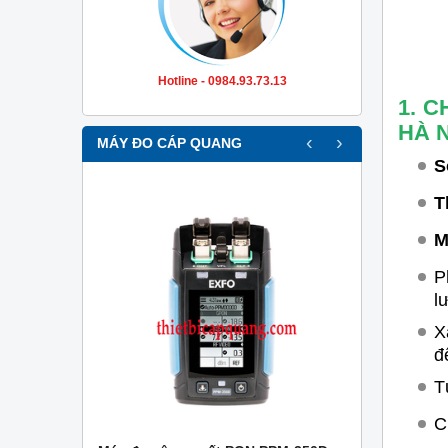
Hotline - 0984.93.73.13
1. 
HÀ 
‹
›
MÁY ĐO CÁP QUANG
S
T
M
P
l
X
đ
T
C