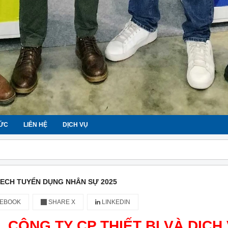
TỨC
LIÊN HỆ
DỊCH VỤ
ECH TUYỂN DỤNG NHÂN SỰ 2025
EBOOK
SHARE X
LINKEDIN
CÔNG TY CP THIẾT BỊ VÀ DỊC