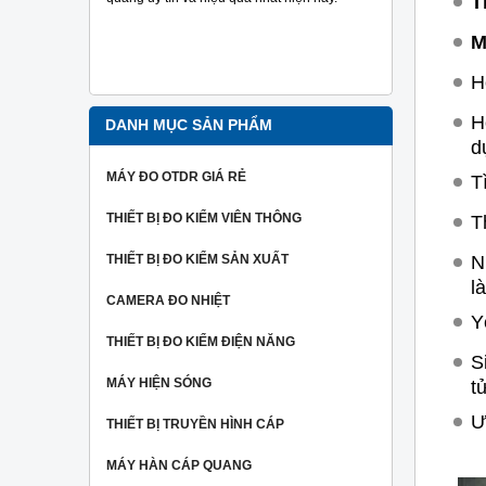
T
đo tra sợi
Ngoài ra 
M
người dùng
hiệu một c
H
nhất.
H
DANH MỤC SẢN PHẨM
d
MÁY ĐO OTDR GIÁ RẺ
T
THIẾT BỊ ĐO KIỂM VIÊN THÔNG
T
THIẾT BỊ ĐO KIỂM SẢN XUẤT
N
l
CAMERA ĐO NHIỆT
Y
THIẾT BỊ ĐO KIỂM ĐIỆN NĂNG
S
MÁY HIỆN SÓNG
t
Ư
THIẾT BỊ TRUYỀN HÌNH CÁP
MÁY HÀN CÁP QUANG