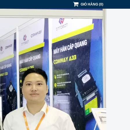
GIỎ HÀNG
(
0
)