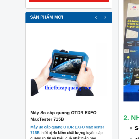
‹
›
SẢN PHẨM MỚI
r
Máy đo cáp quang OTDR EXFO
Máy đo c
2. 
MaxTester 715B
MaxTester
thương hiệu
Máy đo cáp quang OTDR EXFO MaxTester
Máy đo 
S
 chất lượng
715B
thiết bị đo kiểm chất lượng tuyến cáp
MaxTeste
áng.
quang uy tín và hiệu quả nhất hiện nay.