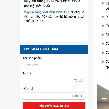
 suất
Máy đo công suất PON PPM-350D
Máy đo cá
H
thế hệ mới nhất
Plus TriBr
v
tuyến qua
 suất hai
Máy đo công suất PON PPM-350D
thiết bị đo
nghiệp
Y
m mục đích
kiểm tín hiệu PON cầm tay thế hệ mới nhất tới
hả năng
từ hãng EXFO.
Máy đo cáp 
T
TriBrer
– Giả
chính xác, c
N
G
TÌM KIẾM SẢN PHẨM
C
Tên sản phẩm
C
h
Từ giá
Đến giá
TÌM KIẾM SẢN PHẨM