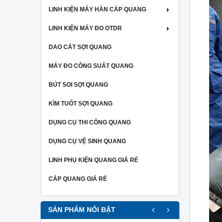
LINH KIỆN MÁY HÀN CÁP QUANG
LINH KIỆN MÁY ĐO OTDR
DAO CẮT SỢI QUANG
MÁY ĐO CÔNG SUẤT QUANG
BÚT SOI SỢI QUANG
KÌM TUỐT SỢI QUANG
DỤNG CỤ THI CÔNG QUANG
DỤNG CỤ VỆ SINH QUANG
LINH PHỤ KIỆN QUANG GIÁ RẺ
CÁP QUANG GIÁ RẺ
‹
›
SẢN PHẨM NỔI BẬT