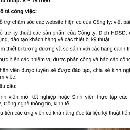
hu nhập: 8 ~ 15 triệu
 single mode và multi mode.
trong thi công viễn thông hiện nay.
MaxTester 720C cho phép
ô tả công việc:
 đo kiểm trên tuyến có tín
ách chính xác và hiệu quả
ỗ trợ chăm sóc các website hiện có của Công ty: viết b
ỗ trợ kỹ thuật các sản phẩm của Công ty: Dịch HDSD, c
ụng, đào tạo khách hàng về các thiết bị kỹ thuật.
ìm thiết bị tương đương và so sánh với các hãng cạnh t
hực hiện các nhiệm vụ được phân công và báo cáo công
hân viên được tuyển sẽ được đào tạo, chia sẻ kinh ngh
àm việc.
êu cầu:
inh viên mới tốt nghiệp hoặc Sinh viên thực tập các
ử, Công nghệ thông tin, kinh tế…
u tiên các ứng viên có khả năng đọc tài liệu kỹ thuật tiế