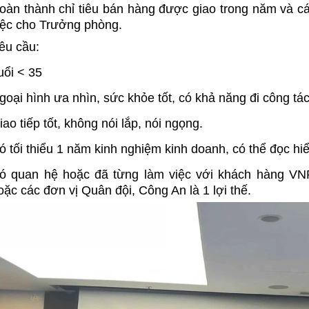
p quang OTDR APL-2
Máy đo OTDR EXFO MAX-730D –
oàn thành chỉ tiêu bán hàng được giao trong năm và 
er – Giải pháp kiểm tra
Giải pháp đột phá cho đo kiểm
iệc cho Trưởng phòng.
ng chính xác, chuyên
mạng cáp quang
êu cầu:
Máy đo OTDR EXFO MAX-730D
Giải pháp
đột phá cho đo kiểm mạng cáp quang hiện
quang OTDR APL-2 Plus
uổi < 35
nay tại Việt Nam.
i pháp kiểm tra tuyến quang
huyên nghiệp hiện nay.
goại hình ưa nhìn, sức khỏe tốt, có khả năng đi công tá
iao tiếp tốt, không nói lắp, nói ngọng.
ó tối thiểu 1 năm kinh nghiệm kinh doanh, có thể đọc hi
ó quan hệ hoặc đã từng làm việc với khách hàng VNP
oặc các đơn vị Quân đội, Công An là 1 lợi thế.