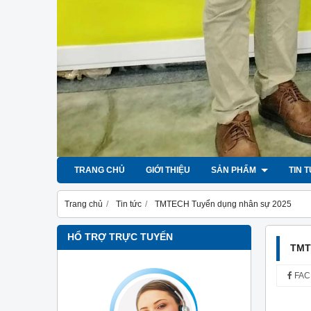
TRANG CHỦ
GIỚI THIỆU
SẢN PHẨM
TIN 
Trang chủ
Tin tức
TMTECH Tuyển dụng nhân sự 2025
HỔ TRỢ TRỰC TUYẾN
TMT
FAC