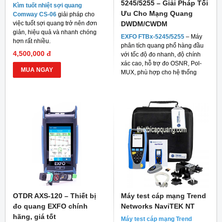
5245/5255 – Giải Pháp Tối
Kìm tuốt nhiệt sợi quang
Ưu Cho Mạng Quang
Comway CS-06
giải pháp cho
việc tuốt sợi quang trở nên đơn
DWDM/CWDM
giản, hiệu quả và nhanh chóng
EXFO FTBx-5245/5255
– Máy
hơn rất nhiều.
phân tích quang phổ hàng đầu
4,500,000 đ
với tốc độ đo nhanh, độ chính
xác cao, hỗ trợ đo OSNR, Pol-
MUA NGAY
MUX, phù hợp cho hệ thống
mạng quang hiện đại
OTDR AXS-120 – Thiết bị
Máy test cáp mạng Trend
đo quang EXFO chính
Networks NaviTEK NT
hãng, giá tốt
Máy test cáp mạng Trend