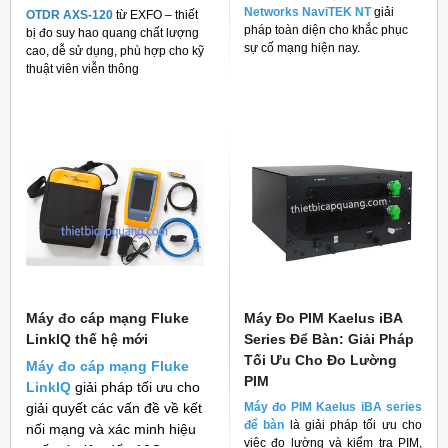
Networks NaviTEK NT
giải
OTDR AXS-120
từ EXFO – thiết
pháp toàn diện cho khắc phục
bị đo suy hao quang chất lượng
sự cố mạng hiện nay.
cao, dễ sử dụng, phù hợp cho kỹ
thuật viên viễn thông
Máy đo cáp mạng Fluke
Máy Đo PIM Kaelus iBA
LinkIQ thế hệ mới
Series Để Bàn: Giải Pháp
Tối Ưu Cho Đo Lường
Máy đo cáp mạng Fluke
PIM
LinkIQ
giải pháp tối ưu cho
giải quyết các vấn đề về kết
Máy đo PIM Kaelus iBA series
để bàn
là giải pháp tối ưu cho
nối mạng và xác minh hiệu
việc đo lường và kiểm tra PIM,