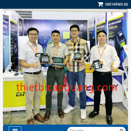
GIỎ HÀNG
(
0
)