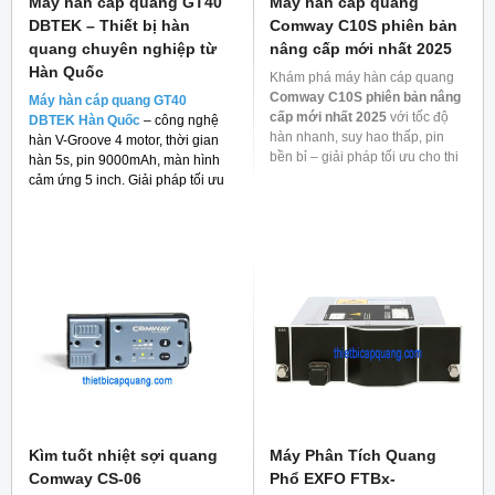
Máy hàn cáp quang GT40
Máy hàn cáp quang
DBTEK – Thiết bị hàn
Comway C10S phiên bản
quang chuyên nghiệp từ
nâng cấp mới nhất 2025
Hàn Quốc
Khám phá máy hàn cáp quang
Comway C10S phiên bản nâng
Máy hàn cáp quang GT40
cấp mới nhất 2025
với tốc độ
DBTEK Hàn Quốc
– công nghệ
hàn nhanh, suy hao thấp, pin
hàn V-Groove 4 motor, thời gian
bền bỉ – giải pháp tối ưu cho thi
hàn 5s, pin 9000mAh, màn hình
công mạng quang.
cảm ứng 5 inch. Giải pháp tối ưu
cho thi công FTTH và viễn thông.
Kìm tuốt nhiệt sợi quang
Máy Phân Tích Quang
Comway CS-06
Phổ EXFO FTBx-