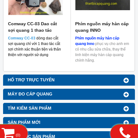
Comway CC-03 Dao cắt
Phím nguồn máy hàn cáp
sợi quang 1 thao tác
quang INNO
Comway CC-03
dòng dao cắt
Phím nguồn máy hàn cáp
sợi quang chỉ với 1 thao tác cắt
quang Inno
phục vụ cho anh em
sợi chính xác thuận tiện và thân
có nhu cầu sửa chữa, thay thế
thiện với người sử dụng
linh kiện máy hàn cáp quang
chính hãng.
HỔ TRỢ TRỰC TUYẾN
MÁY ĐO CÁP QUANG
TÌM KIẾM SẢN PHẨM
SẢN PHẨM MỚI
(
0
)
DANH MỤC SẢN PHẨM