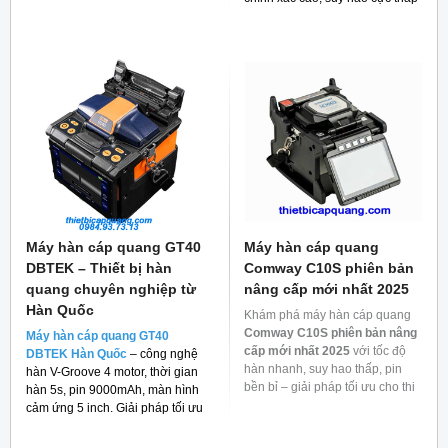
và giá thành rẻ cho người tiêu
dùng hiện nay.
Máy hàn cáp quang GT40
Máy hàn cáp quang
DBTEK – Thiết bị hàn
Comway C10S phiên bản
quang chuyên nghiệp từ
nâng cấp mới nhất 2025
Hàn Quốc
Khám phá máy hàn cáp quang
Comway C10S phiên bản nâng
Máy hàn cáp quang GT40
cấp mới nhất 2025
với tốc độ
DBTEK Hàn Quốc
– công nghệ
hàn nhanh, suy hao thấp, pin
hàn V-Groove 4 motor, thời gian
bền bỉ – giải pháp tối ưu cho thi
hàn 5s, pin 9000mAh, màn hình
công mạng quang.
cảm ứng 5 inch. Giải pháp tối ưu
cho thi công FTTH và viễn thông.