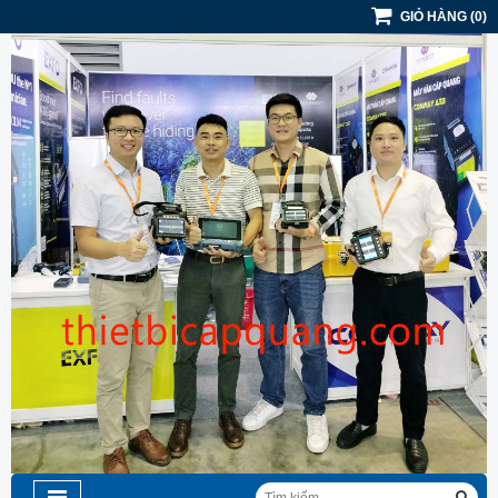
GIỎ HÀNG
(
0
)