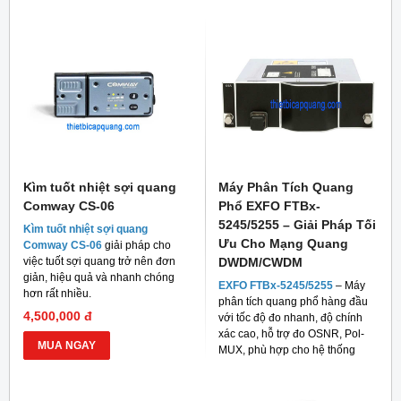
Kìm tuốt nhiệt sợi quang
Máy Phân Tích Quang
Comway CS-06
Phổ EXFO FTBx-
5245/5255 – Giải Pháp Tối
Kìm tuốt nhiệt sợi quang
Ưu Cho Mạng Quang
Comway CS-06
giải pháp cho
việc tuốt sợi quang trở nên đơn
DWDM/CWDM
giản, hiệu quả và nhanh chóng
EXFO FTBx-5245/5255
– Máy
hơn rất nhiều.
phân tích quang phổ hàng đầu
4,500,000 đ
với tốc độ đo nhanh, độ chính
xác cao, hỗ trợ đo OSNR, Pol-
MUA NGAY
MUX, phù hợp cho hệ thống
mạng quang hiện đại