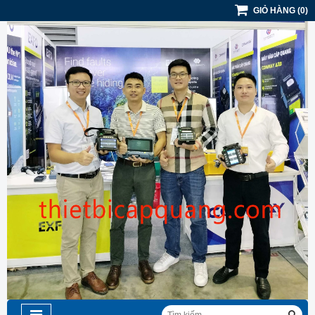
GIỎ HÀNG
(
0
)