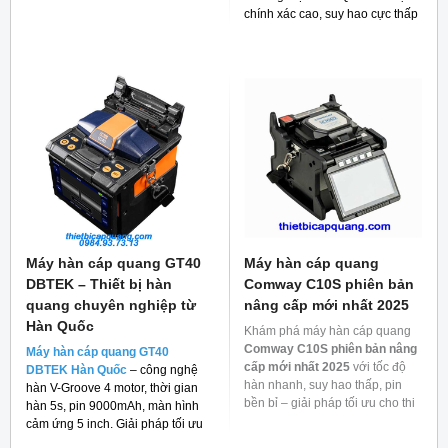
chính xác cao, suy hao cực thấp
và giá thành rẻ cho người tiêu
dùng hiện nay.
Máy hàn cáp quang GT40
Máy hàn cáp quang
DBTEK – Thiết bị hàn
Comway C10S phiên bản
quang chuyên nghiệp từ
nâng cấp mới nhất 2025
Hàn Quốc
Khám phá máy hàn cáp quang
Comway C10S phiên bản nâng
Máy hàn cáp quang GT40
cấp mới nhất 2025
với tốc độ
DBTEK Hàn Quốc
– công nghệ
hàn nhanh, suy hao thấp, pin
hàn V-Groove 4 motor, thời gian
bền bỉ – giải pháp tối ưu cho thi
hàn 5s, pin 9000mAh, màn hình
công mạng quang.
cảm ứng 5 inch. Giải pháp tối ưu
cho thi công FTTH và viễn thông.