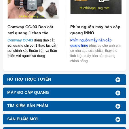
Comway CC-03 Dao cắt
Phím nguồn máy hàn cáp
sợi quang 1 thao tác
quang INNO
Comway CC-03
dòng dao cắt
Phím nguồn máy hàn cáp
sợi quang chỉ với 1 thao tác cắt
quang Inno
phục vụ cho anh em
sợi chính xác thuận tiện và thân
có nhu cầu sửa chữa, thay thế
thiện với người sử dụng
linh kiện máy hàn cáp quang
chính hãng.
HỔ TRỢ TRỰC TUYẾN
MÁY ĐO CÁP QUANG
TÌM KIẾM SẢN PHẨM
SẢN PHẨM MỚI