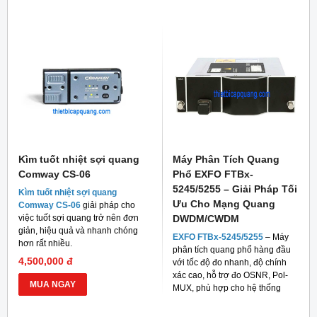
Kìm tuốt nhiệt sợi quang
Máy Phân Tích Quang
Comway CS-06
Phổ EXFO FTBx-
5245/5255 – Giải Pháp Tối
Kìm tuốt nhiệt sợi quang
Ưu Cho Mạng Quang
Comway CS-06
giải pháp cho
việc tuốt sợi quang trở nên đơn
DWDM/CWDM
giản, hiệu quả và nhanh chóng
EXFO FTBx-5245/5255
– Máy
hơn rất nhiều.
phân tích quang phổ hàng đầu
4,500,000 đ
với tốc độ đo nhanh, độ chính
xác cao, hỗ trợ đo OSNR, Pol-
MUA NGAY
MUX, phù hợp cho hệ thống
mạng quang hiện đại