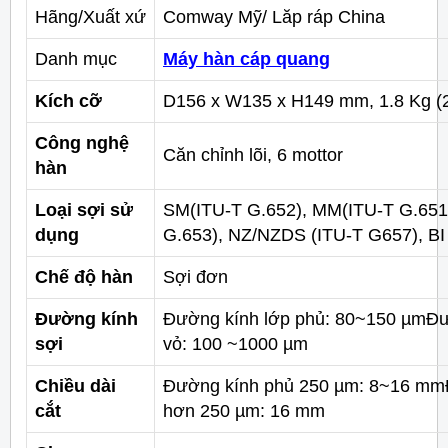
Hãng/Xuất xứ
Comway Mỹ/ Lăp ráp China
Danh mục
Máy hàn cáp quang
Kích cỡ
D156 x W135 x H149 mm, 1.8 Kg (2
Công nghệ
Căn chỉnh lõi, 6 mottor
hàn
Loại sợi sử
SM(ITU-T G.652), MM(ITU-T G.651
dụng
G.653), NZ/NZDS (ITU-T G657), BI
Chế độ hàn
Sợi đơn
Đường kính
Đường kính lớp phủ: 80~150 µmĐư
sợi
vỏ: 100 ~1000 µm
Chiều dài
Đường kính phủ 250 µm: 8~16 mm
cắt
hơn 250 µm: 16 mm