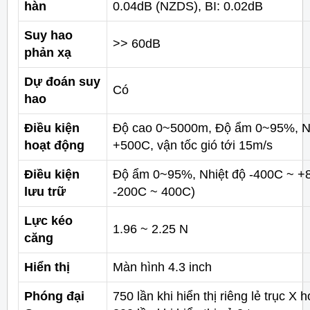
hàn
0.04dB (NZDS), BI: 0.02dB
Suy hao
>> 60dB
phản xạ
Dự đoán suy
Có
hao
Điều kiện
Độ cao 0~5000m, Độ ẩm 0~95%, Nh
hoạt động
+500C, vận tốc gió tới 15m/s
Điều kiện
Độ ẩm 0~95%, Nhiệt độ -400C ~ +8
lưu trữ
-200C ~ 400C)
Lực kéo
1.96 ~ 2.25 N
căng
Hiển thị
Màn hình 4.3 inch
Phóng đại
750 lần khi hiển thị riêng lẻ trục X 