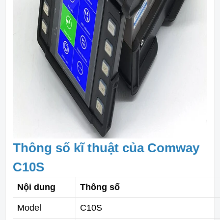
Thông số kĩ thuật của Comway
C10S
Nội dung
Thông số
Model
C10S