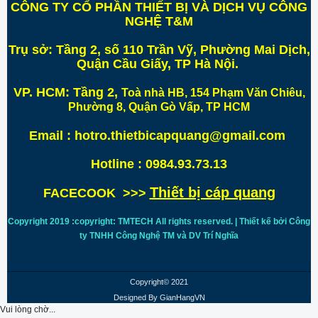
CÔNG TY CỔ PHẦN THIẾT BỊ VÀ DỊCH VỤ CÔNG
NGHỆ T&M
Trụ sở:
Tầng 2, số 110 Trần Vỹ, Phường Mai Dịch,
Quận Cầu Giấy, TP Hà Nội
.
VP. HCM:
Tầng 2,
Toà nhà HB, 154 Phạm Văn Chiêu,
Phường 8, Quận Gò Vấp, TP HCM
Email : hotro.thietbicapquang@gmail.com
Hotline : 0984.93.73.13
Thiết bị cáp quang
FACECOOK >>>
Copyright 2019 :copyright: TMTECH All rights reserved. | Thiết kế bởi Công
ty TNHH Công Nghệ TM và DV Trí
Nghĩa
Copyright© 2021
Designed By
GianHangVN
Vui lòng chờ...