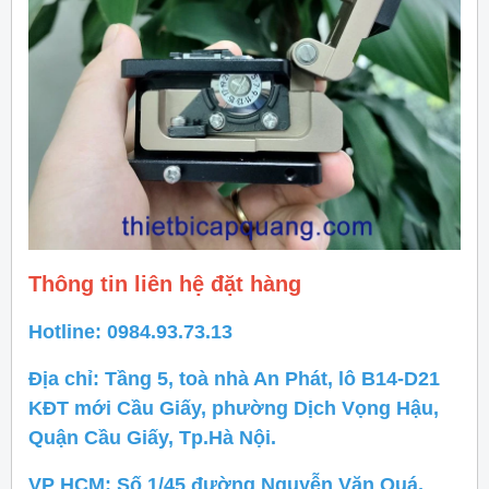
Thông tin liên hệ đặt hàng
Hotline: 0984.93.73.13
Địa chỉ: Tầng 5, toà nhà An Phát, lô B14-D21
KĐT mới Cầu Giấy, phường Dịch Vọng Hậu,
Quận Cầu Giấy, Tp.Hà Nội.
VP HCM: Số 1/45 đường Nguyễn Văn Quá,