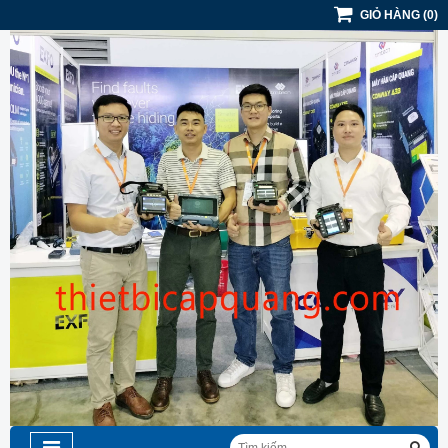
GIỎ HÀNG
(
0
)