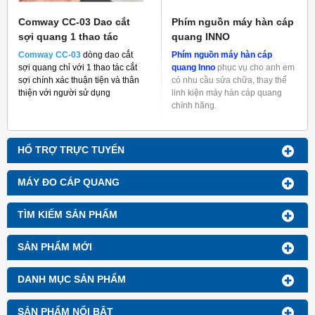
Comway CC-03 Dao cắt
Phím nguồn máy hàn cáp
sợi quang 1 thao tác
quang INNO
Comway CC-03
dòng dao cắt
Phím nguồn máy hàn cáp
sợi quang chỉ với 1 thao tác cắt
quang Inno
phục vụ cho anh em
sợi chính xác thuận tiện và thân
có nhu cầu sửa chữa, thay thế
thiện với người sử dụng
linh kiện máy hàn cáp quang
chính hãng.
HỔ TRỢ TRỰC TUYẾN
MÁY ĐO CÁP QUANG
TÌM KIẾM SẢN PHẨM
SẢN PHẨM MỚI
DANH MỤC SẢN PHẨM
SẢN PHẨM NỔI BẬT