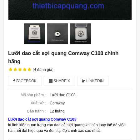
Lưỡi dao cắt sợi quang Comway C108 chính
hãng
(
4
đánh giá
)
FACEBOOK
SHARE X
LINKEDIN
Mã sản phẩm :
Lưỡi dao C108
Xuất xứ :
Comway
Bảo hành :
12 tháng
Lưỡi dao cắt sợi quang Comway C108
là linh kiện quan trọng cho dao cắt sợi quang khi cần thay thế để việc
hàn nối đạt hiệu quả và đem lại độ chính xác cao nhất.