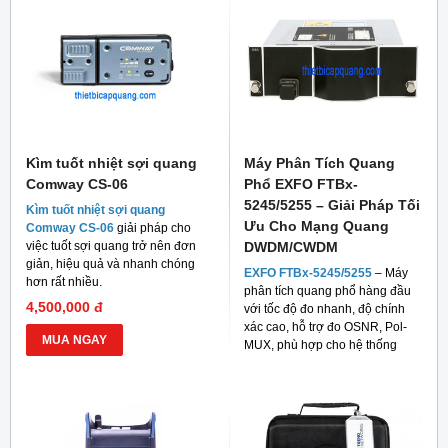
Kìm tuốt nhiệt sợi quang
Máy Phân Tích Quang
Comway CS-06
Phổ EXFO FTBx-
5245/5255 – Giải Pháp Tối
Kìm tuốt nhiệt sợi quang
Ưu Cho Mạng Quang
Comway CS-06
giải pháp cho
việc tuốt sợi quang trở nên đơn
DWDM/CWDM
giản, hiệu quả và nhanh chóng
EXFO FTBx-5245/5255
– Máy
hơn rất nhiều.
phân tích quang phổ hàng đầu
4,500,000 đ
với tốc độ đo nhanh, độ chính
xác cao, hỗ trợ đo OSNR, Pol-
MUA NGAY
MUX, phù hợp cho hệ thống
mạng quang hiện đại