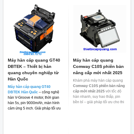
Máy hàn cáp quang GT40
Máy hàn cáp quang
DBTEK – Thiết bị hàn
Comway C10S phiên bản
quang chuyên nghiệp từ
nâng cấp mới nhất 2025
Hàn Quốc
Khám phá máy hàn cáp quang
Comway C10S phiên bản nâng
Máy hàn cáp quang GT40
cấp mới nhất 2025
với tốc độ
DBTEK Hàn Quốc
– công nghệ
hàn nhanh, suy hao thấp, pin
hàn V-Groove 4 motor, thời gian
bền bỉ – giải pháp tối ưu cho thi
hàn 5s, pin 9000mAh, màn hình
công mạng quang.
cảm ứng 5 inch. Giải pháp tối ưu
cho thi công FTTH và viễn thông.