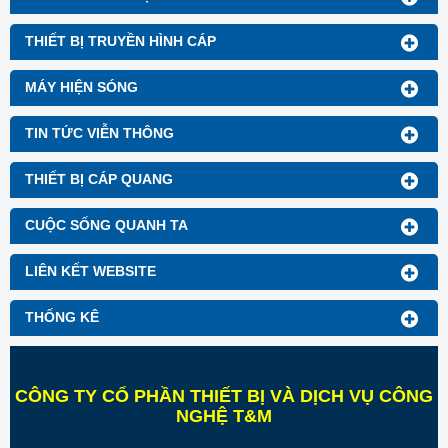
THIẾT BỊ TRUYỀN HÌNH CÁP
MÁY HIỆN SÓNG
TIN TỨC VIỄN THÔNG
THIẾT BỊ CÁP QUANG
CUỘC SỐNG QUANH TA
LIÊN KẾT WEBSITE
THỐNG KÊ
CÔNG TY CỔ PHẦN THIẾT BỊ VÀ DỊCH VỤ CÔNG
NGHỆ T&M