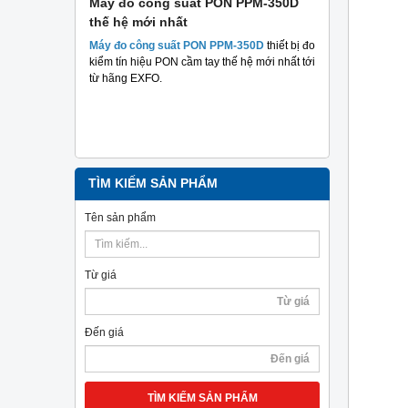
 suất
Máy đo công suất PON PPM-350D
Máy đo cá
thế hệ mới nhất
Plus TriBr
tuyến qua
 suất hai
Máy đo công suất PON PPM-350D
thiết bị đo
nghiệp
m mục đích
kiểm tín hiệu PON cầm tay thế hệ mới nhất tới
hả năng
từ hãng EXFO.
Máy đo cáp 
TriBrer
– Giả
chính xác, c
TÌM KIẾM SẢN PHẨM
Tên sản phẩm
Từ giá
Đến giá
TÌM KIẾM SẢN PHẨM