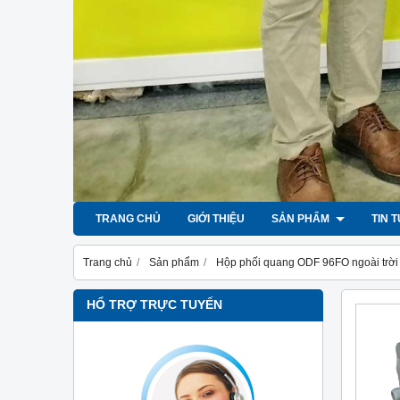
TRANG CHỦ
GIỚI THIỆU
SẢN PHẨM
TIN 
Trang chủ
Sản phẩm
Hộp phối quang ODF 96FO ngoài trời g
HỔ TRỢ TRỰC TUYẾN