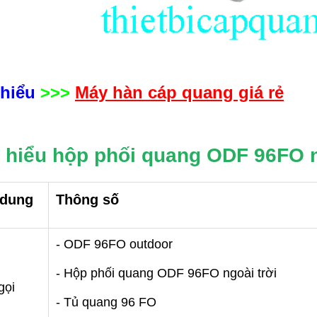
 hiểu
>>>
Máy hàn cáp quang giá rẻ
 hiểu hộp phối quang ODF 96FO n
 dung
Thông số
- ODF 96FO outdoor
áp quang OTDR EXFO
Máy đo cáp quang vạn năng
 720C
Explorer chính hãng EXFO
- Hộp phối quang ODF 96FO ngoài trời
gọi
cáp quang OTDR EXFO
Máy đo cáp quang vạn năng Explorer
thi
- Tủ quang 96 FO
bị tới từ hãng EXFO- Canada, sản phẩm cầ
r 720C
thiết bị cho phép
tay nhỏ gọn với nhiều chức năng hiệu qu