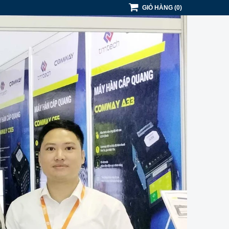
GIỎ HÀNG
(
0
)