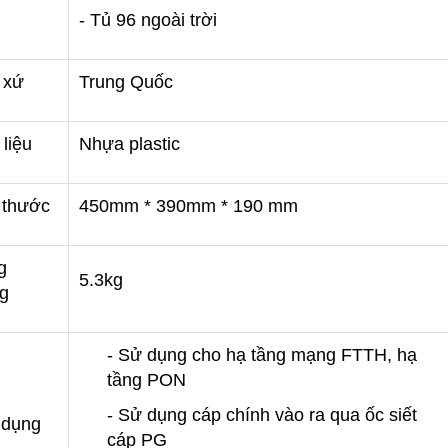
 single mode và multi mode.
trong thi công viễn thông hiện nay.
- Tủ 96 ngoài trời
MaxTester 720C cho phép
 đo kiểm trên tuyến có tín
ách chính xác và hiệu quả
 xứ
Trung Quốc
 liệu
Nhựa plastic
 thước
450mm * 390mm * 190 mm
g
5.3kg
g
- Sử dụng cho hạ tầng mạng FTTH, hạ
tầng PON
- Sử dụng cáp chính vào ra qua ốc siết
 dụng
cáp PG