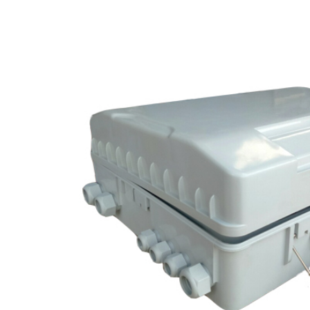
p quang OTDR APL-2
Máy đo OTDR EXFO MAX-730D –
er – Giải pháp kiểm tra
Giải pháp đột phá cho đo kiểm
ng chính xác, chuyên
mạng cáp quang
Máy đo OTDR EXFO MAX-730D
Giải pháp
đột phá cho đo kiểm mạng cáp quang hiện
quang OTDR APL-2 Plus
nay tại Việt Nam.
i pháp kiểm tra tuyến quang
huyên nghiệp hiện nay.