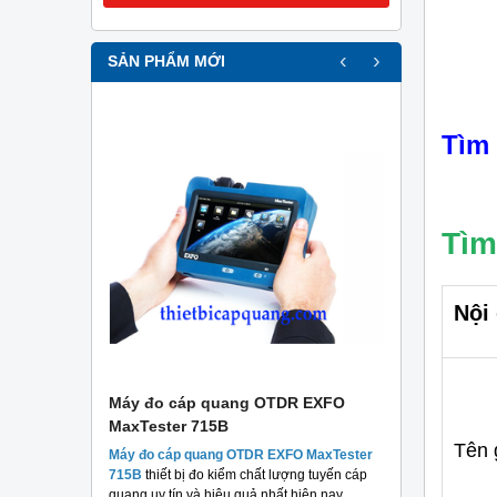
‹
›
SẢN PHẨM MỚI
Tìm
Tìm
Nội
r
Máy đo cáp quang OTDR EXFO
Máy đo c
MaxTester 715B
MaxTester
Tên 
thương hiệu
Máy đo cáp quang OTDR EXFO MaxTester
Máy đo 
 chất lượng
715B
thiết bị đo kiểm chất lượng tuyến cáp
MaxTeste
áng.
quang uy tín và hiệu quả nhất hiện nay.