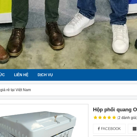
TỨC
LIÊN HỆ
DỊCH VỤ
iá rẻ tại Việt Nam
Hộp phối quang OD
(
2
đánh giá
FACEBOOK