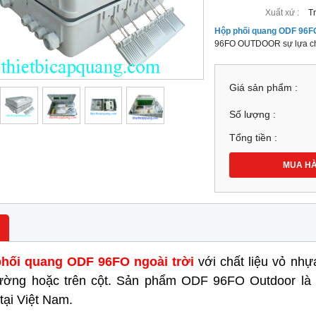
Xuất xứ :
T
Hộp phối quang ODF 96F
96FO OUTDOOR sự lựa chọn
Giá sản phẩm :
Số lượng :
Tổng tiền :
MUA H
hối quang ODF 96FO ngoài trời
với chất liệu vỏ nhự
tường hoặc trên cột. Sản phẩm ODF 96FO Outdoor là s
tại Việt Nam.