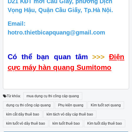
D21 KĐT mới Cầu Giấy, phường Dịch
Vọng Hậu, Quận Cầu Giấy, Tp.Hà Nội.
Email:
hotro.thietbicapquang@gmail.com
Có thể bạn quan tâm
>>>
Điện
cực máy hàn quang Sumitomo
Từ khóa:
mua dụng cụ thi công cáp quang
dụng cụ thi công cáp quang
Phụ kiện quang
Kìm tuốt sợi quang
kìm cắt dây thuê bao
kìm tách vỏ dây cáp thuê bao
kìm tuốt vỏ dây thuê bao
kìm tuốt thuê bao
Kìm tuốt dây thuê bao