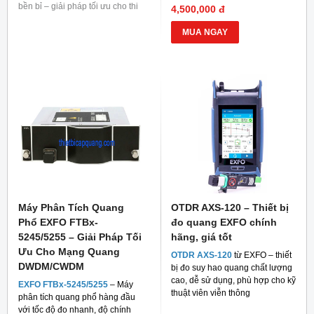
bền bỉ – giải pháp tối ưu cho thi
4,500,000 đ
công mạng quang.
MUA NGAY
Máy Phân Tích Quang
OTDR AXS-120 – Thiết bị
Phổ EXFO FTBx-
đo quang EXFO chính
5245/5255 – Giải Pháp Tối
hãng, giá tốt
Ưu Cho Mạng Quang
OTDR AXS-120
từ EXFO – thiết
DWDM/CWDM
bị đo suy hao quang chất lượng
cao, dễ sử dụng, phù hợp cho kỹ
EXFO FTBx-5245/5255
– Máy
thuật viên viễn thông
phân tích quang phổ hàng đầu
với tốc độ đo nhanh, độ chính