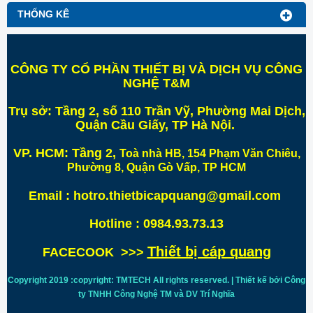
THỐNG KÊ
CÔNG TY CỔ PHẦN THIẾT BỊ VÀ DỊCH VỤ CÔNG
NGHỆ T&M
Trụ sở:
Tầng 2, số 110 Trần Vỹ, Phường Mai Dịch,
Quận Cầu Giấy, TP Hà Nội
.
VP. HCM:
Tầng 2,
Toà nhà HB, 154 Phạm Văn Chiêu,
Phường 8, Quận Gò Vấp, TP HCM
Email : hotro.thietbicapquang@gmail.com
Hotline : 0984.93.73.13
Thiết bị cáp quang
FACECOOK >>>
Copyright 2019 :copyright: TMTECH All rights reserved. | Thiết kế bởi Công
ty TNHH Công Nghệ TM và DV Trí
Nghĩa