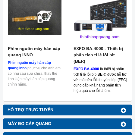
Phím nguồn máy hàn cáp
EXFO BA-4000 - Thiết bị
quang INNO
phân tích tỉ lệ lỗi bit
(BER)
Phím nguồn máy hàn cáp
quang Inno
phục vụ cho anh em
EXFO BA-4000
là thiết bị phân
có nhu cầu sửa chữa, thay thế
tích tỉ lệ lỗi bit (BER) được hỗ trợ
linh kiện máy hàn cáp quang
với mã sửa lỗi chuyển tiếp (FEC)
chính hãng.
cung cấp khả năng phân tích
hiệu quả cho lỗi chùm.
HỔ TRỢ TRỰC TUYẾN
MÁY ĐO CÁP QUANG