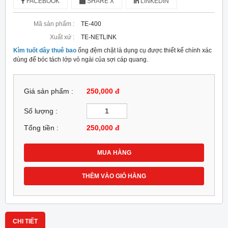
FACEBOOK
SHARE X
LINKEDIN
Mã sản phẩm :
TE-400
Xuất xứ :
TE-NETLINK
Kìm tuốt dây thuê bao
ống đệm chặt là dụng cụ được thiết kế chính xác
dùng để bóc tách lớp vỏ ngài của sợi cáp quang.
Giá sản phẩm :
250,000 đ
Số lượng :
Tổng tiền :
250,000
đ
MUA HÀNG
THÊM VÀO GIỎ HÀNG
CHI TIẾT