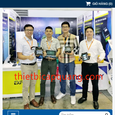
GIỎ HÀNG
(
0
)