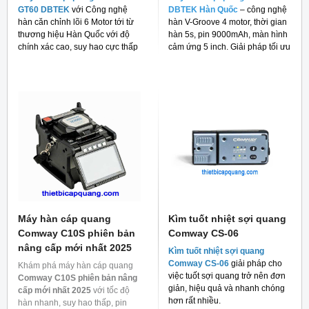
GT60 DBTEK
với Công nghệ
DBTEK Hàn Quốc
– công nghệ
hàn căn chỉnh lõi 6 Motor tới từ
hàn V-Groove 4 motor, thời gian
thương hiệu Hàn Quốc với độ
hàn 5s, pin 9000mAh, màn hình
chính xác cao, suy hao cực thấp
cảm ứng 5 inch. Giải pháp tối ưu
và giá thành rẻ cho người tiêu
cho thi công FTTH và viễn thông.
dùng hiện nay.
Máy hàn cáp quang
Kìm tuốt nhiệt sợi quang
Comway C10S phiên bản
Comway CS-06
nâng cấp mới nhất 2025
Kìm tuốt nhiệt sợi quang
Comway CS-06
giải pháp cho
Khám phá máy hàn cáp quang
việc tuốt sợi quang trở nên đơn
Comway C10S phiên bản nâng
giản, hiệu quả và nhanh chóng
cấp mới nhất 2025
với tốc độ
hơn rất nhiều.
hàn nhanh, suy hao thấp, pin