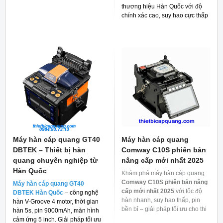
thương hiệu Hàn Quốc với độ
chính xác cao, suy hao cực thấp
và giá thành rẻ cho người tiêu
dùng hiện nay.
Máy hàn cáp quang GT40
Máy hàn cáp quang
DBTEK – Thiết bị hàn
Comway C10S phiên bản
quang chuyên nghiệp từ
nâng cấp mới nhất 2025
Hàn Quốc
Khám phá máy hàn cáp quang
Comway C10S phiên bản nâng
Máy hàn cáp quang GT40
cấp mới nhất 2025
với tốc độ
DBTEK Hàn Quốc
– công nghệ
hàn nhanh, suy hao thấp, pin
hàn V-Groove 4 motor, thời gian
bền bỉ – giải pháp tối ưu cho thi
hàn 5s, pin 9000mAh, màn hình
công mạng quang.
cảm ứng 5 inch. Giải pháp tối ưu