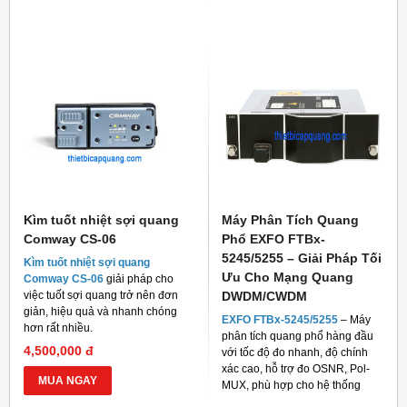
cho thi công FTTH và viễn thông.
Kìm tuốt nhiệt sợi quang
Máy Phân Tích Quang
Comway CS-06
Phổ EXFO FTBx-
5245/5255 – Giải Pháp Tối
Kìm tuốt nhiệt sợi quang
Ưu Cho Mạng Quang
Comway CS-06
giải pháp cho
việc tuốt sợi quang trở nên đơn
DWDM/CWDM
giản, hiệu quả và nhanh chóng
EXFO FTBx-5245/5255
– Máy
hơn rất nhiều.
phân tích quang phổ hàng đầu
4,500,000 đ
với tốc độ đo nhanh, độ chính
xác cao, hỗ trợ đo OSNR, Pol-
MUA NGAY
MUX, phù hợp cho hệ thống
mạng quang hiện đại