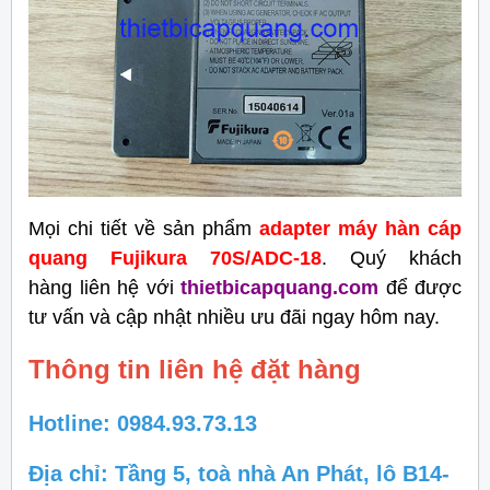
Mọi chi tiết về sản phẩm
adapter máy hàn cáp
quang Fujikura 70S/ADC-18
. Quý khách
hàng liên hệ với
thietbicapquang.com
để được
tư vấn và cập nhật nhiều ưu đãi ngay hôm nay.
Thông tin liên hệ đặt hàng
Hotline: 0984.93.73.13
Địa chỉ: Tầng 5, toà nhà An Phát, lô B14-