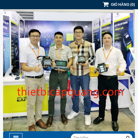
GIỎ HÀNG
(
0
)