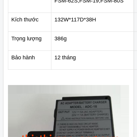
FSM-62S,FSM-19,FSM-80S
Kích thước
132W*117D*38H
Trọng lượng
386g
Bảo hành
12 tháng