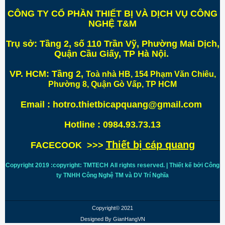
CÔNG TY CỔ PHẦN THIẾT BỊ VÀ DỊCH VỤ CÔNG
NGHỆ T&M
Trụ sở:
Tầng 2, số 110 Trần Vỹ, Phường Mai Dịch,
Quận Cầu Giấy, TP Hà Nội
.
VP. HCM:
Tầng 2,
Toà nhà HB, 154 Phạm Văn Chiêu,
Phường 8, Quận Gò Vấp, TP HCM
Email : hotro.thietbicapquang@gmail.com
Hotline : 0984.93.73.13
Thiết bị cáp quang
FACECOOK >>>
Copyright 2019 :copyright: TMTECH All rights reserved. | Thiết kế bởi Công
ty TNHH Công Nghệ TM và DV Trí
Nghĩa
Copyright© 2021
Designed By
GianHangVN