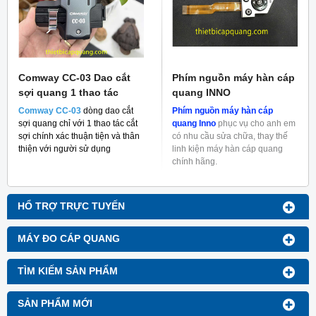
Comway CC-03 Dao cắt
Phím nguồn máy hàn cáp
sợi quang 1 thao tác
quang INNO
Comway CC-03
dòng dao cắt
Phím nguồn máy hàn cáp
sợi quang chỉ với 1 thao tác cắt
quang Inno
phục vụ cho anh em
sợi chính xác thuận tiện và thân
có nhu cầu sửa chữa, thay thế
thiện với người sử dụng
linh kiện máy hàn cáp quang
chính hãng.
HỔ TRỢ TRỰC TUYẾN
MÁY ĐO CÁP QUANG
TÌM KIẾM SẢN PHẨM
SẢN PHẨM MỚI