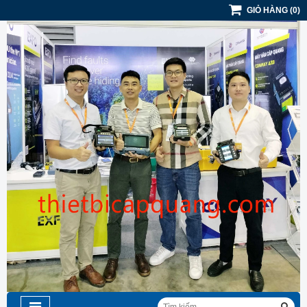
GIỎ HÀNG
(
0
)