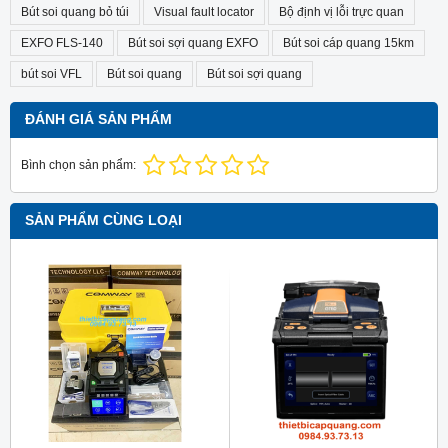
Bút soi quang bỏ túi
Visual fault locator
Bộ định vị lỗi trực quan
EXFO FLS-140
Bút soi sợi quang EXFO
Bút soi cáp quang 15km
bút soi VFL
Bút soi quang
Bút soi sợi quang
ĐÁNH GIÁ SẢN PHẨM
Bình chọn sản phẩm:
SẢN PHẨM CÙNG LOẠI