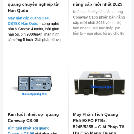
quang chuyên nghiệp từ
nâng cấp mới nhất 2025
Hàn Quốc
Khám phá máy hàn cáp quang
Comway C10S phiên bản nâng
Máy hàn cáp quang GT40
cấp mới nhất 2025
với tốc độ
DBTEK Hàn Quốc
– công nghệ
hàn nhanh, suy hao thấp, pin
hàn V-Groove 4 motor, thời gian
bền bỉ – giải pháp tối ưu cho thi
hàn 5s, pin 9000mAh, màn hình
công mạng quang.
cảm ứng 5 inch. Giải pháp tối ưu
cho thi công FTTH và viễn thông.
Kìm tuốt nhiệt sợi quang
Máy Phân Tích Quang
Comway CS-06
Phổ EXFO FTBx-
5245/5255 – Giải Pháp Tối
Kìm tuốt nhiệt sợi quang
Ưu Cho Mạng Quang
Comway CS-06
giải pháp cho