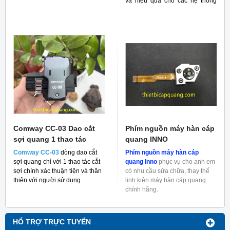
và hiệu quả cho các hệ thống
RF
Comway CC-03 Dao cắt
Phím nguồn máy hàn cáp
sợi quang 1 thao tác
quang INNO
Comway CC-03
dòng dao cắt
Phím nguồn máy hàn cáp
sợi quang chỉ với 1 thao tác cắt
quang Inno
phục vụ cho anh em
sợi chính xác thuận tiện và thân
có nhu cầu sửa chữa, thay thế
thiện với người sử dụng
linh kiện máy hàn cáp quang
chính hãng.
HỔ TRỢ TRỰC TUYẾN