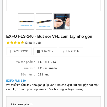
EXFO FLS-140 - Bút soi VFL cầm tay nhỏ gọn
(
3
đánh giá
)
FACEBOOK
SHARE X
LINKEDIN
Mã sản phẩm :
EXFO FLS-140
Xuất xứ :
EXFO/Canada
Bảo hành :
12 tháng
EXFO FLS-140
với thiết kế cầm tay nhỏ gọn giúp xác định các vị trí đứt sợi, gập sợi một
cách trực quan, phù hợp với các đội thi công tại hiện trường.
Giá sản phẩm :