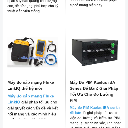
bị đo suy hao quang chất lượng
sự cố mạng hiện nay.
cao, dễ sử dụng, phù hợp cho kỹ
thuật viên viễn thông
Máy đo cáp mạng Fluke
Máy Đo PIM Kaelus iBA
LinkIQ thế hệ mới
Series Để Bàn: Giải Pháp
Tối Ưu Cho Đo Lường
Máy đo cáp mạng Fluke
PIM
LinkIQ
giải pháp tối ưu cho
giải quyết các vấn đề về kết
Máy đo PIM Kaelus iBA series
để bàn
là giải pháp tối ưu cho
nối mạng và xác minh hiệu
việc đo lường và kiểm tra PIM,
suất cáp lên đến 10G
mang lại sự chính xác, linh hoạt