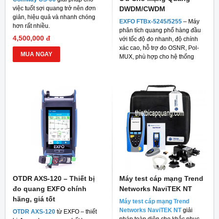
việc tuốt sợi quang trở nên đơn
DWDM/CWDM
giản, hiệu quả và nhanh chóng
EXFO FTBx-5245/5255
– Máy
hơn rất nhiều.
phân tích quang phổ hàng đầu
4,500,000 đ
với tốc độ đo nhanh, độ chính
xác cao, hỗ trợ đo OSNR, Pol-
MUA NGAY
MUX, phù hợp cho hệ thống
mạng quang hiện đại
OTDR AXS-120 – Thiết bị
Máy test cáp mạng Trend
đo quang EXFO chính
Networks NaviTEK NT
hãng, giá tốt
Máy test cáp mạng Trend
Networks NaviTEK NT
giải
OTDR AXS-120
từ EXFO – thiết
pháp toàn diện cho khắc phục