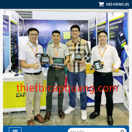
GIỎ HÀNG
(
0
)