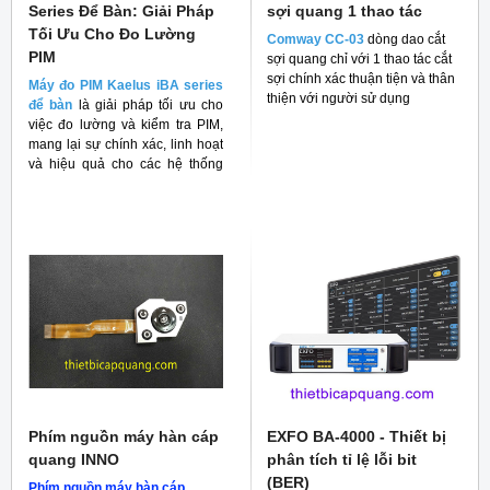
Series Để Bàn: Giải Pháp
sợi quang 1 thao tác
Tối Ưu Cho Đo Lường
Comway CC-03
dòng dao cắt
PIM
sợi quang chỉ với 1 thao tác cắt
sợi chính xác thuận tiện và thân
Máy đo PIM Kaelus iBA series
thiện với người sử dụng
để bàn
là giải pháp tối ưu cho
việc đo lường và kiểm tra PIM,
mang lại sự chính xác, linh hoạt
và hiệu quả cho các hệ thống
RF
Phím nguồn máy hàn cáp
EXFO BA-4000 - Thiết bị
quang INNO
phân tích tỉ lệ lỗi bit
(BER)
Phím nguồn máy hàn cáp