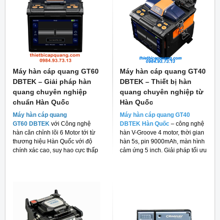
Máy hàn cáp quang GT60
Máy hàn cáp quang GT40
DBTEK – Giải pháp hàn
DBTEK – Thiết bị hàn
quang chuyên nghiệp
quang chuyên nghiệp từ
chuẩn Hàn Quốc
Hàn Quốc
Máy hàn cáp quang
Máy hàn cáp quang GT40
GT60 DBTEK
với Công nghệ
DBTEK Hàn Quốc
– công nghệ
hàn căn chỉnh lõi 6 Motor tới từ
hàn V-Groove 4 motor, thời gian
thương hiệu Hàn Quốc với độ
hàn 5s, pin 9000mAh, màn hình
chính xác cao, suy hao cực thấp
cảm ứng 5 inch. Giải pháp tối ưu
và giá thành rẻ cho người tiêu
cho thi công FTTH và viễn thông.
dùng hiện nay.