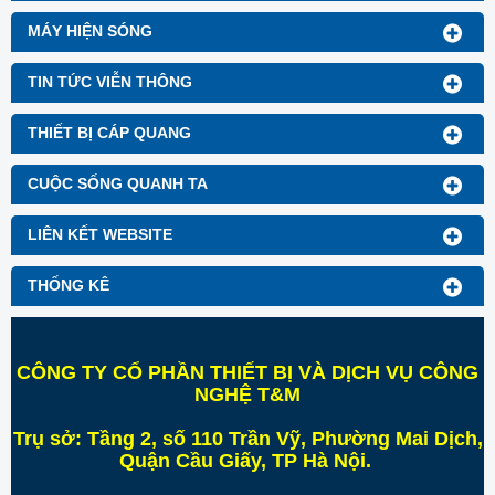
MÁY HIỆN SÓNG
TIN TỨC VIỄN THÔNG
THIẾT BỊ CÁP QUANG
CUỘC SỐNG QUANH TA
LIÊN KẾT WEBSITE
THỐNG KÊ
CÔNG TY CỔ PHẦN THIẾT BỊ VÀ DỊCH VỤ CÔNG
NGHỆ T&M
Trụ sở:
Tầng 2, số 110 Trần Vỹ, Phường Mai Dịch,
Quận Cầu Giấy, TP Hà Nội
.