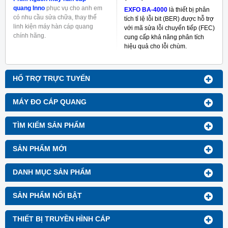
quang Inno
phục vụ cho anh em
EXFO BA-4000
là thiết bị phân
có nhu cầu sửa chữa, thay thế
tích tỉ lệ lỗi bit (BER) được hỗ trợ
linh kiện máy hàn cáp quang
với mã sửa lỗi chuyển tiếp (FEC)
chính hãng.
cung cấp khả năng phân tích
hiệu quả cho lỗi chùm.
HỔ TRỢ TRỰC TUYẾN
MÁY ĐO CÁP QUANG
TÌM KIẾM SẢN PHẨM
SẢN PHẨM MỚI
DANH MỤC SẢN PHẨM
SẢN PHẨM NỔI BẬT
THIẾT BỊ TRUYỀN HÌNH CÁP