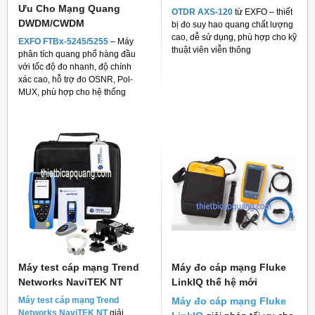
Ưu Cho Mạng Quang
OTDR AXS-120
từ EXFO – thiết
DWDM/CWDM
bị đo suy hao quang chất lượng
cao, dễ sử dụng, phù hợp cho kỹ
EXFO FTBx-5245/5255
– Máy
thuật viên viễn thông
phân tích quang phổ hàng đầu
với tốc độ đo nhanh, độ chính
xác cao, hỗ trợ đo OSNR, Pol-
MUX, phù hợp cho hệ thống
mạng quang hiện đại
Máy test cáp mạng Trend
Máy đo cáp mạng Fluke
Networks NaviTEK NT
LinkIQ thế hệ mới
Máy test cáp mạng Trend
Máy đo cáp mạng Fluke
Networks NaviTEK NT
giải