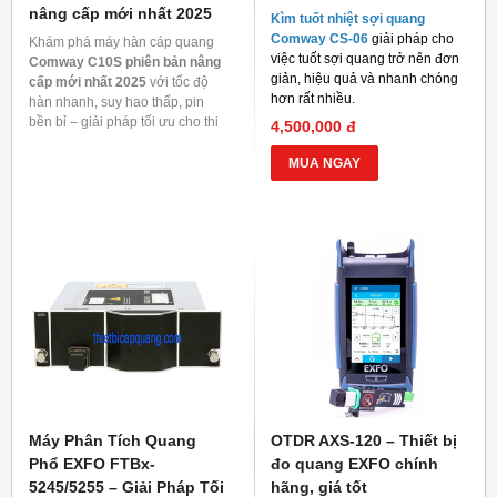
nâng cấp mới nhất 2025
Kìm tuốt nhiệt sợi quang
Comway CS-06
giải pháp cho
Khám phá máy hàn cáp quang
việc tuốt sợi quang trở nên đơn
Comway C10S phiên bản nâng
giản, hiệu quả và nhanh chóng
cấp mới nhất 2025
với tốc độ
hơn rất nhiều.
hàn nhanh, suy hao thấp, pin
bền bỉ – giải pháp tối ưu cho thi
4,500,000 đ
công mạng quang.
MUA NGAY
Máy Phân Tích Quang
OTDR AXS-120 – Thiết bị
Phổ EXFO FTBx-
đo quang EXFO chính
5245/5255 – Giải Pháp Tối
hãng, giá tốt