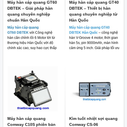
Máy hàn cáp quang GT60
Máy hàn cáp quang GT40
DBTEK – Giải pháp hàn
DBTEK – Thiết bị hàn
quang chuyên nghiệp
quang chuyên nghiệp từ
chuẩn Hàn Quốc
Hàn Quốc
Máy hàn cáp quang
Máy hàn cáp quang GT40
GT60 DBTEK
với Công nghệ
DBTEK Hàn Quốc
– công nghệ
hàn căn chỉnh lõi 6 Motor tới từ
hàn V-Groove 4 motor, thời gian
thương hiệu Hàn Quốc với độ
hàn 5s, pin 9000mAh, màn hình
chính xác cao, suy hao cực thấp
cảm ứng 5 inch. Giải pháp tối ưu
và giá thành rẻ cho người tiêu
cho thi công FTTH và viễn thông.
dùng hiện nay.
Máy hàn cáp quang
Kìm tuốt nhiệt sợi quang
Comway C10S phiên bản
Comway CS-06