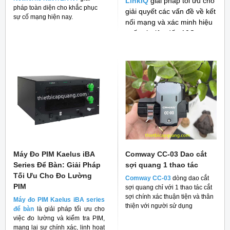
LinkIQ
giải pháp tối ưu cho
pháp toàn diện cho khắc phục
giải quyết các vấn đề về kết
sự cố mạng hiện nay.
nối mạng và xác minh hiệu
suất cáp lên đến 10G
Máy Đo PIM Kaelus iBA
Comway CC-03 Dao cắt
Series Để Bàn: Giải Pháp
sợi quang 1 thao tác
Tối Ưu Cho Đo Lường
Comway CC-03
dòng dao cắt
PIM
sợi quang chỉ với 1 thao tác cắt
sợi chính xác thuận tiện và thân
Máy đo PIM Kaelus iBA series
thiện với người sử dụng
để bàn
là giải pháp tối ưu cho
việc đo lường và kiểm tra PIM,
mang lại sự chính xác, linh hoạt