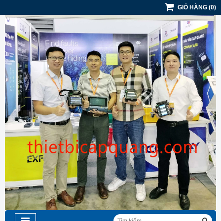
GIỎ HÀNG
(
0
)