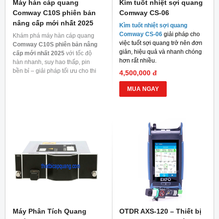
Máy hàn cáp quang
Kìm tuốt nhiệt sợi quang
Comway C10S phiên bản
Comway CS-06
nâng cấp mới nhất 2025
Kìm tuốt nhiệt sợi quang
Comway CS-06
giải pháp cho
Khám phá máy hàn cáp quang
việc tuốt sợi quang trở nên đơn
Comway C10S phiên bản nâng
giản, hiệu quả và nhanh chóng
cấp mới nhất 2025
với tốc độ
hơn rất nhiều.
hàn nhanh, suy hao thấp, pin
bền bỉ – giải pháp tối ưu cho thi
4,500,000 đ
công mạng quang.
MUA NGAY
Máy Phân Tích Quang
OTDR AXS-120 – Thiết bị