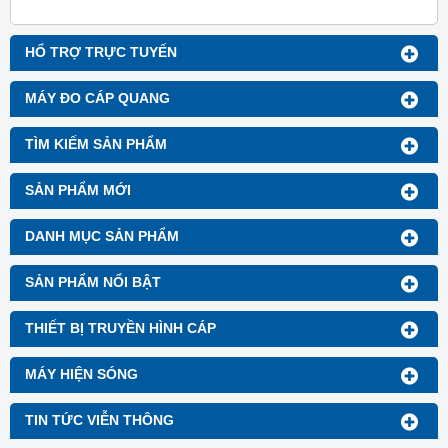
HỔ TRỢ TRỰC TUYẾN
MÁY ĐO CÁP QUANG
TÌM KIẾM SẢN PHẨM
SẢN PHẨM MỚI
DANH MỤC SẢN PHẨM
SẢN PHẨM NỔI BẬT
THIẾT BỊ TRUYỀN HÌNH CÁP
MÁY HIỆN SÓNG
TIN TỨC VIỄN THÔNG