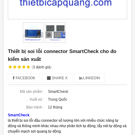
Thiết bị soi lỗi connector SmartCheck cho đo
kiểm sản xuất
(
3
đánh giá
)
FACEBOOK
SHARE X
LINKEDIN
Mã sản phẩm :
SmartCheck
Xuất xứ :
Trung Quốc
Bảo hành :
12 tháng
SmartCheck
là thiết bị soi lỗi đầu connector số lượng lớn với nhiều chức năng tự
động và thông minh khác nhau như phân tích tự động, lấy nét tự động và
chuyển mạch sợi quang tự động.