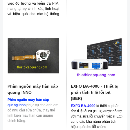
việc đo lường và kiểm tra PIM,
mang lại sự chính xác, linh hoạt
và hiệu quả cho các hệ thống
RF
Phím nguồn máy hàn cáp
EXFO BA-4000 - Thiết bị
quang INNO
phân tích tỉ lệ lỗi bit
(BER)
Phím nguồn máy hàn cáp
quang Inno
phục vụ cho anh em
EXFO BA-4000
là thiết bị phân
có nhu cầu sửa chữa, thay thế
tích tỉ lệ lỗi bit (BER) được hỗ trợ
linh kiện máy hàn cáp quang
với mã sửa lỗi chuyển tiếp (FEC)
chính hãng.
cung cấp khả năng phân tích
hiệu quả cho lỗi chùm.