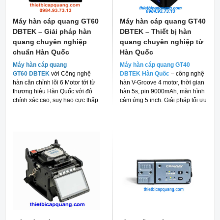
Máy hàn cáp quang GT60
Máy hàn cáp quang GT40
DBTEK – Giải pháp hàn
DBTEK – Thiết bị hàn
quang chuyên nghiệp
quang chuyên nghiệp từ
chuẩn Hàn Quốc
Hàn Quốc
Máy hàn cáp quang
Máy hàn cáp quang GT40
GT60 DBTEK
với Công nghệ
DBTEK Hàn Quốc
– công nghệ
hàn căn chỉnh lõi 6 Motor tới từ
hàn V-Groove 4 motor, thời gian
thương hiệu Hàn Quốc với độ
hàn 5s, pin 9000mAh, màn hình
chính xác cao, suy hao cực thấp
cảm ứng 5 inch. Giải pháp tối ưu
và giá thành rẻ cho người tiêu
cho thi công FTTH và viễn thông.
dùng hiện nay.