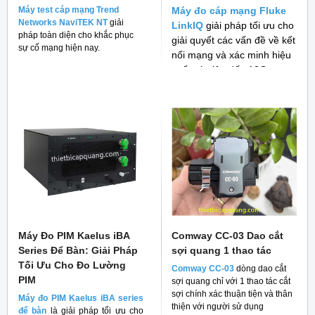
Máy test cáp mạng Trend
Máy đo cáp mạng Fluke
Networks NaviTEK NT
giải
LinkIQ
giải pháp tối ưu cho
pháp toàn diện cho khắc phục
giải quyết các vấn đề về kết
sự cố mạng hiện nay.
nối mạng và xác minh hiệu
suất cáp lên đến 10G
Máy Đo PIM Kaelus iBA
Comway CC-03 Dao cắt
Series Để Bàn: Giải Pháp
sợi quang 1 thao tác
Tối Ưu Cho Đo Lường
Comway CC-03
dòng dao cắt
PIM
sợi quang chỉ với 1 thao tác cắt
sợi chính xác thuận tiện và thân
Máy đo PIM Kaelus iBA series
thiện với người sử dụng
để bàn
là giải pháp tối ưu cho