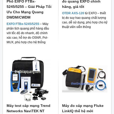
Phổ EXFO FTBx-
đo quang EXFO chính
5245/5255 – Giải Pháp Tối
hãng, giá tốt
Ưu Cho Mạng Quang
OTDR AXS-120
từ EXFO – thiết
DWDM/CWDM
bị đo suy hao quang chất lượng
cao, dễ sử dụng, phù hợp cho kỹ
EXFO FTBx-5245/5255
– Máy
thuật viên viễn thông
phân tích quang phổ hàng đầu
với tốc độ đo nhanh, độ chính
xác cao, hỗ trợ đo OSNR, Pol-
MUX, phù hợp cho hệ thống
mạng quang hiện đại
Máy test cáp mạng Trend
Máy đo cáp mạng Fluke
Networks NaviTEK NT
LinkIQ thế hệ mới