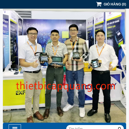
GIỎ HÀNG
(
0
)