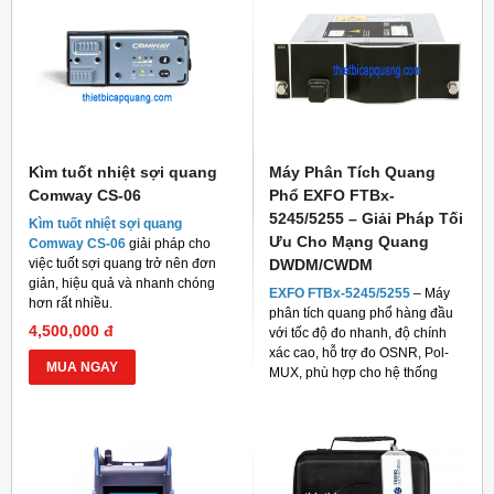
Kìm tuốt nhiệt sợi quang
Máy Phân Tích Quang
Comway CS-06
Phổ EXFO FTBx-
5245/5255 – Giải Pháp Tối
Kìm tuốt nhiệt sợi quang
Ưu Cho Mạng Quang
Comway CS-06
giải pháp cho
việc tuốt sợi quang trở nên đơn
DWDM/CWDM
giản, hiệu quả và nhanh chóng
EXFO FTBx-5245/5255
– Máy
hơn rất nhiều.
phân tích quang phổ hàng đầu
4,500,000 đ
với tốc độ đo nhanh, độ chính
xác cao, hỗ trợ đo OSNR, Pol-
MUA NGAY
MUX, phù hợp cho hệ thống
mạng quang hiện đại