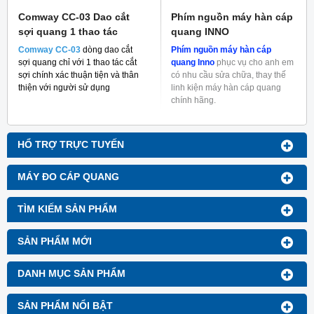
Comway CC-03 Dao cắt
Phím nguồn máy hàn cáp
sợi quang 1 thao tác
quang INNO
Comway CC-03
dòng dao cắt
Phím nguồn máy hàn cáp
sợi quang chỉ với 1 thao tác cắt
quang Inno
phục vụ cho anh em
sợi chính xác thuận tiện và thân
có nhu cầu sửa chữa, thay thế
thiện với người sử dụng
linh kiện máy hàn cáp quang
chính hãng.
HỔ TRỢ TRỰC TUYẾN
MÁY ĐO CÁP QUANG
TÌM KIẾM SẢN PHẨM
SẢN PHẨM MỚI
DANH MỤC SẢN PHẨM
SẢN PHẨM NỔI BẬT