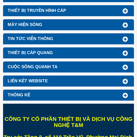
THIẾT BỊ TRUYỀN HÌNH CÁP
MÁY HIỆN SÓNG
TIN TỨC VIỄN THÔNG
THIẾT BỊ CÁP QUANG
CUỘC SỐNG QUANH TA
LIÊN KẾT WEBSITE
THỐNG KÊ
CÔNG TY CỔ PHẦN THIẾT BỊ VÀ DỊCH VỤ CÔNG
NGHỆ T&M