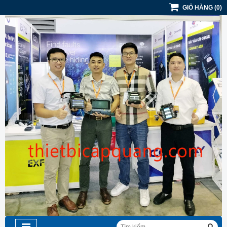
GIỎ HÀNG
(
0
)