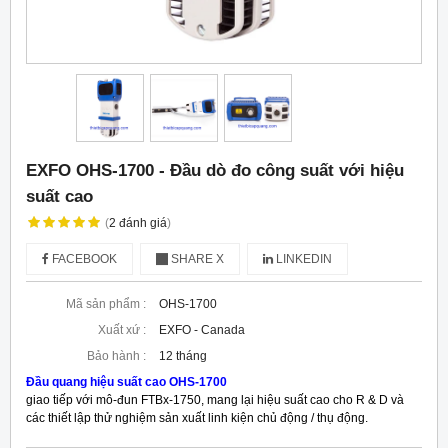
EXFO OHS-1700 - Đầu dò đo công suất với hiệu
suất cao
(
2
đánh giá
)
FACEBOOK
SHARE X
LINKEDIN
Mã sản phẩm :
OHS-1700
Xuất xứ :
EXFO - Canada
Bảo hành :
12 tháng
Đầu quang hiệu suất cao OHS-1700
giao tiếp với mô-đun FTBx-1750, mang lại hiệu suất cao cho R & D và
các thiết lập thử nghiệm sản xuất linh kiện chủ động / thụ động.