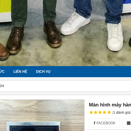
TỨC
LIÊN HỆ
DỊCH VỤ
15H
Màn hình máy hàn
(
1
đánh giá
FACEBOOK