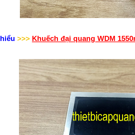
 hiểu
>>>
Khuếch đại quang WDM 155
áp quang OTDR EXFO
Máy đo cáp quang vạn năng
 720C
Explorer chính hãng EXFO
cáp quang OTDR EXFO
Máy đo cáp quang vạn năng Explorer
thi
bị tới từ hãng EXFO- Canada, sản phẩm cầ
r 720C
thiết bị cho phép
tay nhỏ gọn với nhiều chức năng hiệu qu