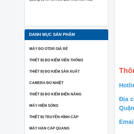
đo tra sợi
Ngoài ra 
người dùng
hiệu một c
nhất.
DANH MỤC SẢN PHẨM
MÁY ĐO OTDR GIÁ RẺ
THIẾT BỊ ĐO KIỂM VIÊN THÔNG
Thôn
THIẾT BỊ ĐO KIỂM SẢN XUẤT
CAMERA ĐO NHIỆT
Hotli
THIẾT BỊ ĐO KIỂM ĐIỆN NĂNG
Địa 
MÁY HIỆN SÓNG
Quận
THIẾT BỊ TRUYỀN HÌNH CÁP
Emai
MÁY HÀN CÁP QUANG