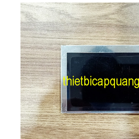
p quang OTDR APL-2
Máy đo OTDR EXFO MAX-730D –
er – Giải pháp kiểm tra
Giải pháp đột phá cho đo kiểm
ng chính xác, chuyên
mạng cáp quang
Máy đo OTDR EXFO MAX-730D
Giải pháp
đột phá cho đo kiểm mạng cáp quang hiện
quang OTDR APL-2 Plus
nay tại Việt Nam.
i pháp kiểm tra tuyến quang
huyên nghiệp hiện nay.