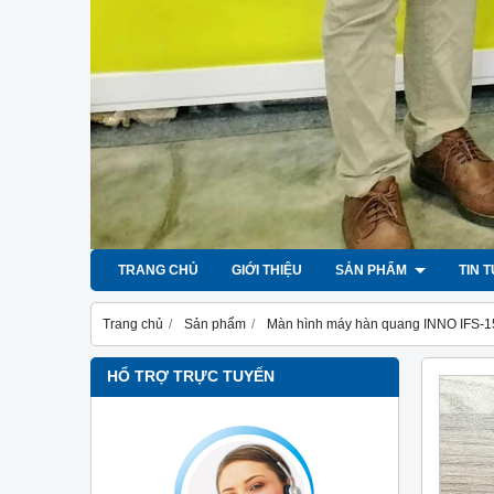
TRANG CHỦ
GIỚI THIỆU
SẢN PHẨM
TIN 
Trang chủ
Sản phẩm
Màn hình máy hàn quang INNO IFS-
HỔ TRỢ TRỰC TUYẾN