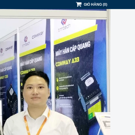
GIỎ HÀNG
(
0
)