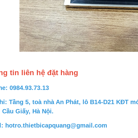
 single mode và multi mode.
trong thi công viễn thông hiện nay.
MaxTester 720C cho phép
 đo kiểm trên tuyến có tín
ách chính xác và hiệu quả
g tin liên hệ đặt hàng
ne: 0984.93.73.13
chỉ: Tầng 5, toà nhà An Phát, lô B14-D21 KĐT 
 Cầu Giấy, Hà Nội.
l: hotro.thietbicapquang@gmail.com