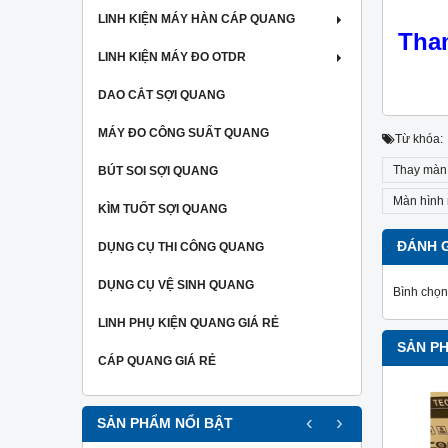
LINH KIỆN MÁY HÀN CÁP QUANG
Tha
LINH KIỆN MÁY ĐO OTDR
DAO CẮT SỢI QUANG
MÁY ĐO CÔNG SUẤT QUANG
Từ khóa:
Thay màn 
BÚT SOI SỢI QUANG
Màn hình
KÌM TUỐT SỢI QUANG
ĐÁNH 
DỤNG CỤ THI CÔNG QUANG
DỤNG CỤ VỆ SINH QUANG
Bình chọn
LINH PHỤ KIỆN QUANG GIÁ RẺ
SẢN P
CÁP QUANG GIÁ RẺ
‹
›
SẢN PHẨM NỔI BẬT