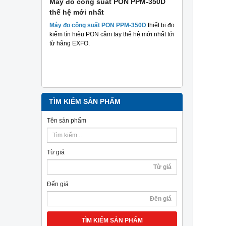
 suất
Máy đo công suất PON PPM-350D
Máy đo cá
thế hệ mới nhất
Plus TriBr
tuyến qua
 suất hai
Máy đo công suất PON PPM-350D
thiết bị đo
nghiệp
m mục đích
kiểm tín hiệu PON cầm tay thế hệ mới nhất tới
hả năng
từ hãng EXFO.
Máy đo cáp 
TriBrer
– Giả
chính xác, c
TÌM KIẾM SẢN PHẨM
Tên sản phẩm
Từ giá
Đến giá
TÌM KIẾM SẢN PHẨM