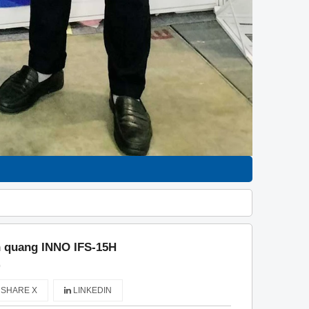
 quang INNO IFS-15H
)
SHARE X
LINKEDIN