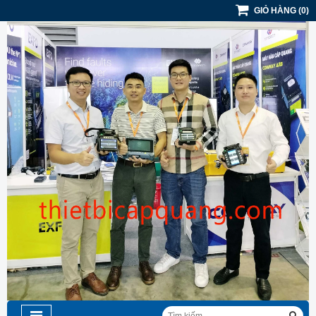
GIỎ HÀNG
(
0
)