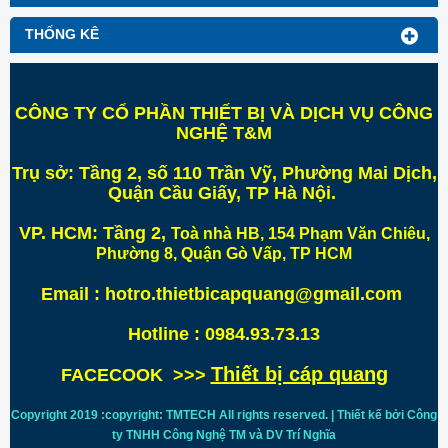
THỐNG KÊ
CÔNG TY CỔ PHẦN THIẾT BỊ VÀ DỊCH VỤ CÔNG
NGHỆ T&M
Trụ sở:
Tầng 2, số 110 Trần Vỹ, Phường Mai Dịch,
Quận Cầu Giấy, TP Hà Nội
.
VP. HCM:
Tầng 2,
Toà nhà HB, 154 Phạm Văn Chiêu,
Phường 8, Quận Gò Vấp, TP HCM
Email : hotro.thietbicapquang@gmail.com
Hotline : 0984.93.73.13
Thiết bị cáp quang
FACECOOK >>>
Copyright 2019 :copyright: TMTECH All rights reserved. | Thiết kế bởi Công
ty TNHH Công Nghệ TM và DV Trí
Nghĩa