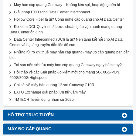
Máy hàn cáp quang Comway – Không kén sợi, hoạt động bền bỉ
Giải pháp EXFO cho Data Center Interconnect
Hollow Core Fiber là gì? Công nghệ cáp quang cho AI Data Center
Đo kiểm DCI: Quy trình 5 bước chuẩn giúp vận hành mạng quang
Data Center ổn định
Data Center Interconnect (DCI) là gì? Nền tảng kết nối cho AI Data
Center và hạ tầng truyền dẫn tốc độ cao
Những rủi ro khi thuê máy hàn cáp quang- máy đo cáp quang bạn cần
biết
Tại sao nên sở hữu máy hàn cáp quang Comway ngay hôm nay?
Hội thảo về các Giải pháp đo kiểm mới cho mạng 5G, XGS-PON,
400G/800G Highspeed
Chi tiết về máy hàn quang 12 sợi Comway C10R
EXFO Exchange giải pháp lưu trữ đám mây
TMTECH Tuyển dụng nhân sự 2025
HỔ TRỢ TRỰC TUYẾN
MÁY ĐO CÁP QUANG