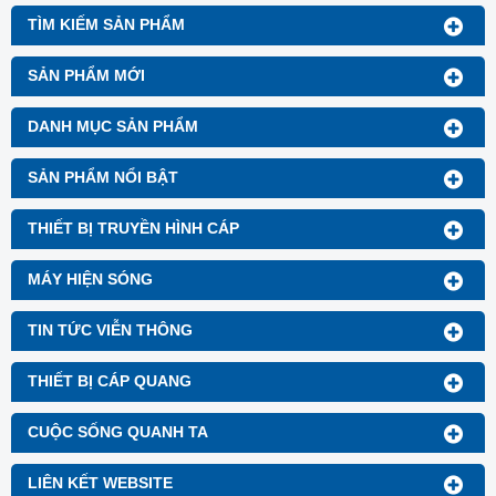
TÌM KIẾM SẢN PHẨM
SẢN PHẨM MỚI
DANH MỤC SẢN PHẨM
SẢN PHẨM NỔI BẬT
THIẾT BỊ TRUYỀN HÌNH CÁP
MÁY HIỆN SÓNG
TIN TỨC VIỄN THÔNG
THIẾT BỊ CÁP QUANG
CUỘC SỐNG QUANH TA
LIÊN KẾT WEBSITE