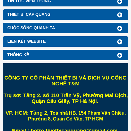
TIN TỨC VIỄN THÔNG
THIẾT BỊ CÁP QUANG
CUỘC SỐNG QUANH TA
LIÊN KẾT WEBSITE
THỐNG KÊ
CÔNG TY CỔ PHẦN THIẾT BỊ VÀ DỊCH VỤ CÔNG
NGHỆ T&M
Trụ sở:
Tầng 2, số 110 Trần Vỹ, Phường Mai Dịch,
Quận Cầu Giấy, TP Hà Nội
.
VP. HCM:
Tầng 2,
Toà nhà HB, 154 Phạm Văn Chiêu,
Phường 8, Quận Gò Vấp, TP HCM
Email : hotro.thietbicapquang@gmail.com