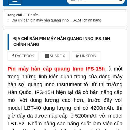
Trang chủ
Tin tức
Địa chỉ bán pin máy hàn quang Inno IFS-15H chính hãng
ĐỊA CHỈ BÁN PIN MÁY HÀN QUANG INNO IFS-15H
CHÍNH HÃNG
FACEBOOK
SHARE X
LINKEDIN
Pin máy hàn cáp quang Inno IFS-15h
là một
trong những linh kiện quan trọng của dòng máy
hàn sợi quang Inno Instrument tới từ thị trường
Hàn Quốc. IFS-15H hiện tại đã có bản nâng cấp
mới với dung lượng cao hơn, trước đây với
model LBT-40 dung lượng chỉ có 4200mAh, thì
giờ đây đã được nâp cấp lê 5200mAh với model
LBT-52. Nhằm nâng cao năng suất làm việc của