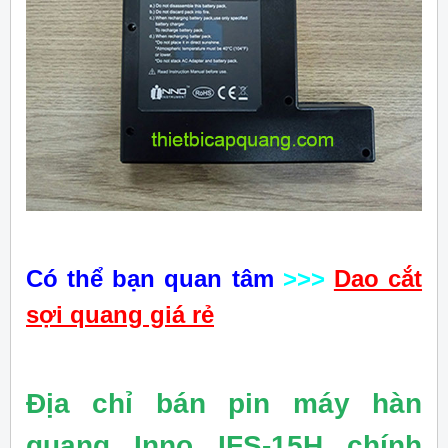
Có thể bạn quan tâm
>>>
Dao cắt
sợi
quang giá rẻ
Địa chỉ bán pin máy hàn
quang Inno IFS-15H chính