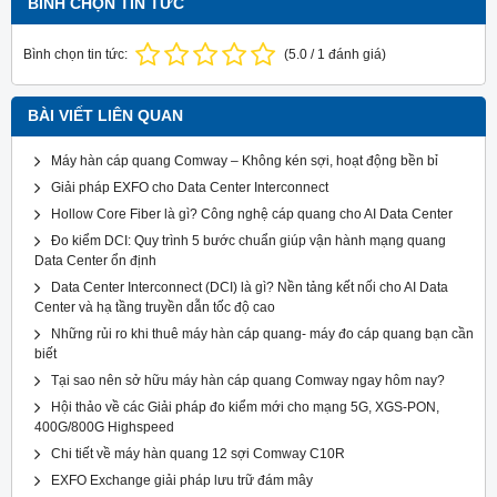
BÌNH CHỌN TIN TỨC
Bình chọn tin tức:
(
5.0
/
1
đánh giá)
BÀI VIẾT LIÊN QUAN
Máy hàn cáp quang Comway – Không kén sợi, hoạt động bền bỉ
Giải pháp EXFO cho Data Center Interconnect
Hollow Core Fiber là gì? Công nghệ cáp quang cho AI Data Center
Đo kiểm DCI: Quy trình 5 bước chuẩn giúp vận hành mạng quang
Data Center ổn định
Data Center Interconnect (DCI) là gì? Nền tảng kết nối cho AI Data
Center và hạ tầng truyền dẫn tốc độ cao
Những rủi ro khi thuê máy hàn cáp quang- máy đo cáp quang bạn cần
biết
Tại sao nên sở hữu máy hàn cáp quang Comway ngay hôm nay?
Hội thảo về các Giải pháp đo kiểm mới cho mạng 5G, XGS-PON,
400G/800G Highspeed
Chi tiết về máy hàn quang 12 sợi Comway C10R
EXFO Exchange giải pháp lưu trữ đám mây