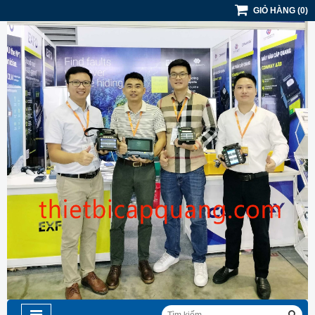
GIỎ HÀNG
(
0
)