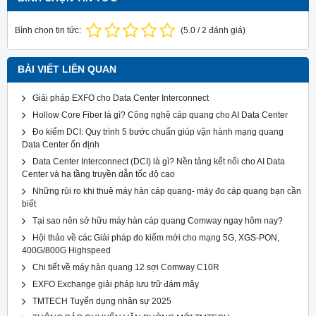
Bình chọn tin tức:
(
5.0
/
2
đánh giá)
BÀI VIẾT LIÊN QUAN
Giải pháp EXFO cho Data Center Interconnect
Hollow Core Fiber là gì? Công nghệ cáp quang cho AI Data Center
Đo kiểm DCI: Quy trình 5 bước chuẩn giúp vận hành mạng quang
Data Center ổn định
Data Center Interconnect (DCI) là gì? Nền tảng kết nối cho AI Data
Center và hạ tầng truyền dẫn tốc độ cao
Những rủi ro khi thuê máy hàn cáp quang- máy đo cáp quang bạn cần
biết
Tại sao nên sở hữu máy hàn cáp quang Comway ngay hôm nay?
Hội thảo về các Giải pháp đo kiểm mới cho mạng 5G, XGS-PON,
400G/800G Highspeed
Chi tiết về máy hàn quang 12 sợi Comway C10R
EXFO Exchange giải pháp lưu trữ đám mây
TMTECH Tuyển dụng nhân sự 2025