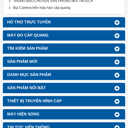
THÔNG BÁO CHUYỂN VĂN PHÒNG MỚI TMTECH
Bụi Camera trên máy hàn cáp quang
HỔ TRỢ TRỰC TUYẾN
MÁY ĐO CÁP QUANG
TÌM KIẾM SẢN PHẨM
SẢN PHẨM MỚI
DANH MỤC SẢN PHẨM
SẢN PHẨM NỔI BẬT
THIẾT BỊ TRUYỀN HÌNH CÁP
MÁY HIỆN SÓNG
TIN TỨC VIỄN THÔNG