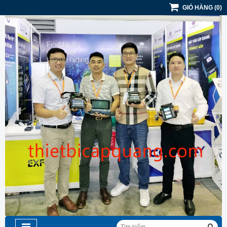
GIỎ HÀNG
(
0
)