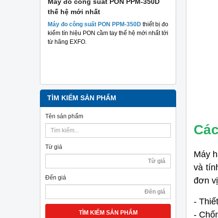
 suất
Máy đo công suất PON PPM-350D
Máy đo cá
thế hệ mới nhất
Plus TriBr
tuyến qua
 suất hai
Máy đo công suất PON PPM-350D
thiết bị đo
nghiệp
m mục đích
kiểm tín hiệu PON cầm tay thế hệ mới nhất tới
hả năng
từ hãng EXFO.
Máy đo cáp 
TriBrer
– Giả
chính xác, c
TÌM KIẾM SẢN PHẨM
Tên sản phẩm
Các
Từ giá
Máy h
và tí
Đến giá
đơn vị
-
Thiế
TÌM KIẾM SẢN PHẨM
-
Chốn