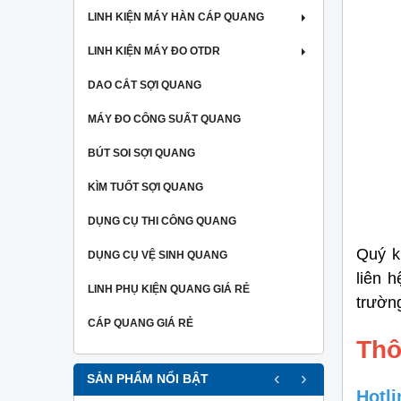
LINH KIỆN MÁY HÀN CÁP QUANG
LINH KIỆN MÁY ĐO OTDR
DAO CẮT SỢI QUANG
MÁY ĐO CÔNG SUẤT QUANG
BÚT SOI SỢI QUANG
KÌM TUỐT SỢI QUANG
DỤNG CỤ THI CÔNG QUANG
Quý k
DỤNG CỤ VỆ SINH QUANG
liên 
LINH PHỤ KIỆN QUANG GIÁ RẺ
trườn
CÁP QUANG GIÁ RẺ
Thô
‹
›
SẢN PHẨM NỔI BẬT
Hotli