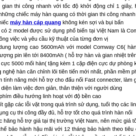
 gian thi công nhanh với tốc độ khởi động chỉ 1 giây, 
những chiếc máy hàn quang có thời gian thi công nhanh 
hiếc 
m
áy hàn cáp quang
không kén sợi và bụi bẩn
n có 2 model được sử dụng phổ biến tại Việt Nam là 
ông việc và yêu cầu kỹ thuật của từng đơn vị
dung lượng cao 5600mAh với model Comway C6( hàn v
ượng pin lên tới 8400mAh ( hỗ trợ hàn và gian nhiệt trê
 cực 5000 mối hàn( tặng kèm 1 cặp điện cực dự phòng 
 nghệ hàn căn chỉnh lõi tiên tiến mới nhất, phần mềm ph
 tính năng mới hỗ trợ cho đấu nối Fast connecter, làm 
 diện làm việc đơn giản, thân thiện với người dùng
phím điều hướng linh hoạt với độ bền cao
ít gặp các lỗi vặt trong quá trình sử dụng, tuổi thọ các
áp quang OTDR EXFO
Máy đo cáp quang vạn năng
ụng cụ thi công đầy đủ, hỗ trợ tốt cho quá trình hàn nối
 720C
Explorer chính hãng EXFO
 hãng hỗ trợ giá tại thị trường Việt Nam, nên mức giá tố
cáp quang OTDR EXFO
Máy đo cáp quang vạn năng Explorer
thi
hế bảo hành hậu mãi với 12 tháng bảo hành theo tiêu
bị tới từ hãng EXFO- Canada, sản phẩm cầ
r 720C
thiết bị cho phép
tay nhỏ gọn với nhiều chức năng hiệu qu