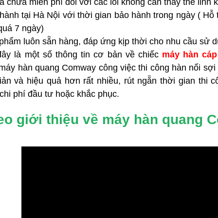
a chữa miễn phí đối với các lỗi không cần thay thế linh k
 single mode và multi mode.
trong thi công viễn thông hiện nay.
MaxTester 720C cho phép
hành tại Hà Nội với thời gian bảo hành trong ngày ( Hỗ
 đo kiểm trên tuyến có tín
quá 7 ngày)
ách chính xác và hiệu quả
phẩm luôn sẵn hàng, đáp ứng kịp thời cho nhu cầu sử dụ
đây là một số thông tin cơ bản về chiếc
máy hàn cá
 máy hàn quang Comway công việc thi công hàn nối sợi 
ản và hiệu quả hơn rất nhiều, rút ngẵn thời gian thi 
chi phí đầu tư hoặc khắc phục.
eo giới thiệu về máy hàn quang