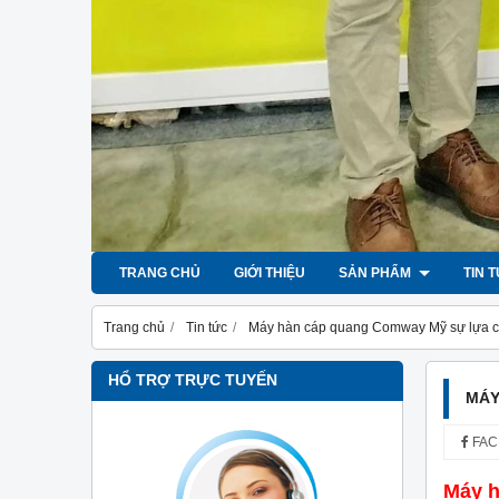
TRANG CHỦ
GIỚI THIỆU
SẢN PHẨM
TIN 
Trang chủ
Tin tức
Máy hàn cáp quang Comway Mỹ sự lựa c
HỔ TRỢ TRỰC TUYẾN
MÁY
FAC
Máy 