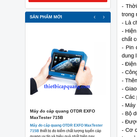
-
Thời
trong 
‹
›
SẢN PHẨM MỚI
-
 Là c
- Hiệ
chất c
-
Pin 
dung l
-
Điện
-
Công
- Thêm
-
Giao
-
Các 
-
Máy 
r
Máy đo cáp quang OTDR EXFO
Máy đo c
-
Bộ d
MaxTester 715B
MaxTester
-
 Đ
ược
thương hiệu
Máy đo cáp quang OTDR EXFO MaxTester
Máy đo 
-
Cơ c
 chất lượng
715B
thiết bị đo kiểm chất lượng tuyến cáp
MaxTeste
áng.
quang uy tín và hiệu quả nhất hiện nay.