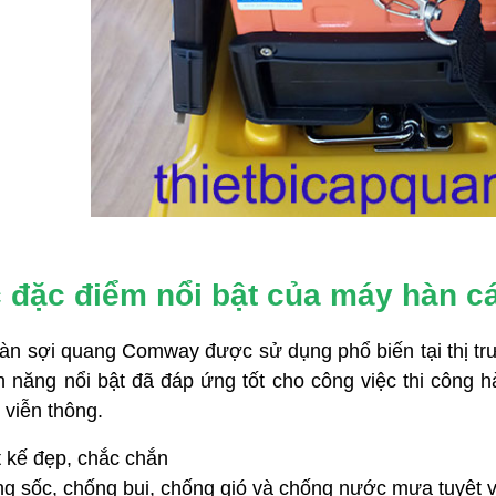
p quang OTDR APL-2
Máy đo OTDR EXFO MAX-730D –
er – Giải pháp kiểm tra
Giải pháp đột phá cho đo kiểm
ng chính xác, chuyên
mạng cáp quang
Máy đo OTDR EXFO MAX-730D
Giải pháp
đột phá cho đo kiểm mạng cáp quang hiện
quang OTDR APL-2 Plus
nay tại Việt Nam.
i pháp kiểm tra tuyến quang
huyên nghiệp hiện nay.
 đặc điểm nổi bật của máy hàn 
àn sợi quang Comway được sử dụng phổ biến tại thị trư
nh năng nổi bật đã đáp ứng tốt cho công việc thi công 
 viễn thông.
t kế đẹp, chắc chắn
g sốc, chống bụi, chống gió và chống nước mưa tuyệt v