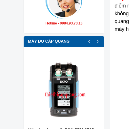
điểm n
không
quang
Hotline - 0984.93.73.13
máy h
‹
›
MÁY ĐO CÁP QUANG