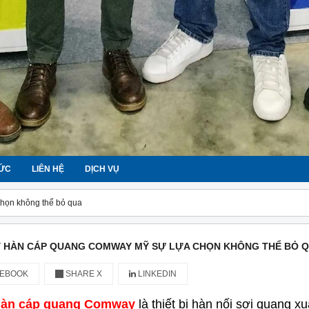
TỨC
LIÊN HỆ
DỊCH VỤ
họn không thể bỏ qua
 HÀN CÁP QUANG COMWAY MỸ SỰ LỰA CHỌN KHÔNG THỂ BỎ 
EBOOK
SHARE X
LINKEDIN
hàn cáp quang Comway
là thiết bị hàn nối sợi quang x