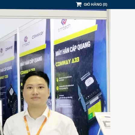
GIỎ HÀNG
(
0
)