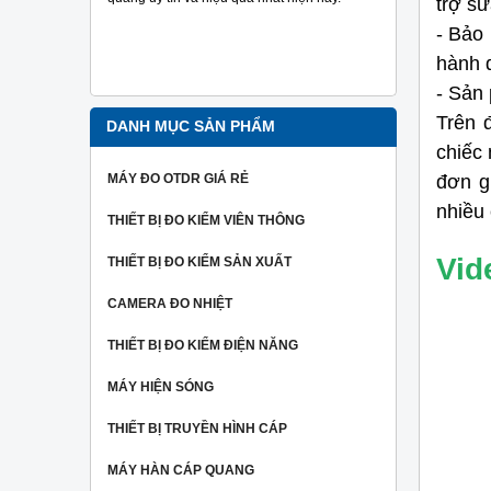
trợ sử
đo tra sợi
Ngoài ra 
-
Bảo 
người dùng
hành 
hiệu một c
-
Sản 
nhất.
Trên 
DANH MỤC SẢN PHẨM
chiếc
MÁY ĐO OTDR GIÁ RẺ
đơn gi
nhiều 
THIẾT BỊ ĐO KIỂM VIÊN THÔNG
Vid
THIẾT BỊ ĐO KIỂM SẢN XUẤT
CAMERA ĐO NHIỆT
THIẾT BỊ ĐO KIỂM ĐIỆN NĂNG
MÁY HIỆN SÓNG
THIẾT BỊ TRUYỀN HÌNH CÁP
MÁY HÀN CÁP QUANG