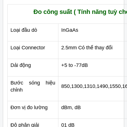
Đo công suất ( Tính năng tuỳ c
Loại đầu dò
InGaAs
Loại Connector
2.5mm Có thể thay đổi
Dải động
+5 to -77dB
Bước sóng hiệu
850,1300,1310,1490,1550,
chỉnh
Đơn vị đo lường
dBm, dB
Độ phân giải
01 dB