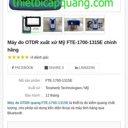
Máy đo OTDR xuất xứ Mỹ FTE-1700-1315E chính
hãng
(
4
đánh giá
)
FACEBOOK
SHARE X
LINKEDIN
Mã sản phẩm :
FTE-1700-1315E
Xuất xứ :
Terahertz Technologies / Mỹ
Bảo hành :
12 tháng
Máy đo OTDR quang FTE-1700-1315E
là thiết bị đo kiểm quang chất
lượng, cho phép sử dụng trên điện thoại và máy tính bảng qua
Bluetooth.