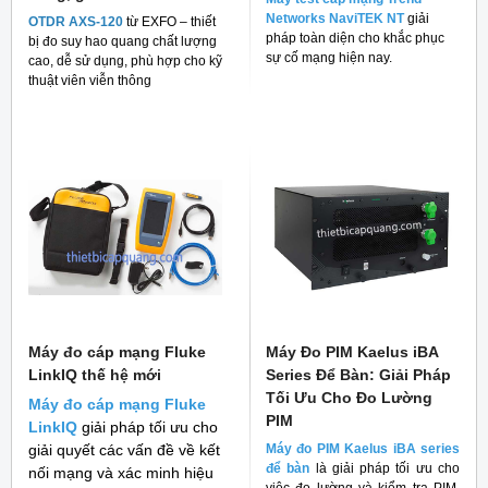
Networks NaviTEK NT
giải
OTDR AXS-120
từ EXFO – thiết
pháp toàn diện cho khắc phục
bị đo suy hao quang chất lượng
sự cố mạng hiện nay.
cao, dễ sử dụng, phù hợp cho kỹ
thuật viên viễn thông
Máy đo cáp mạng Fluke
Máy Đo PIM Kaelus iBA
LinkIQ thế hệ mới
Series Để Bàn: Giải Pháp
Tối Ưu Cho Đo Lường
Máy đo cáp mạng Fluke
PIM
LinkIQ
giải pháp tối ưu cho
giải quyết các vấn đề về kết
Máy đo PIM Kaelus iBA series
để bàn
là giải pháp tối ưu cho
nối mạng và xác minh hiệu