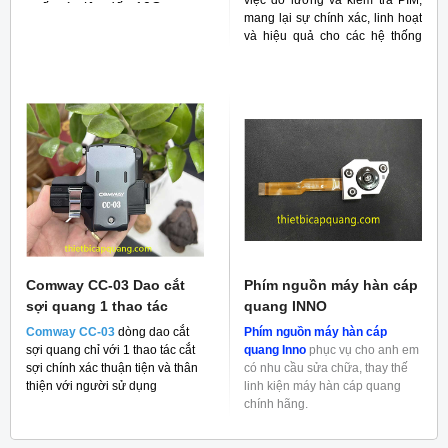
việc đo lường và kiểm tra PIM,
suất cáp lên đến 10G
mang lại sự chính xác, linh hoạt
và hiệu quả cho các hệ thống
RF
Comway CC-03 Dao cắt
Phím nguồn máy hàn cáp
sợi quang 1 thao tác
quang INNO
Comway CC-03
dòng dao cắt
Phím nguồn máy hàn cáp
sợi quang chỉ với 1 thao tác cắt
quang Inno
phục vụ cho anh em
sợi chính xác thuận tiện và thân
có nhu cầu sửa chữa, thay thế
thiện với người sử dụng
linh kiện máy hàn cáp quang
chính hãng.