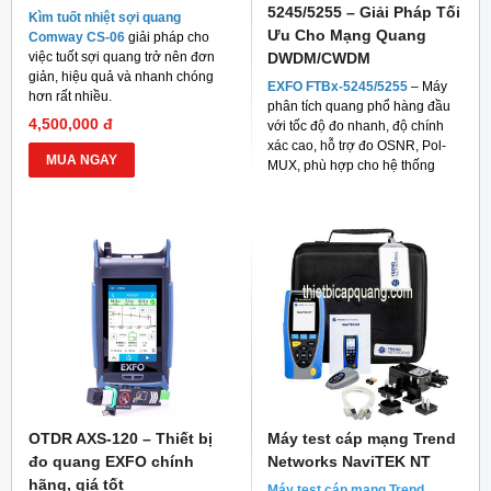
5245/5255 – Giải Pháp Tối
Kìm tuốt nhiệt sợi quang
Ưu Cho Mạng Quang
Comway CS-06
giải pháp cho
việc tuốt sợi quang trở nên đơn
DWDM/CWDM
giản, hiệu quả và nhanh chóng
EXFO FTBx-5245/5255
– Máy
hơn rất nhiều.
phân tích quang phổ hàng đầu
4,500,000 đ
với tốc độ đo nhanh, độ chính
xác cao, hỗ trợ đo OSNR, Pol-
MUA NGAY
MUX, phù hợp cho hệ thống
mạng quang hiện đại
OTDR AXS-120 – Thiết bị
Máy test cáp mạng Trend
đo quang EXFO chính
Networks NaviTEK NT
hãng, giá tốt
Máy test cáp mạng Trend