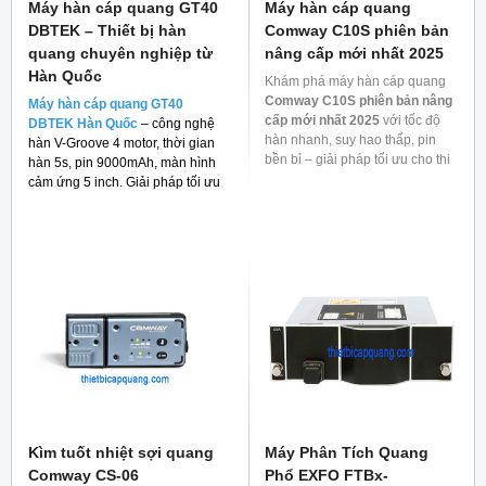
Máy hàn cáp quang GT40
Máy hàn cáp quang
DBTEK – Thiết bị hàn
Comway C10S phiên bản
quang chuyên nghiệp từ
nâng cấp mới nhất 2025
Hàn Quốc
Khám phá máy hàn cáp quang
Comway C10S phiên bản nâng
Máy hàn cáp quang GT40
cấp mới nhất 2025
với tốc độ
DBTEK Hàn Quốc
– công nghệ
hàn nhanh, suy hao thấp, pin
hàn V-Groove 4 motor, thời gian
bền bỉ – giải pháp tối ưu cho thi
hàn 5s, pin 9000mAh, màn hình
công mạng quang.
cảm ứng 5 inch. Giải pháp tối ưu
cho thi công FTTH và viễn thông.
Kìm tuốt nhiệt sợi quang
Máy Phân Tích Quang
Comway CS-06
Phổ EXFO FTBx-