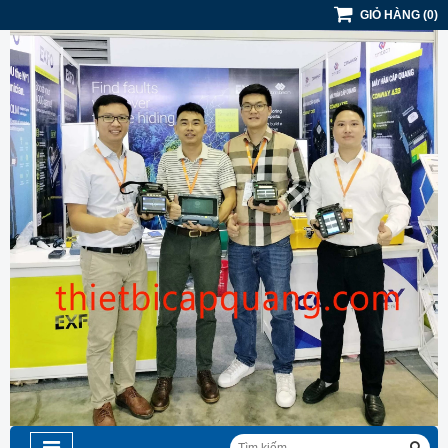
GIỎ HÀNG
(
0
)