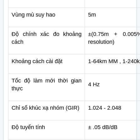
Vùng mù suy hao
5m
Độ chính xác đo khoảng
±(0.75m + 0.005%
cách
resolution)
Khoảng cách cài đặt
1-64km MM , 1-240
Tốc độ làm mới thời gian
4 Hz
thực
Chỉ số khúc xạ nhóm (GIR)
1.024 - 2.048
Độ tuyến tính
± .05 dB/dB