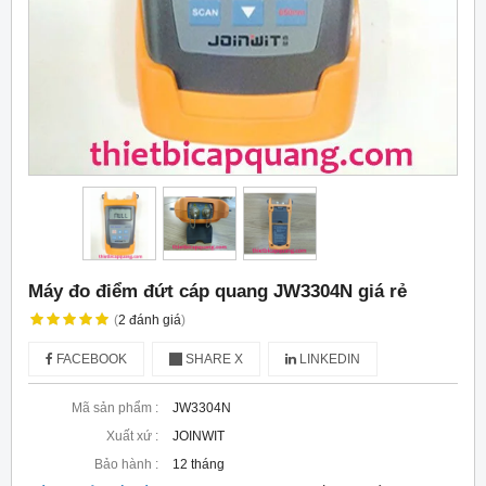
Máy đo điểm đứt cáp quang JW3304N giá rẻ
(
2
đánh giá
)
FACEBOOK
SHARE X
LINKEDIN
Mã sản phẩm :
JW3304N
Xuất xứ :
JOINWIT
Bảo hành :
12 tháng