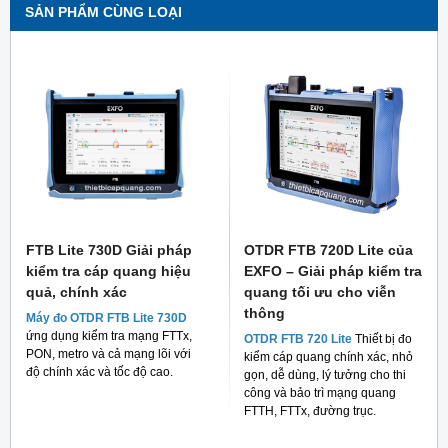
SẢN PHẨM CÙNG LOẠI
FTB Lite 730D Giải pháp
OTDR FTB 720D Lite của
kiểm tra cáp quang hiệu
EXFO – Giải pháp kiểm tra
quả, chính xác
quang tối ưu cho viễn
thông
Máy đo OTDR FTB Lite 730D
ứng dụng kiểm tra mạng FTTx,
OTDR FTB 720 Lite
Thiết bị đo
PON, metro và cả mạng lõi với
kiểm cáp quang chính xác, nhỏ
độ chính xác và tốc độ cao.
gọn, dễ dùng, lý tưởng cho thi
công và bảo trì mạng quang
FTTH, FTTx, đường trục.