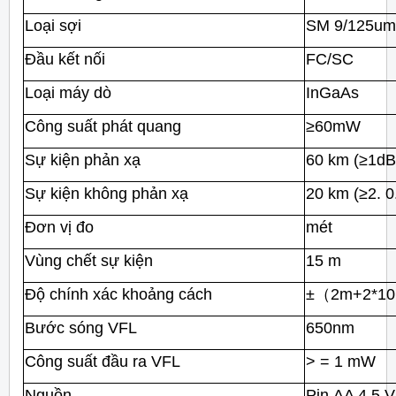
Loại sợi
SM
9/125u
Đầu kết nối
FC/SC
Loại máy dò
InGaAs
Công suất phát quang
≥60mW
Sự kiện phản xạ
60 km (≥1dB
Sự kiện không phản xạ
20 km (≥2. 0
Đơn vị đo
mét
Vùng chết sự kiện
15 m
Độ chính xác khoảng cách
±（2m+2*10（
Bước sóng VFL
650nm
Công suất đầu ra VFL
> = 1 mW
Nguồn
Pin AA 4.5 V