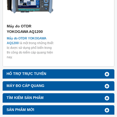
Máy đo OTDR
YOKOGAWA AQ1200
Máy đo OTDR YOKOGAWA
AQ1200
là một trong những thiết
bị được sử dụng phổ biến trong
thi công đo kiểm cáp quang hiện
nay.
HỔ TRỢ TRỰC TUYẾN
MÁY ĐO CÁP QUANG
TÌM KIẾM SẢN PHẨM
SẢN PHẨM MỚI