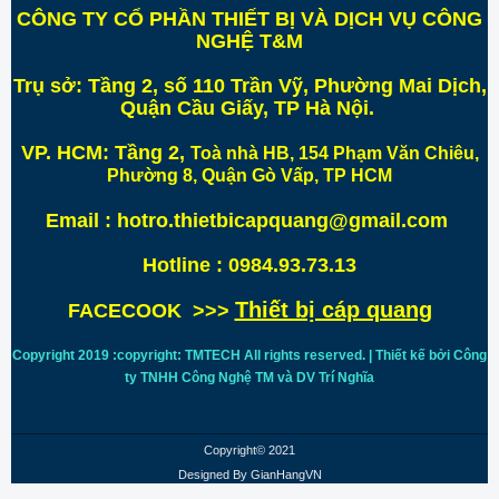
CÔNG TY CỔ PHẦN THIẾT BỊ VÀ DỊCH VỤ CÔNG
NGHỆ T&M
Trụ sở:
Tầng 2, số 110 Trần Vỹ, Phường Mai Dịch,
Quận Cầu Giấy, TP Hà Nội
.
VP. HCM:
Tầng 2,
Toà nhà HB, 154 Phạm Văn Chiêu,
Phường 8, Quận Gò Vấp, TP HCM
Email : hotro.thietbicapquang@gmail.com
Hotline : 0984.93.73.13
Thiết bị cáp quang
FACECOOK >>>
Copyright 2019 :copyright: TMTECH All rights reserved. | Thiết kế bởi Công
ty TNHH Công Nghệ TM và DV Trí
Nghĩa
Copyright© 2021
Designed By
GianHangVN