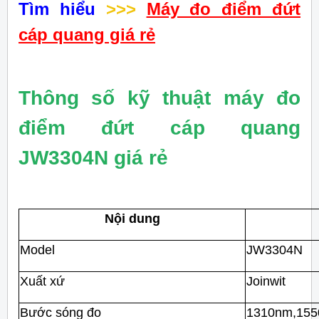
Tìm hiểu
>>>
Máy đo điểm đứt
cáp quang giá rẻ
Thông số kỹ thuật máy đo
điểm đứt cáp quang
JW3304N giá rẻ
Nội dung
Model
JW3304N
Xuất xứ
Joinwit
Bước sóng đo
1310nm,
15