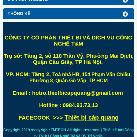
THỐNG KÊ
CÔNG TY CỔ PHẦN THIẾT BỊ VÀ DỊCH VỤ CÔNG
NGHỆ T&M
Trụ sở:
Tầng 2, số 110 Trần Vỹ, Phường Mai Dịch,
Quận Cầu Giấy, TP Hà Nội
.
VP. HCM:
Tầng 2,
Toà nhà HB, 154 Phạm Văn Chiêu,
Phường 8, Quận Gò Vấp, TP HCM
Email : hotro.thietbicapquang@gmail.com
Hotline : 0984.93.73.13
Thiết bị cáp quang
FACECOOK >>>
Copyright 2019 :copyright: TMTECH All rights reserved. | Thiết kế bởi Công
ty TNHH Công Nghệ TM và DV Trí
Nghĩa