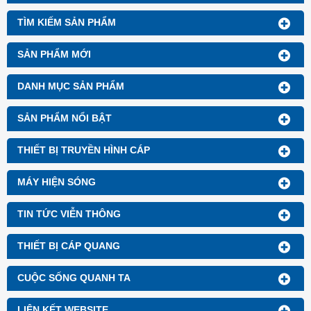
TÌM KIẾM SẢN PHẨM
SẢN PHẨM MỚI
DANH MỤC SẢN PHẨM
SẢN PHẨM NỔI BẬT
THIẾT BỊ TRUYỀN HÌNH CÁP
MÁY HIỆN SÓNG
TIN TỨC VIỄN THÔNG
THIẾT BỊ CÁP QUANG
CUỘC SỐNG QUANH TA
LIÊN KẾT WEBSITE