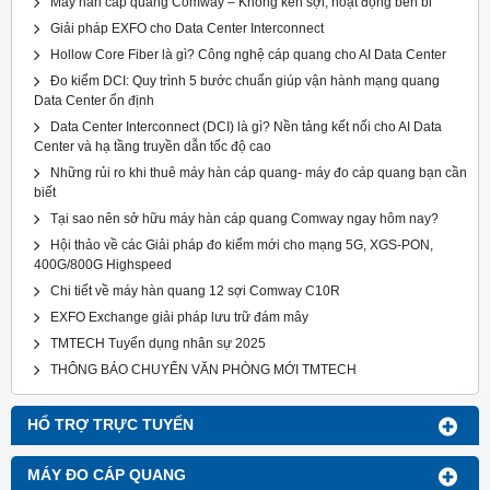
Máy hàn cáp quang Comway – Không kén sợi, hoạt động bền bỉ
Giải pháp EXFO cho Data Center Interconnect
Hollow Core Fiber là gì? Công nghệ cáp quang cho AI Data Center
Đo kiểm DCI: Quy trình 5 bước chuẩn giúp vận hành mạng quang
Data Center ổn định
Data Center Interconnect (DCI) là gì? Nền tảng kết nối cho AI Data
Center và hạ tầng truyền dẫn tốc độ cao
Những rủi ro khi thuê máy hàn cáp quang- máy đo cáp quang bạn cần
biết
Tại sao nên sở hữu máy hàn cáp quang Comway ngay hôm nay?
Hội thảo về các Giải pháp đo kiểm mới cho mạng 5G, XGS-PON,
400G/800G Highspeed
Chi tiết về máy hàn quang 12 sợi Comway C10R
EXFO Exchange giải pháp lưu trữ đám mây
TMTECH Tuyển dụng nhân sự 2025
THÔNG BÁO CHUYỂN VĂN PHÒNG MỚI TMTECH
HỔ TRỢ TRỰC TUYẾN
MÁY ĐO CÁP QUANG