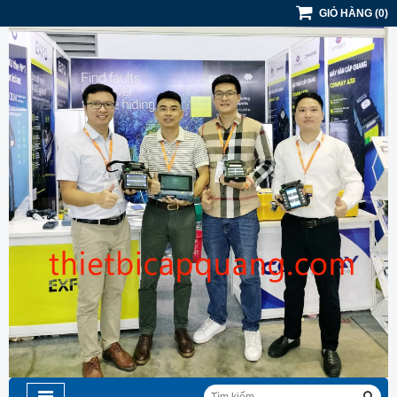
GIỎ HÀNG
(
0
)