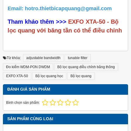
Email: hotro.thietbicapquang@gmail.com
Tham khảo thêm >>>
EXFO XTA-50 - Bộ
lọc quang với băng tần có thể điều chỉnh
Từ khóa:
adjustable bandwidth
tunable filter
Đo kiểm WDM-PON DWDM
Bộ lọc quang điều chỉnh băng thông
EXFO XTA-50
Bộ lọc quang học
Bộ lọc quang
ĐÁNH GIÁ SẢN PHẨM
Bình chọn sản phẩm:
SẢN PHẨM CÙNG LOẠI