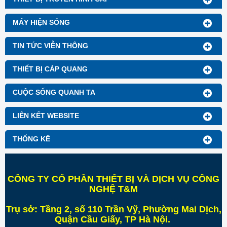
MÁY HIỆN SÓNG
TIN TỨC VIỄN THÔNG
THIẾT BỊ CÁP QUANG
CUỘC SỐNG QUANH TA
LIÊN KẾT WEBSITE
THỐNG KÊ
CÔNG TY CỔ PHẦN THIẾT BỊ VÀ DỊCH VỤ CÔNG
NGHỆ T&M
Trụ sở:
Tầng 2, số 110 Trần Vỹ, Phường Mai Dịch,
Quận Cầu Giấy, TP Hà Nội
.