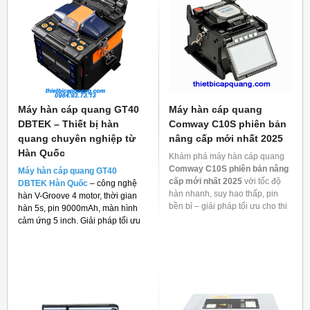
Máy hàn cáp quang GT40
Máy hàn cáp quang
DBTEK – Thiết bị hàn
Comway C10S phiên bản
quang chuyên nghiệp từ
nâng cấp mới nhất 2025
Hàn Quốc
Khám phá máy hàn cáp quang
Comway C10S phiên bản nâng
Máy hàn cáp quang GT40
cấp mới nhất 2025
với tốc độ
DBTEK Hàn Quốc
– công nghệ
hàn nhanh, suy hao thấp, pin
hàn V-Groove 4 motor, thời gian
bền bỉ – giải pháp tối ưu cho thi
hàn 5s, pin 9000mAh, màn hình
công mạng quang.
cảm ứng 5 inch. Giải pháp tối ưu
cho thi công FTTH và viễn thông.