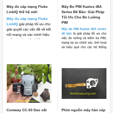
Máy đo cáp mạng Fluke
Máy Đo PIM Kaelus iBA
LinkIQ thế hệ mới
Series Để Bàn: Giải Pháp
Tối Ưu Cho Đo Lường
Máy đo cáp mạng Fluke
PIM
LinkIQ
giải pháp tối ưu cho
giải quyết các vấn đề về kết
Máy đo PIM Kaelus iBA series
để bàn
là giải pháp tối ưu cho
nối mạng và xác minh hiệu
việc đo lường và kiểm tra PIM,
suất cáp lên đến 10G
mang lại sự chính xác, linh hoạt
và hiệu quả cho các hệ thống
RF
Comway CC-03 Dao cắt
Phím nguồn máy hàn cáp