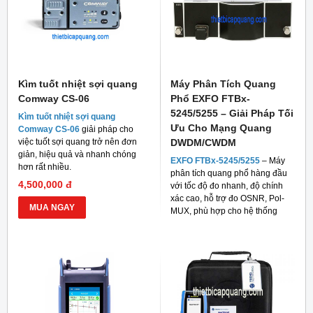
Kìm tuốt nhiệt sợi quang
Máy Phân Tích Quang
Comway CS-06
Phổ EXFO FTBx-
5245/5255 – Giải Pháp Tối
Kìm tuốt nhiệt sợi quang
Ưu Cho Mạng Quang
Comway CS-06
giải pháp cho
việc tuốt sợi quang trở nên đơn
DWDM/CWDM
giản, hiệu quả và nhanh chóng
EXFO FTBx-5245/5255
– Máy
hơn rất nhiều.
phân tích quang phổ hàng đầu
4,500,000 đ
với tốc độ đo nhanh, độ chính
xác cao, hỗ trợ đo OSNR, Pol-
MUA NGAY
MUX, phù hợp cho hệ thống
mạng quang hiện đại