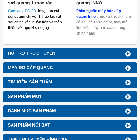
sợi quang 1 thao tác
quang INNO
Comway CC-03
dòng dao cắt
Phím nguồn máy hàn cáp
sợi quang chỉ với 1 thao tác cắt
quang Inno
phục vụ cho anh em
sợi chính xác thuận tiện và thân
có nhu cầu sửa chữa, thay thế
thiện với người sử dụng
linh kiện máy hàn cáp quang
chính hãng.
HỔ TRỢ TRỰC TUYẾN
MÁY ĐO CÁP QUANG
TÌM KIẾM SẢN PHẨM
SẢN PHẨM MỚI
DANH MỤC SẢN PHẨM
SẢN PHẨM NỔI BẬT
THIẾT BỊ TRUYỀN HÌNH CÁP