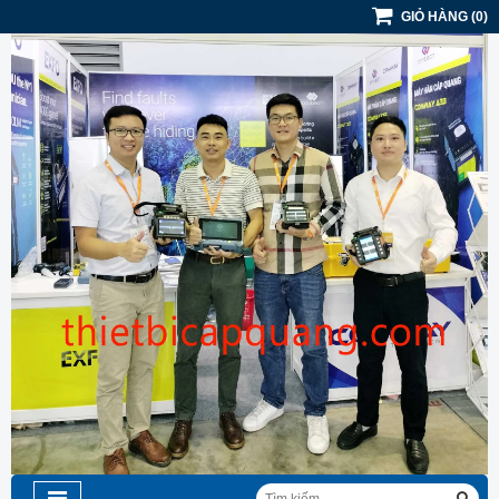
GIỎ HÀNG
(
0
)