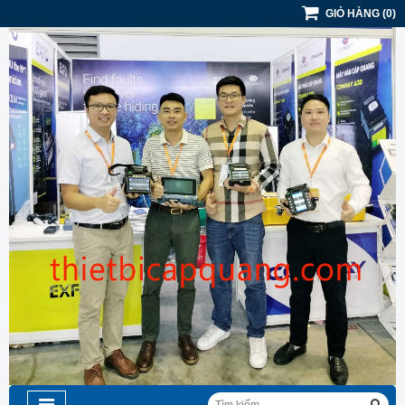
GIỎ HÀNG
(
0
)