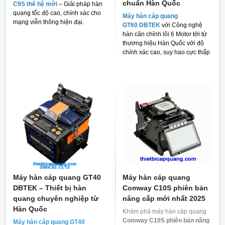
chuẩn Hàn Quốc
C9S thế hệ mới
– Giải pháp hàn
quang tốc độ cao, chính xác cho
Máy hàn cáp quang
mạng viễn thông hiện đại.
GT60 DBTEK
với Công nghệ
hàn căn chỉnh lõi 6 Motor tới từ
thương hiệu Hàn Quốc với độ
chính xác cao, suy hao cực thấp
và giá thành rẻ cho người tiêu
dùng hiện nay.
Máy hàn cáp quang GT40
Máy hàn cáp quang
DBTEK – Thiết bị hàn
Comway C10S phiên bản
quang chuyên nghiệp từ
nâng cấp mới nhất 2025
Hàn Quốc
Khám phá máy hàn cáp quang
Comway C10S phiên bản nâng
Máy hàn cáp quang GT40