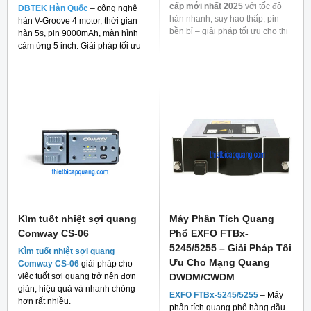
cấp mới nhất 2025
với tốc độ
DBTEK Hàn Quốc
– công nghệ
hàn nhanh, suy hao thấp, pin
hàn V-Groove 4 motor, thời gian
bền bỉ – giải pháp tối ưu cho thi
hàn 5s, pin 9000mAh, màn hình
công mạng quang.
cảm ứng 5 inch. Giải pháp tối ưu
cho thi công FTTH và viễn thông.
Kìm tuốt nhiệt sợi quang
Máy Phân Tích Quang
Comway CS-06
Phổ EXFO FTBx-
5245/5255 – Giải Pháp Tối
Kìm tuốt nhiệt sợi quang
Ưu Cho Mạng Quang
Comway CS-06
giải pháp cho
việc tuốt sợi quang trở nên đơn
DWDM/CWDM
giản, hiệu quả và nhanh chóng
EXFO FTBx-5245/5255
– Máy
hơn rất nhiều.
phân tích quang phổ hàng đầu