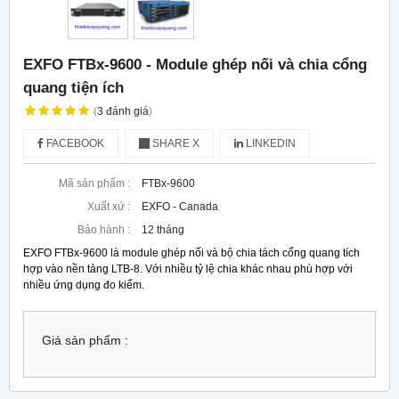
EXFO FTBx-9600 - Module ghép nối và chia cổng
quang tiện ích
(
3
đánh giá
)
FACEBOOK
SHARE X
LINKEDIN
Mã sản phẩm :
FTBx-9600
Xuất xứ :
EXFO - Canada
Bảo hành :
12 tháng
EXFO FTBx-9600 là module ghép nối và bộ chia tách cổng quang tích
hợp vào nền tảng LTB-8. Với nhiều tỷ lệ chia khác nhau phù hợp với
nhiều ứng dụng đo kiểm.
Giá sản phẩm :