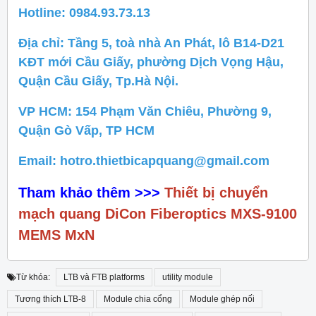
Hotline: 0984.93.73.13
Địa chỉ: Tầng 5, toà nhà An Phát, lô B14-D21
KĐT mới Cầu Giấy, phường Dịch Vọng Hậu,
Quận Cầu Giấy, Tp.Hà Nội.
VP HCM: 154 Phạm Văn Chiêu, Phường 9,
Quận Gò Vấp, TP HCM
Email: hotro.thietbicapquang@gmail.com
Tham khảo thêm >>>
Thiết bị chuyển
mạch quang DiCon Fiberoptics MXS-9100
MEMS MxN
Từ khóa:
LTB và FTB platforms
utility module
Tương thích LTB-8
Module chia cổng
Module ghép nối