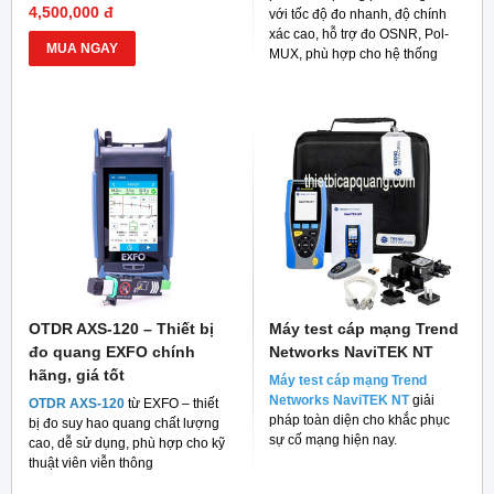
4,500,000 đ
với tốc độ đo nhanh, độ chính
xác cao, hỗ trợ đo OSNR, Pol-
MUA NGAY
MUX, phù hợp cho hệ thống
mạng quang hiện đại
OTDR AXS-120 – Thiết bị
Máy test cáp mạng Trend
đo quang EXFO chính
Networks NaviTEK NT
hãng, giá tốt
Máy test cáp mạng Trend
Networks NaviTEK NT
giải
OTDR AXS-120
từ EXFO – thiết
pháp toàn diện cho khắc phục
bị đo suy hao quang chất lượng
sự cố mạng hiện nay.
cao, dễ sử dụng, phù hợp cho kỹ
thuật viên viễn thông