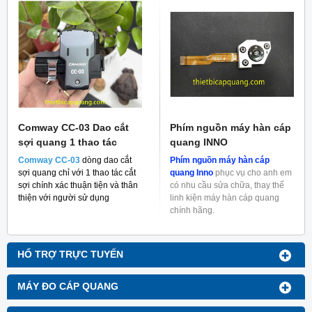
Comway CC-03 Dao cắt
Phím nguồn máy hàn cáp
sợi quang 1 thao tác
quang INNO
Comway CC-03
dòng dao cắt
Phím nguồn máy hàn cáp
sợi quang chỉ với 1 thao tác cắt
quang Inno
phục vụ cho anh em
sợi chính xác thuận tiện và thân
có nhu cầu sửa chữa, thay thế
thiện với người sử dụng
linh kiện máy hàn cáp quang
chính hãng.
HỔ TRỢ TRỰC TUYẾN
MÁY ĐO CÁP QUANG