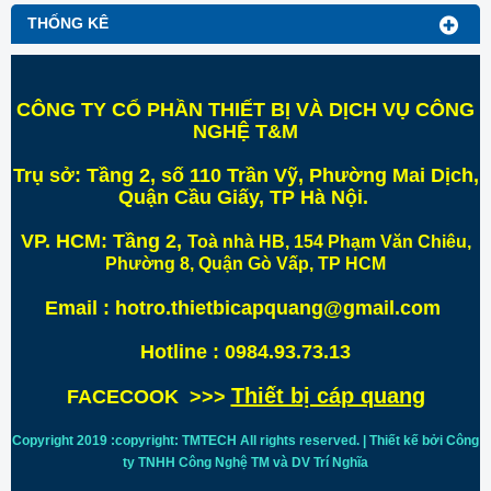
THỐNG KÊ
CÔNG TY CỔ PHẦN THIẾT BỊ VÀ DỊCH VỤ CÔNG
NGHỆ T&M
Trụ sở:
Tầng 2, số 110 Trần Vỹ, Phường Mai Dịch,
Quận Cầu Giấy, TP Hà Nội
.
VP. HCM:
Tầng 2,
Toà nhà HB, 154 Phạm Văn Chiêu,
Phường 8, Quận Gò Vấp, TP HCM
Email : hotro.thietbicapquang@gmail.com
Hotline : 0984.93.73.13
Thiết bị cáp quang
FACECOOK >>>
Copyright 2019 :copyright: TMTECH All rights reserved. | Thiết kế bởi Công
ty TNHH Công Nghệ TM và DV Trí
Nghĩa